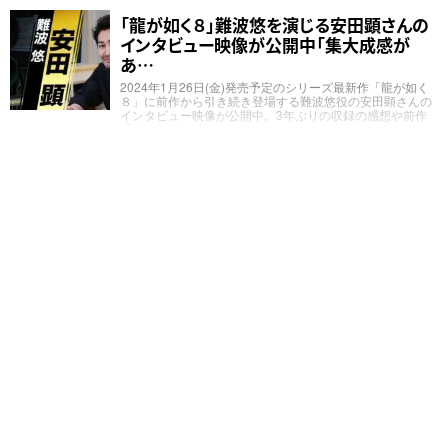
「龍が如く８」難波悠を演じる安田顕さんの
インタビュー映像が公開中「集大成感が
あ…
2024年1月26日(金)発売予定のシリーズ最新作「龍が如く
８」に前作から引き続き登場する難波悠役の安田顕さんの
インタビュー映像が公開中。3年ぶりの収録の感想や前作
「龍が如く７ 光…