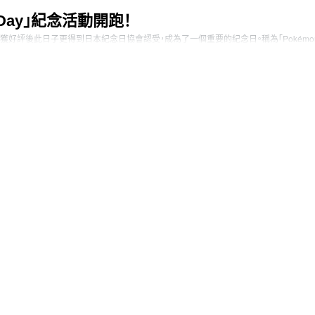
 Day」紀念活動開跑！
在大獲好評後此日子更得到日本紀念日協會認受，成為了一個重要的紀念日。稱為「Pokémo