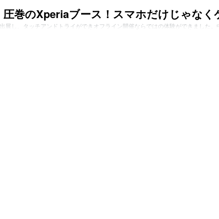
ト！圧巻のXperiaブース！スマホだけじゃな
く出展し、タッチアンドトライができオフライン開催ならではの体験ができました。中で