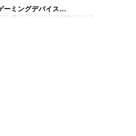
くゲーミングデバイス…
も一際目立っていたのはソニーのXperiaのブース！SI…