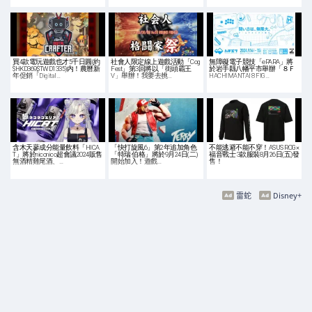
買4款電玩遊戲也才5千日圓(約
社會人限定線上遊戲活動「Cog
無障礙電子競技「ePARA」將
$HKD369,$TWD1335)内！農曆新
Fest」第3回將以「街頭霸王
於岩手縣八幡平市舉辦「８Ｆ
年促銷「Digital…
V」舉辦！我要去挑…
HACHIMANTAI 8 FIG…
含木天蓼成分能量飲料「HICA
「快打旋風6」第2年追加角色
不能逃避不能不穿！ASUS ROG×
T」將於niconico超會議2024販售
「特瑞·伯格」將於9月24日(二)
福音戰士 3款服裝8月26日(五)發
無酒精雞尾酒、…
開始加入！遊戲…
售！
雷蛇
Disney+