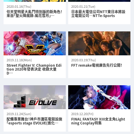
2020.01.16(Thu)
2020.01.21(Tue)
任天堂明星大亂鬥特別版的新角色！
日本最大電信公司NTT東日本將設
來自「聖火降魔錄-風花雪月」…
立電競公司—NTTe-Sports
2019.11.18(Mon)
2020.03.19(Thu)
Street Fighter V: Champion Edi
FF7 remake電視廣告先行公開！
tion 2020年發表決定 收錄大量
D…
2019.11.24(Sun)
2019.12.20(Fri)
配備專業舞台！神戶市灘區電競設施
FINAL FANTASY XIII女主角Light
「esports stage EVOLVE(進化…
ning Cosplay特集