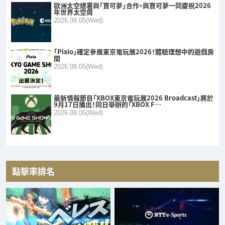
歐洲太空總署與「寶可夢」合作。與寶可夢一同慶祝2026
年世界太空周
2026.08.05(Wed)
「Pixio」確定參展東京電玩展2026！體驗理想中的遊戲房
間
2026.08.05(Wed)
最新情報節目「XBOX東京電玩展2026 Broadcast」將於
9月17日播出！同日舉辦的「XBOX F…
2026.08.05(Wed)
點擊率排名