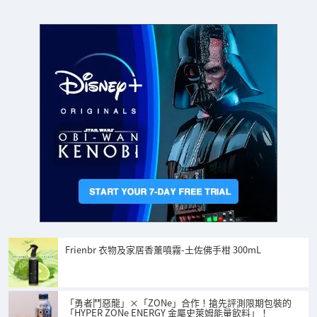
Frienbr 衣物及家居香薰噴霧-土佐佛手柑 300mL
「勇者鬥惡龍」×「ZONe」合作！搶先評測限期包裝的
「HYPER ZONe ENERGY 金屬史萊姆能量飲料」！