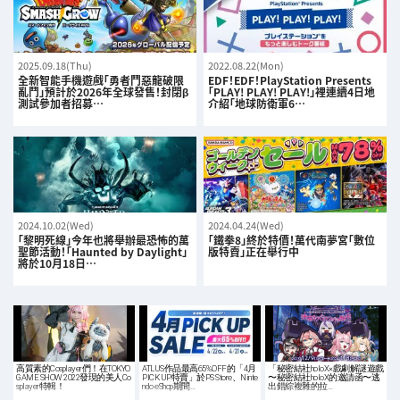
2025.09.18(Thu)
2022.08.22(Mon)
全新智能手機遊戲「勇者鬥惡龍破限
EDF！EDF！PlayStation Presents
亂鬥」預計於2026年全球發售！封閉β
「PLAY! PLAY! PLAY!」裡連續4日地
測試參加者招募…
介紹「地球防衛軍6…
2024.10.02(Wed)
2024.04.24(Wed)
「黎明死線」今年也將舉辦最恐怖的萬
「鐵拳8」終於特價！萬代南夢宮「數位
聖節活動！「Haunted by Daylight」
版特賣」正在舉行中
將於10月18日…
高質素的Cosplayer們！在TOKYO
ATLUS作品最高65%OFF的「4月
「秘密結社holoX×戲劇解謎遊戲
GAME SHOW 2022發現的美人Co
PICK UP特賣」於PS Store、Ninte
〜秘密結社holoX的邀請函〜逃
splayer特輯！
ndo eShop期間…
出錯綜複雜的拉…