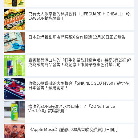
只有大人能享受的魅惑飲料「LIFEGUARD HIGHBALL」於
LAWSON搶先開賣！
日本Zoff 推出勇者鬥惡龍X 合作眼鏡 12月18日正式發售
麝香葡萄酒口味的「紅牛能量飲料綠色版」將從8月26日起
成為常規商品發售！為紀念上市將舉辦彩色射擊活動
收錄50款遊戲的大型機台「SNK NEOGEO MVSX」確定在
日本發售！預購開始！
這次的ZONe是混合水果口味！？「ZONe Trance
Ver.1.0.0」試喝評測！
《Apple Music》超過6,000萬首歌 免費試用三個月