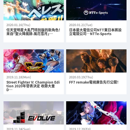
2020.01.16(Thu)
2020.01.21(Tue)
任天堂明星大亂鬥特別版的新角色！
日本最大電信公司NTT東日本將設
來自「聖火降魔錄-風花雪月」…
立電競公司—NTTe-Sports
2019.11.18(Mon)
2020.03.19(Thu)
Street Fighter V: Champion Edi
FF7 remake電視廣告先行公開！
tion 2020年發表決定 收錄大量
D…
2019.11.24(Sun)
2019.12.20(Fri)