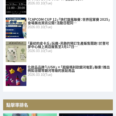
2026.03.10(Tue)
「CAPCOM CUP 12」「快打旋風聯賽：世界冠軍賽 2025」
會場展出資訊公開！活動日程同…
2026.03.10(Tue)
「最初的皮卡丘」玩偶・吊飾的預訂生產販售開跑！於寶可
夢中心線上商店販售至3月17日…
2026.03.10(Tue)
化妝品品牌「LUSH」×「超級瑪利歐銀河電影」聯乘！推出
例如浴鹽等銀河等級的放鬆用品
2026.03.10(Tue)
點擊率排名