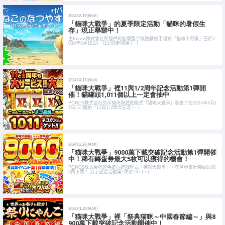
2024.08.19(Mon)
「貓咪大戰爭」的夏季限定活動「貓咪的暑假生
存」現正舉辦中！
由Ponos株式會社所提供的智慧型手機遊戲應用程式「貓咪大戰爭」已於2
024年8月19日(一)11:00起開始 […]
2024.04.17(Wed)
「貓咪大戰爭」裡11與1/2周年記念活動第1彈開
催！貓罐頭1,011個以上一定會抽中
PONOS株式会社的手機向向遊戲程式「貓咪大戰爭」發表了在2024年4月1
7日(三)開始「11與1/2周年記念 […]
2024.02.26(Mon)
「猫咪大戰爭」9000萬下載突破記念活動第1彈開催
中！稀有轉蛋券最大5枚可以獲得的機會！
PONOS株式会社的手遊向遊戲程式「猫咪大戰爭」、在世界累計突破9,00
0萬下載！ 為了記念活動第1彈於202 […]
2024.01.29(Mon)
「猫咪大戰爭」裡「祭典猫咪～中國春節編～」與8
900萬下載突破記念活動開催中！