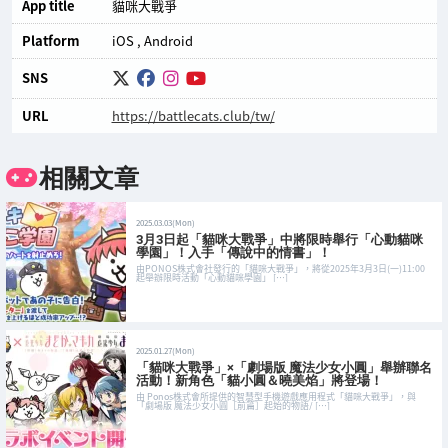
App title
貓咪大戰爭
Platform
iOS
Android
SNS
URL
https://battlecats.club/tw/
相關文章
2025.03.03(Mon)
3月3日起「貓咪大戰爭」中將限時舉行「心動貓咪
學園」！入手「傳說中的情書」！
由PONOS株式會社發行的「貓咪大戰爭」，將從2025年3月3日(一)11:00
起舉辦限時活動「心動貓咪學園」 […]
2025.01.27(Mon)
「貓咪大戰爭」×「劇場版 魔法少女小圓」舉辦聯名
活動！新角色「貓小圓＆曉美焰」將登場！
由 Ponos株式會所提供的智慧型手機遊戲應用程式「貓咪大戰爭」，與
「劇場版 魔法少女小圓［前篇］起始的物語/ […]