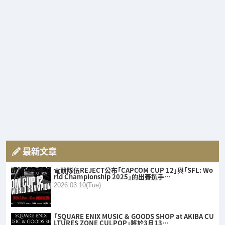
最新文章
電競隊伍REJECT公布「CAPCOM CUP 12」與「SFL: Wo
rld Championship 2025」的出賽選手…
2026.03.10(Tue)
「SQUARE ENIX MUSIC & GOODS SHOP at AKIBA CU
LTURES ZONE CULPOP」將於3月13…