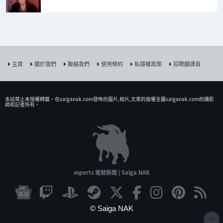
主頁
關於我們
聯絡我們
使用條約
私隱權政策
招聘翻譯員
本站禁止未授權𨍭載。在saiganak.com發佈的圖片,相片,文章的版權全屬saiganak.com的攝影
師和記者所有。
esports 電競新聞 | Saiga NAK
© Saiga NAK