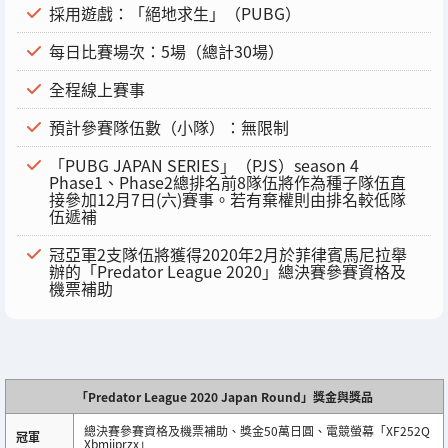
採用遊戲：「絕地求生」（PUBG）
每日比賽場次：5場（總計30場）
全程線上賽事
預計參賽隊伍數（小隊）：無限制
「PUBG JAPAN SERIES」（PJS）season 4
Phase1、Phase2總排名前8隊伍將作為種子隊伍直
接參加12月7日(六)賽事。若有棄權則由排名較低隊
伍遞補
冠亞軍2支隊伍將獲得2020年2月於菲律賓馬尼拉舉
辦的「Predator League 2020」總決賽參賽資格及
機票補助
「Predator League 2020 Japan Round」獎金與獎品
總決賽參賽資格及機票補助、獎金50萬日圓、電競螢幕「XF252Q
冠軍
Xbmiiprzx」