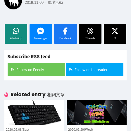
-
2019.11.09
現場活動
WhatsApp
Messenger
Facebook
Threads
X
Subscribe RSS feed
Follow on Feedly
Follow on Inoreader
Related entry
相關文章
2020.02.08(Sat)
2020.01.29(Wed)