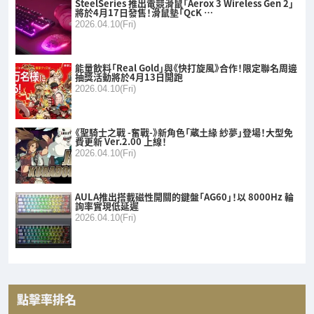
SteelSeries 推出電競滑鼠「Aerox 3 Wireless Gen 2」
將於4月17日發售！滑鼠墊「QcK …
2026.04.10(Fri)
能量飲料「Real Gold」與《快打旋風》合作！限定聯名周邊
抽獎活動將於4月13日開跑
2026.04.10(Fri)
《聖騎士之戰 -奮戰-》新角色「蔵土緣 紗夢」登場！大型免
費更新 Ver.2.00 上線！
2026.04.10(Fri)
AULA推出搭載磁性開關的鍵盤「AG60」！以 8000Hz 輪
詢率實現低延遲
2026.04.10(Fri)
點擊率排名