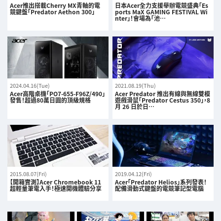
Acer推出搭載Cherry MX青軸的電
日本Acer全力支援舉辦電競盛典「Es
競鍵盤「Predator Aethon 300」
ports MaX GAMING FESTIVAL Wi
nter」！會場為「池…
2024.04.16(Tue)
2021.08.19(Thu)
Acer高階桌機「PO7-655-F96Z/490」
Acer Predator 推出有線與無線雙模
發售！超過80萬日圓的頂級規格
遊戲滑鼠「Predator Cestus 350」，8
月 26 日於日…
2015.08.07(Fri)
2019.04.12(Fri)
【開箱實測】Acer Chromebook 11
Acer「Predator Helios」系列發表！
超輕量筆電入手！極速開機體驗分享
配備滑動式鍵盤的電競筆記型電腦