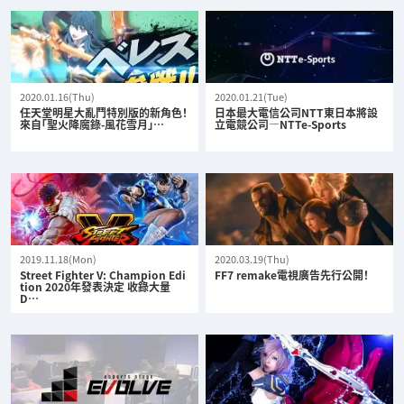
2020.01.16(Thu)
2020.01.21(Tue)
任天堂明星大亂鬥特別版的新角色！
日本最大電信公司NTT東日本將設
來自「聖火降魔錄-風花雪月」…
立電競公司—NTTe-Sports
2019.11.18(Mon)
2020.03.19(Thu)
Street Fighter V: Champion Edi
FF7 remake電視廣告先行公開！
tion 2020年發表決定 收錄大量
D…