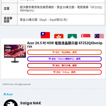
總決賽參賽資格及機票補助、獎金30萬日圓、電競螢幕「XF252Q
亞軍
Xbmiiprzx」
最高擊
獎金10萬日圓（Day5、Day6每日1名）
殺獎
Acer 24.5 吋 HDR 電競液晶顯示器 XF252QXbmiip
rzx
前往「蝦皮購物」購買
前往「Yahoo!購物中心」購買
前往「樂天市場」購買
前往「friDay」購買
©2019 Acer. All right reserved
Acer
Saiga NAK