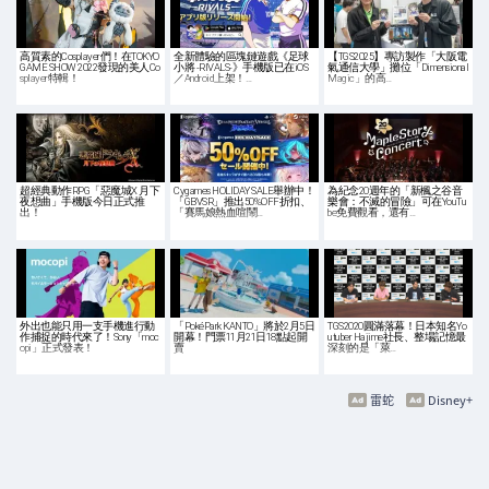
高質素的Cosplayer們！在TOKYO
全新體驗的區塊鏈遊戲《足球
【TGS2025】專訪製作「大阪電
GAME SHOW 2022發現的美人Co
小將 -RIVALS-》手機版已在iOS
氣通信大學」攤位「Dimensional
splayer特輯！
／Android上架！…
Magic」的高…
超經典動作RPG「惡魔城X 月下
Cygames HOLIDAY SALE舉辦中！
為紀念20週年的「新楓之谷音
夜想曲」手機版今日正式推
「GBVSR」推出50%OFF折扣、
樂會：不滅的冒險」可在YouTu
出！
「賽馬娘熱血喧鬧…
be免費觀看，還有…
外出也能只用一支手機進行動
「PokéPark KANTO」將於2月5日
TGS2020圓滿落幕！日本知名Yo
作捕捉的時代來了！Sony「moc
開幕！門票11月21日18點起開
utuber Hajime社長、整場記憶最
opi」正式發表！
賣
深刻的是「萊…
雷蛇
Disney+