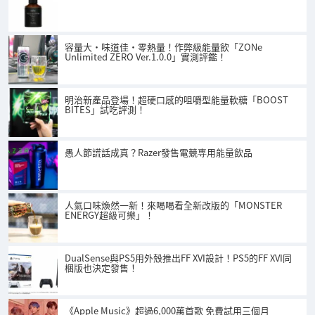
容量大・味道佳・零熱量！作弊級能量飲「ZONe
Unlimited ZERO Ver.1.0.0」實測評鑑！
明治新產品登場！超硬口感的咀嚼型能量軟糖「BOOST
BITES」試吃評測！
愚人節謊話成真？Razer發售電競専用能量飲品
人氣口味煥然一新！來喝喝看全新改版的「MONSTER
ENERGY超級可樂」！
DualSense與PS5用外殼推出FF XVI設計！PS5的FF XVI同
梱版也決定發售！
《Apple Music》超過6,000萬首歌 免費試用三個月