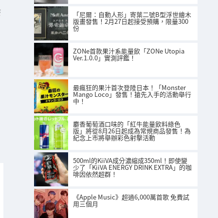
S
「尼爾：自動人形」寄葉二號B型浮世繪木
版畫發售！2月27日起接受預購，限量300
份
ZONe首款果汁系能量飲「ZONe Utopia
Ver.1.0.0」實測評鑑！
最瘋狂的果汁首次登陸日本！「Monster
Mango Loco」發售！搶先入手的活動舉行
中！
麝香葡萄酒口味的「紅牛能量飲料綠色
版」將從8月26日起成為常規商品發售！為
紀念上市將舉辦彩色射擊活動
500ml的KiiVA成分濃縮成350ml！即使變
少了「KiiVA ENERGY DRINK EXTRA」的咖
啡因依然超群！
《Apple Music》超過6,000萬首歌 免費試
用三個月