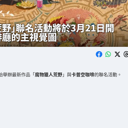
荒野」聯名活動將於3月21日開
啡廳的主視覺圖
開始舉辦最新作品「
魔物獵人荒野
」與
卡普空咖啡
的聯名活動。