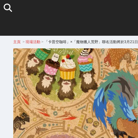
主頁
>
現場活動
>
「卡普空咖啡」×「魔物獵人荒野」聯名活動將於3月21