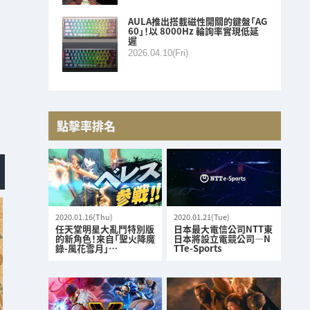
AULA推出搭載磁性開關的鍵盤「AG
60」！以 8000Hz 輪詢率實現低延
遲
2026.04.10(Fri)
點擊率排名
2020.01.16(Thu)
2020.01.21(Tue)
任天堂明星大亂鬥特別版
日本最大電信公司NTT東
的新角色！來自「聖火降魔
日本將設立電競公司—N
錄-風花雪月」…
TTe-Sports