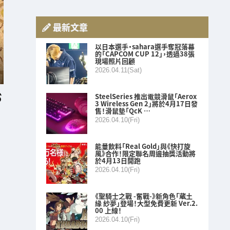
最新文章
以日本選手・sahara選手奪冠落幕
的「CAPCOM CUP 12」，透過38張
現場照片回顧
2026.04.11(Sat)
SteelSeries 推出電競滑鼠「Aerox
3 Wireless Gen 2」將於4月17日發
售！滑鼠墊「QcK …
2026.04.10(Fri)
能量飲料「Real Gold」與《快打旋
風》合作！限定聯名周邊抽獎活動將
於4月13日開跑
2026.04.10(Fri)
《聖騎士之戰 -奮戰-》新角色「蔵土
緣 紗夢」登場！大型免費更新 Ver.2.
00 上線！
2026.04.10(Fri)