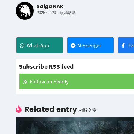
Saiga NAK
-
2025.02.20
現場活動
WhatsApp
Messenger
Fa
Subscribe RSS feed
Follow on Feedly
Related entry
相關文章