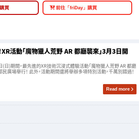
購買
前往「friDay」購買
R活動「魔物獵人荒野 AR 都廳襲來」3月3日開
月16日(日)期間，最先進的XR技術沉浸式體驗活動「魔物獵人荒野 AR 都廳
民廣場舉行！ 此外，活動期間還將舉辦多項特別活動，千萬別錯過！
Read more