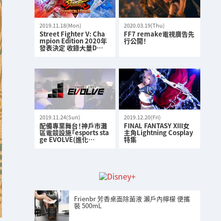
2019.11.18(Mon)
2020.03.19(Thu)
Street Fighter V: Cha
FF7 remake電視廣告先
mpion Edition 2020年
行公開！
發表決定 收錄大量D…
2019.11.24(Sun)
2019.12.20(Fri)
配備專業舞台！神戶市灘
FINAL FANTASY XIII女
區電競設施「esports sta
主角Lightning Cosplay
ge EVOLVE(進化…
特集
Frienbr 芳香桌面除菌液 瀨戶內檸檬 便攜
裝 500mL