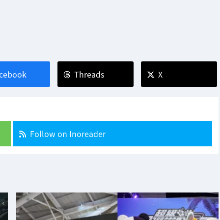
cebook
Threads
X
Follow on Inoreader