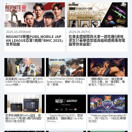
2025.10.29(Wed)
2024.04.26(Fri)
REIGNITE榮獲PUBG MOBILE JAP
在黃金週期間與大家一起吃雞《絕地
AN LEAGUE亞軍！挑戰「BMIC 2025」
求生》！豪華造型道具組和遊戲專用電
世界勁敵
腦等你來贏取！
高質素的Cosplayer們！在TOKYO
「GUILTY GEAR -STRIVE- Nintendo
「餓狼傳說CotW」確定動畫
GAME SHOW 2022發現的美人Co
Switch Edition」將於1月23日上
「北斗之拳」的「拳四郎」將
splayer特輯！
市！實體…
會加入！預計2026年6…
世界首個獲得Netflix認證、搭
「Esports World Cup 2025」競技
「Pokémon Japan Championships 20
載Google TV售價26萬円高端型
游戲選出「餓狼傳説 City of the
21」7月17日(六)・18日(日)舉辦
號的4K激光投影…
Wolves」…
也決定…