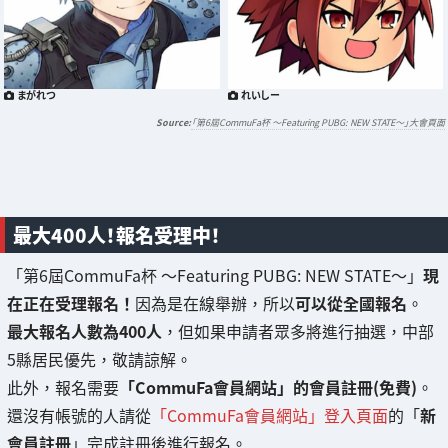
まがれつ
れいしー
「第6屆CommuFa杯 〜Featuring PUBG: NEW STATE〜」大會頁面
最大400人！報名受理中！
「第6屆CommuFa杯 〜Featuring PUBG: NEW STATE〜」
現
在正在受理報名！
因為是在線舉辦，所以
可以從全國報名
。
最大報名人數為400人
，但如果申請者眾多將進行抽選，中部
5縣居民優先，敬請諒解。
此外，報名需要
「CommuFa會員網站」的會員註冊(免費)
。
還沒有帳號的人請從
「CommuFa會員網站」登入頁面
的「
新
會員註冊
」完成註冊後進行報名。