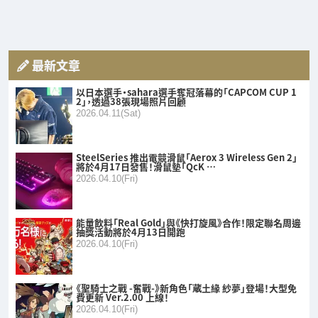
最新文章
以日本選手・sahara選手奪冠落幕的「CAPCOM CUP 1
2」，透過38張現場照片回顧
2026.04.11(Sat)
SteelSeries 推出電競滑鼠「Aerox 3 Wireless Gen 2」
將於4月17日發售！滑鼠墊「QcK …
2026.04.10(Fri)
能量飲料「Real Gold」與《快打旋風》合作！限定聯名周邊
抽獎活動將於4月13日開跑
2026.04.10(Fri)
《聖騎士之戰 -奮戰-》新角色「蔵土緣 紗夢」登場！大型免
費更新 Ver.2.00 上線！
2026.04.10(Fri)