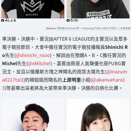
みしぇる
ちくわ
「第6屆CommuFa杯 〜Featuring PUBG: NEW STATE〜」大會頁面
準決勝・決勝中，實況由AFTER 6 LEAGUE的主實況以及眾多
電子競技節目、大會中擔任實況的電子競技播報員
Shinichi R
o
先生(
@shinichi_rooo
)、解說由在預選A・B・C擔任實況的
Michel
先生(
@xMitcheI
)、嘉賓由既是人氣聲優也是PUBG實
況主，並且以俄羅斯方塊之神聞名的雨宮太陽先生(
@inazum
a0217tai1
)的親姐姐而聞名的
上原明里
小姐(
@akariuehara1
3
)等豪華出演者將為大家帶來準決勝・決勝的白熱化比賽。