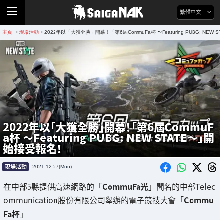
繁體中文
主頁
現場活動
2022年以「大獲全勝」開幕！「第6屆CommuFa杯 〜Featuring PUBG: NEW
>
>
2022年以「大獲全勝」開幕！「第6屆CommuF
a杯 〜Featuring PUBG: NEW STATE〜」開
始接受報名！
現場活動
2021.12.27(Mon)
在中部5縣提供高速網路的「
CommuFa光
」聞名的中部Telec
ommunication股份有限公司舉辦的電子競技大會「
Commu
Fa杯
」