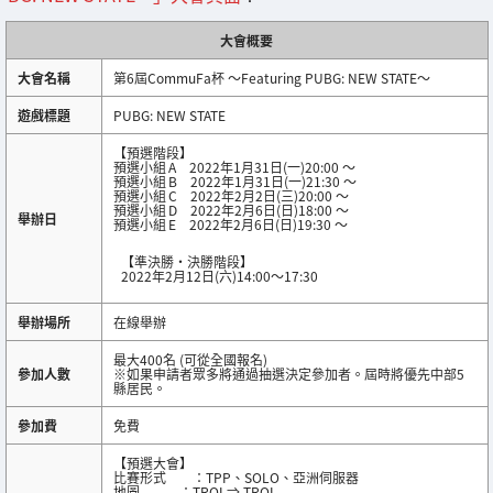
大會概要
大會名稱
第6屆CommuFa杯 〜Featuring PUBG: NEW STATE〜
遊戲標題
PUBG: NEW STATE
【預選階段】
預選小組 A 2022年1月31日(一)20:00 ～
預選小組 B 2022年1月31日(一)21:30 ～
預選小組 C 2022年2月2日(三)20:00 ～
預選小組 D 2022年2月6日(日)18:00 ～
舉辦日
預選小組 E 2022年2月6日(日)19:30 ～
【準決勝・決勝階段】
2022年2月12日(六)14:00～17:30
舉辦場所
在線舉辦
最大400名 (可從全國報名)
參加人數
※如果申請者眾多將通過抽選決定參加者。屆時將優先中部5
縣居民。
參加費
免費
【預選大會】
比賽形式 ：TPP、SOLO、亞洲伺服器
地圖 ：TROI ⇒ TROI