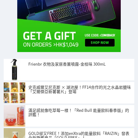
Frienbr 衣物及家居香薰噴霧-金桂味 300mL
史克威爾艾尼克斯 × 湖池屋！FF14合作的光之水晶岩鹽味
「艾爾傑亞新薯薯片」登場
滿足感就像吃草莓一樣！「Red Bull 能量飲料春季版」的
評鑑！
GOLD卻又FREE！添加enXtra的能量飲料「RAIZIN」發表
全新旗艦商品「GOLD FREE」！