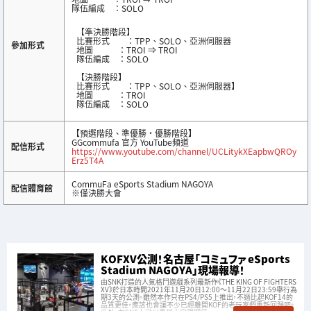
隊伍編成 ：SOLO
【準決勝階段】
比賽形式 ：TPP、SOLO、亞洲伺服器
參加形式
地圖 ：TROI ⇒ TROI
隊伍編成 ：SOLO
【決勝階段】
比賽形式 ：TPP、SOLO、亞洲伺服器】
地圖 ：TROI
隊伍編成 ：SOLO
【預選階段、準優勝・優勝階段】
GGcommufa 官方 YouTube頻道
配信形式
https://www.youtube.com/channel/UCLitykXEapbwQROy
Erz5T4A
CommuFa eSports Stadium NAGOYA
配信體育館
※僅決勝大會
KOFXV公測！名古屋「コミュファ eSports
Stadium NAGOYA」現場報導！
由SNK打造的人氣格鬥遊戲系列最新作《THE KING OF FIGHTERS
XV》於日本時間2021年11月20日12:00～11月22日23:59舉行為
期3天的公測。雖然本作只在PS4/PS5上推出，不過比起KOF14的
品質更佳，應該也會讓不少已經離開KOF的老玩家們重新回歸吧。