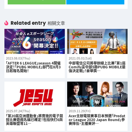
Related entry
相關文章
2023.08.03(Thu)
2021.05.01(Sat)
「AFTER 6 LEAGUE」season 4開催
中部電信公司將舉辦線上比賽「第1屆
決定！「PUBG MOBILE」部門在8月3
Comifu盃中部5縣PUBG MOBILE最
日起報名開始！
強決定戰」！豪華獎…
2025.07.24(Thu)
2019.11.29(Fri)
「第20屆亞洲運動會」將實施的電子競
Acer主辦電競賽事日本預選「Predat
技比賽遊戲名稱已確定！包括快打6與
or League 2020 Japan Round」參
英雄聯盟等11…
賽隊伍、主播賽評…