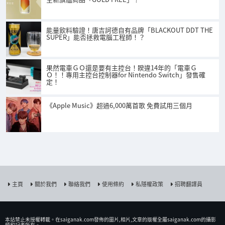
能量飲料驗證！唐吉訶德自有品牌「BLACKOUT DDT THE
SUPER」能否拯救電腦工程師！？
果然電車ＧＯ還是要有主控台！睽違14年的「電車Ｇ
Ｏ！！專用主控台控制器for Nintendo Switch」發售確
定！
《Apple Music》超過6,000萬首歌 免費試用三個月
主頁
關於我們
聯絡我們
使用條約
私隱權政策
招聘翻譯員
本站禁止未授權𨍭載。在saiganak.com發佈的圖片,相片,文章的版權全屬saiganak.com的攝影
師和記者所有。