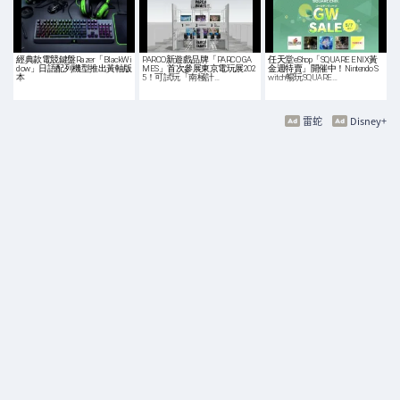
經典款電競鍵盤Razer「BlackWi
PARCO新遊戲品牌「PARCO GA
任天堂eShop「SQUARE ENIX黃
dow」日語配列機型推出黃軸版
MES」首次參展東京電玩展202
金週特賣」開催中！Nintendo S
本
5！可試玩「南極計…
witch暢玩SQUARE…
雷蛇
Disney+