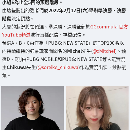
小組E為止全5回的預選階段
。
由這些勝出的強者們
於2022年2月12日(六)舉辦準決勝・決勝
階段
決定頂點。
大會的狀況將在預選、準決勝、決勝全部於
GGcommufa 官方
YouTube頻道
進行直播配信、存檔配信。
預選A・B・C由作為「PUBG: NEW STATE」的TOP100名以
内持續維持的強豪玩家而聞名的
Michel
先生(
@xMitcheI
)、預
選D・E則由PUBG MOBILE和PUBG: NEW STATE等人氣實況
主
Chikuwa
先生(
@soreike_chikuwa
)作為實況出演，炒熱氣
氛。