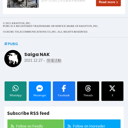
此外，在SNS上可以看到大家很期待
Read more
© 2021 KRAFTON, INC.
PUBG IS A REGISTERED TRADEMARK OR SERVICE MARK OF KRAFTON, INC.
©CHUBU TELECOMMUNICATIONS CO.,INC. ALL RIGHTS RESERVED.
PUBG
Saiga NAK
-
2021.12.27
現場活動
WhatsApp
Messenger
Facebook
Threads
X
Subscribe RSS feed
Follow on Feedly
Follow on Inoreader