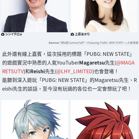
シンイチロォ
上原あかり
「第6屆CommuFa杯 〜Featuring PUBG: NEW STATE〜」大會頁面
此外還有線上嘉賓，這次採用的標題「PUBG: NEW STATE」
的遊戲實況中熟悉的人氣YouTuber
Magaretsu
先生(
@MAGA
RETSUTV
)和
Reishi
先生(
@LHY_LIMITED
)也會登場！
能聽到深入遊玩「PUBG: NEW STATE」的Magaretsu先生、R
eishi先生的談話，至今沒有玩過的各位也一定會想玩了吧！