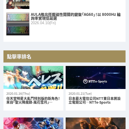
AULA推出搭載磁性開關的鍵盤「AG60」！以 8000Hz 輪
詢率實現低延遲
2026.04.10(Fri)
點擊率排名
2020.01.16(Thu)
2020.01.21(Tue)
任天堂明星大亂鬥特別版的新角色！
日本最大電信公司NTT東日本將設
來自「聖火降魔錄-風花雪月」…
立電競公司—NTTe-Sports