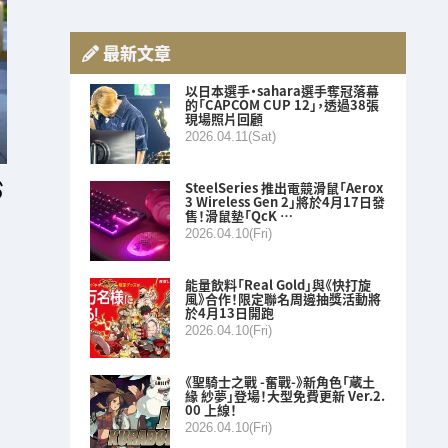
最新文章
以日本選手・sahara選手奪冠落幕
的「CAPCOM CUP 12」，透過38張
現場照片回顧
2026.04.11(Sat)
SteelSeries 推出電競滑鼠「Aerox
3 Wireless Gen 2」將於4月17日發
售！滑鼠墊「QcK …
2026.04.10(Fri)
能量飲料「Real Gold」與《快打旋
風》合作！限定聯名周邊抽獎活動將
於4月13日開跑
2026.04.10(Fri)
《聖騎士之戰 -奮戰-》新角色「蔵土
緣 紗夢」登場！大型免費更新 Ver.2.
00 上線！
2026.04.10(Fri)