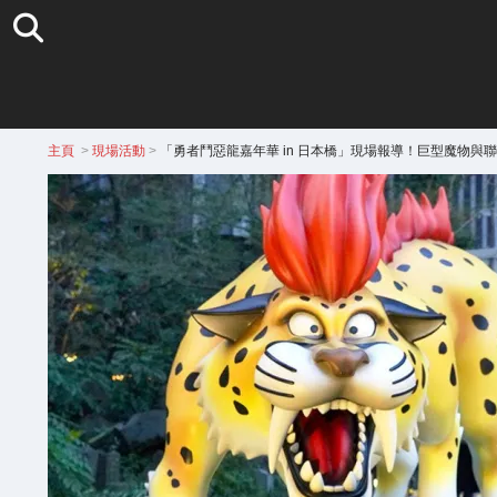
主頁
>
現場活動
>
「勇者鬥惡龍嘉年華 in 日本橋」現場報導！巨型魔物與