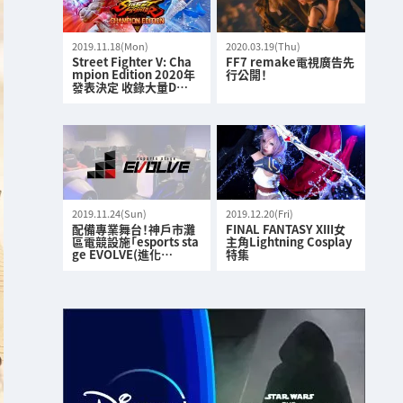
2019.11.18(Mon)
2020.03.19(Thu)
Street Fighter V: Cha
FF7 remake電視廣告先
mpion Edition 2020年
行公開！
發表決定 收錄大量D…
2019.11.24(Sun)
2019.12.20(Fri)
配備專業舞台！神戶市灘
FINAL FANTASY XIII女
區電競設施「esports sta
主角Lightning Cosplay
ge EVOLVE(進化…
特集