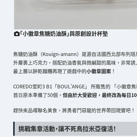
「小徽章焦糖奶油酥」與原創設計杯墊
焦糖奶油酥（Kouign-amann）是源自法國西北部布
外層裹上巧克力，搭配奶油香氣與微鹹甜的風味，非常誘
最上層以餅乾麵糰再現了遊戲中的
小徽章圖案
！
COREDO室町3 B1「BOUL'ANGE」 所販售的 「小徽
首日原本準備了50個，
但由於大受歡迎，最終改為每日10
趕快來品嚐聯名美食，將勇者鬥惡龍的世界帶回現實吧！
挑戰集章活動，讓不死鳥拉米亞復活！