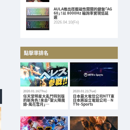
AULA推出搭載磁性開關的鍵盤「AG
60」！以 8000Hz 輪詢率實現低延
遲
2026.04.10(Fri)
點擊率排名
2020.01.16(Thu)
2020.01.21(Tue)
任天堂明星大亂鬥特別版
日本最大電信公司NTT東
的新角色！來自「聖火降魔
日本將設立電競公司—N
錄-風花雪月」…
TTe-Sports