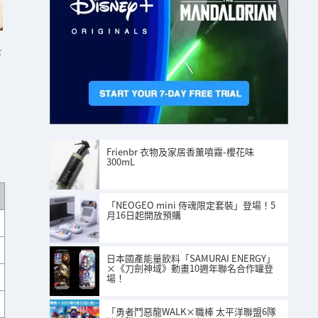
K
Frienbr 衣物及家居香薰噴霧-櫻花味
300mL
「NEOGEO mini 侍魂限定套裝」登場！5
月16日起開放預購
日本國產能量飲料「SAMURAI ENERGY」
×《刀劍神域》動畫10週年聯名合作罐登
場！
「勇者鬥惡龍WALK×職棒 太平洋聯盟6隊