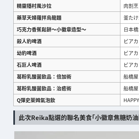
精靈隱村風沙拉
肉割烹 
藥草天婦羅拌烏龍麵
釜たけ
巧克力香蕉鬆餅～小徽章造型～
日本橋
殺人豹啤酒
ビアカ
幼豹啤酒
ビアカ
石巨人啤酒
ビアカ
葛粉乳酸菌飲品：倍加術
船橋屋
葛粉乳酸菌飲品：治癒術
船橋屋
Q彈史萊姆氣泡飲
HAPPY
此次Reika點選的聯名美食「小徽章焦糖奶油