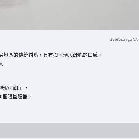
Saiga NA
列塔尼地區的傳統甜點，具有如可頌般酥脆的口感。
人！
章焦糖奶油酥」，
0個限量販售
。