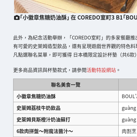
「小徽章焦糖奶油酥」 在 COREDO室町3 B1「BOUL
此外，為紀念活動舉辦，「COREDO室町」的多家餐廳推
有可愛的史萊姆造型飲品，還有呈現遊戲世界觀的特色料
凡點選聯名菜單，即可獲得 日本橋限定設計杯墊（共6款
更多商品資訊與杯墊款式，請參閱
活動特設網站
。
聯名美食一覽
小徽章焦糖奶油酥
BOUL'
史萊姆荔枝牛奶飲品
guàng
史萊姆貝斯橙汁奶油蘇打
guàng
6款肉拼盤～附魔法醬汁～
肉割烹 