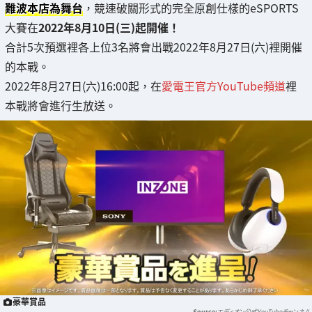
難波本店為舞台
，競速破關形式的完全原創仕樣的eSPORTS
大賽在
2022年8月10日(三)起開催！
合計5次預選裡各上位3名將會出戰2022年8月27日(六)裡開催
的本戰。
2022年8月27日(六)16:00起，在
愛電王官方YouTube頻道
裡
本戰將會進行生放送。
豪華賞品
エディオン公式YouTubeチャンネル