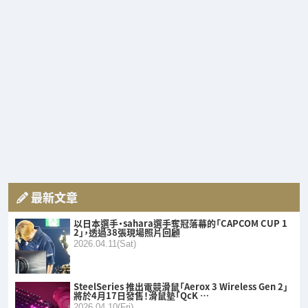
最新文章
以日本選手・sahara選手奪冠落幕的「CAPCOM CUP 1
2」，透過38張現場照片回顧
2026.04.11(Sat)
SteelSeries 推出電競滑鼠「Aerox 3 Wireless Gen 2」
將於4月17日發售！滑鼠墊「QcK …
2026.04.10(Fri)