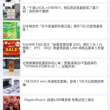
為「千葉LOCAL×ENERGY」地區限定能量飲寫了篇介
紹，但好搞不懂啊!
日本限定的「紅牛能量飲料夏日版」將於7月2日起限量發
售！
SQUARE ENIX 官方「新春首賣特賣 2026」將於 1 月 1 日
開跑！《FF》《DQ》周邊等超過 1,000 項商品最高 5 折優
惠
也很推薦給能量飲料初心者！營養滿滿且CP值超高的
「VITAMIN POWER GO！」試喝評測！
「NEOGEO mini 侍魂限定套裝」登場！5月16日起開放預
購
《Apple Music》超過6,000萬首歌 免費試用三個月