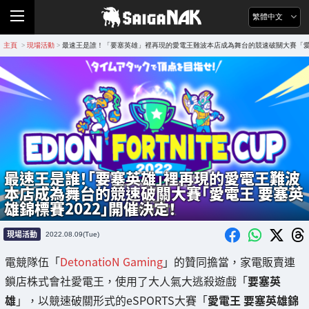
繁體中文
主頁
現場活動
最速王是誰！「要塞英雄」裡再現的愛電王難波本店成為舞台的競速破關大賽「愛電
>
>
最速王是誰！「要塞英雄」裡再現的愛電王難波
本店成為舞台的競速破關大賽「愛電王 要塞英
雄錦標賽2022」開催決定！
現場活動
2022.08.09(Tue)
電競隊伍「
DetonatioN Gaming
」的贊同擔當，家電販賣連
鎖店株式會社愛電王，使用了大人氣大逃殺遊戲「
要塞英
雄
」，以競速破關形式的eSPORTS大賽「
愛電王 要塞英雄錦