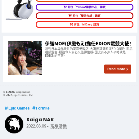
前往「Yahoo!購物中心」購買
前往「樂天市場」購買
前往「friDay」購買
伊織MOE(伊織もえ)擔任EDION電競大使！
說到日本具代表性的家電量販店，大家應該都知道EDION吧。 商品
種類豐富、服務令人安心又值得信賴，因此有不少人平時就是
EDION的常客。
Read more
© EDION Corporation
© 2022, Epic Games, Inc.
Epic Games
Fortnite
Saiga NAK
-
2022.08.09
現場活動