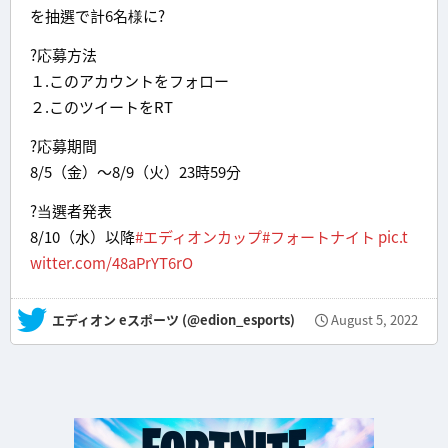
を抽選で計6名様に?
?応募方法
１.このアカウントをフォロー
２.このツイートをRT
?応募期間
8/5（金）～8/9（火）23時59分
?当選者発表
8/10（水）以降
#エディオンカップ
#フォートナイト
pic.t
witter.com/48aPrYT6rO
— エディオン eスポーツ (@edion_esports)
August 5, 2022