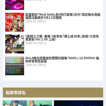
能量飲料「Real Gold」與《快打旋風》合作！限定聯名周邊
抽獎活動將於4月13日開跑
2026.04.10(Fri)
《聖騎士之戰 -奮戰-》新角色「蔵土緣 紗夢」登場！大型免
費更新 Ver.2.00 上線！
2026.04.10(Fri)
AULA推出搭載磁性開關的鍵盤「AG60」！以 8000Hz 輪
詢率實現低延遲
2026.04.10(Fri)
點擊率排名