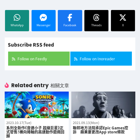
WhatsApp
Messenger
Facebook
Threads
X
Subscribe RSS feed
Follow on Feedly
Follow on Inoreader
Related entry
相關文章
2023.10.17(Tue)
2021.09.13(Mon)
系列全新作《音速小子 超級巨星》正
聯邦地方法院承認Epic Games控
式發售！橫向捲軸的高速動作遊戲回
訴 蘋果要更改App store條款
歸