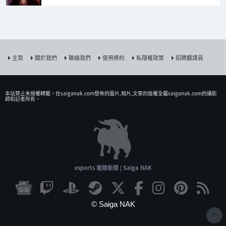
主頁
關於我們
聯絡我們
使用條約
私隱權政策
招聘翻譯員
本站禁止未授權𨍭載。在saiganak.com發佈的圖片,相片,文章的版權全屬saiganak.com的攝影
師和記者所有。
esports 電競新聞 | Saiga NAK
© Saiga NAK