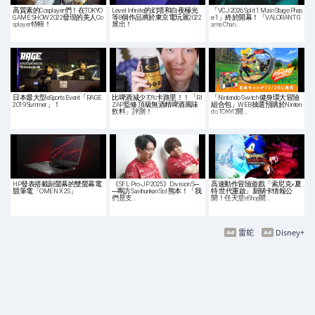
高質素的Cosplayer們！在TOKYO
Level Infinite的幻塔和白夜極光
「VCJ 2026 Split 1 Main Stage Phas
GAME SHOW 2022發現的美人Co
等8個作品將於東京電玩展2022
e 1」終於開幕！「VALORANT G
splayer特輯！
展出！
ame Chan…
日本最大型eSports Event「RAGE
比啤酒減少70%卡路里！！「RI
「Nintendo Switch 健身環大冒險
2019 Summer」！
ZAP監修 頂級無酒精啤酒風味
組合包」WEB抽選預購於Ninten
飲料」評測！
do TOKYO開…
HP發表搭載副螢幕的雙螢幕電
《SFL: Pro-JP 2025》Division S─
高速動作冒險遊戲「索尼克×夏
競筆電「OMEN X 2S」
─專訪 Saishunkan Sol 熊本！「我
特 世代重啟」新關卡情報公
們是支…
開！任天堂eShop開…
雷蛇
Disney+