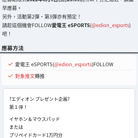
早應募。
另外，活動第2彈・第3彈亦有預定！
請趁這個機會FOLLOW
愛電王 eSPORTS
(
@edion_esports
)
吧！
應募方法
愛電王 eSPORTS(
@edion_esports
)FOLLOW
對象推文
轉推
?エディオン プレゼント企画?
第１弾！
イヤホン＆マウスパッド
または
プリペイドカード1万円分