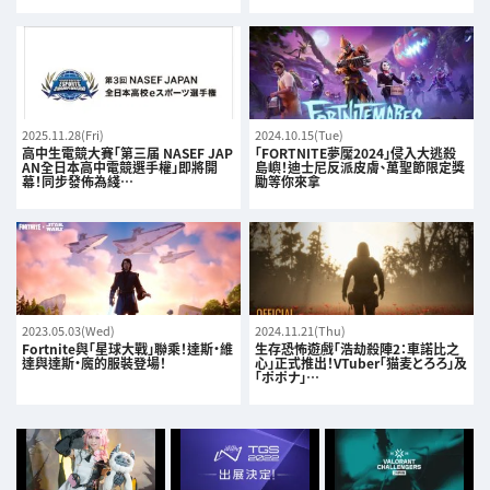
2025.11.28(Fri)
2024.10.15(Tue)
高中生電競大賽「第三届 NASEF JAP
「FORTNITE夢魘2024」侵入大逃殺
AN全日本高中電競選手權」即將開
島嶼！迪士尼反派皮膚、萬聖節限定獎
幕！同步發佈為綫…
勵等你來拿
2023.05.03(Wed)
2024.11.21(Thu)
Fortnite與「星球大戰」聯乘！達斯・維
生存恐怖遊戲「浩劫殺陣2：車諾比之
達與達斯・魔的服裝登場！
心」正式推出！VTuber「猫麦とろろ」及
「ポポナ」…