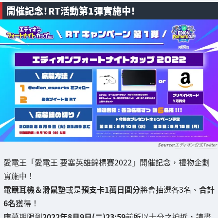
開催記念！RT活動第1彈實施中！
エディオン公式Twitter
愛電王「愛電王 要塞英雄錦標賽2022」開催記念，禮物企劃
實施中！
電競耳機＆滑鼠墊
或是
預支卡1萬日圓分
將會抽選各3名、
合計
6名
獲得！
應募期限到
2022年8月9日(二)23:59
前所以十分之迫近，請盡