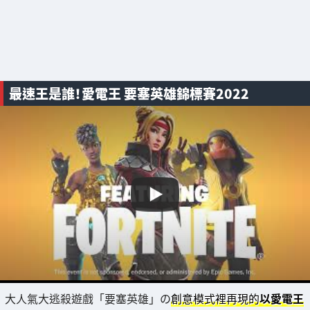
最速王是誰！愛電王 要塞英雄錦標賽2022
大人氣大逃殺遊戲「要塞英雄」の
創意模式裡再現的
以愛電王