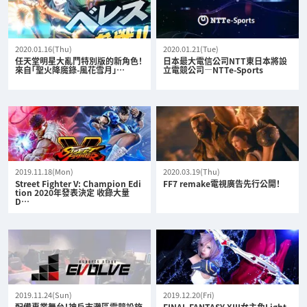
2020.01.16(Thu)
2020.01.21(Tue)
任天堂明星大亂鬥特別版的新角色！
日本最大電信公司NTT東日本將設
來自「聖火降魔錄-風花雪月」…
立電競公司—NTTe-Sports
2019.11.18(Mon)
2020.03.19(Thu)
Street Fighter V: Champion Edi
FF7 remake電視廣告先行公開！
tion 2020年發表決定 收錄大量
D…
2019.11.24(Sun)
2019.12.20(Fri)
配備專業舞台！神戶市灘區電競設施
FINAL FANTASY XIII女主角Light