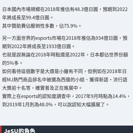
日本國內市場規模在2018年推估有48.3億日圓，預期到2022
年將成長至99.4億日圓。
其中贊助費佔壓倒性多數，佔75.9%。
另一方面世界的esports市場在2018年推估為934億日圓，預
期到2022年將成長至1933億日圓。
也就是說無論在2018年時點還是2022年，日本都佔世界份額
的5%多。
如何看待這個數字是大還是小雖有不同，但例如在2018年日
經MJ熱門商品排名中被選為西邊的小結、獲得新語・流行語
大獎前十名等，確實普及正在進展中。
實際上在esports的認知度調查中，2017年9月時點為14.4%，
到2019年1月則為48.0%，可以說認知大幅擴展了。
JeSU的角色