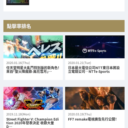
點擊率排名
2020.01.16(Thu)
2020.01.21(Tue)
任天堂明星大亂鬥特別版的新角色！
日本最大電信公司NTT東日本將設
來自「聖火降魔錄-風花雪月」…
立電競公司—NTTe-Sports
2019.11.18(Mon)
2020.03.19(Thu)
Street Fighter V: Champion Edi
FF7 remake電視廣告先行公開！
tion 2020年發表決定 收錄大量
D…