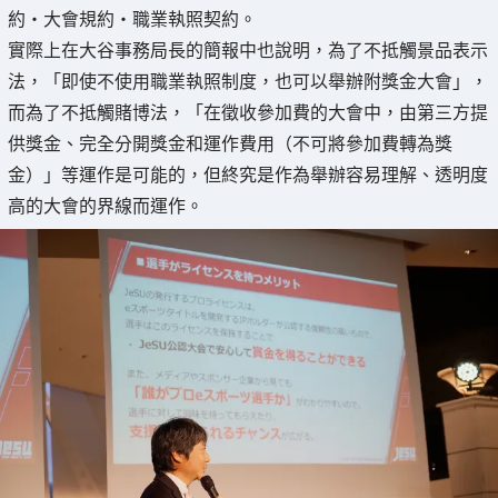
約・大會規約・職業執照契約。
實際上在大谷事務局長的簡報中也說明，為了不抵觸景品表示
法，「即使不使用職業執照制度，也可以舉辦附獎金大會」，
而為了不抵觸賭博法，「在徵收參加費的大會中，由第三方提
供獎金、完全分開獎金和運作費用（不可將參加費轉為獎
金）」等運作是可能的，但終究是作為舉辦容易理解、透明度
高的大會的界線而運作。