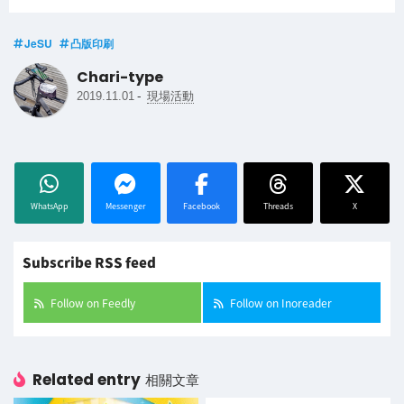
JeSU
凸版印刷
Chari-type
-
2019.11.01
現場活動
WhatsApp
Messenger
Facebook
Threads
X
Subscribe RSS feed
Follow on Feedly
Follow on Inoreader
Related entry
相關文章