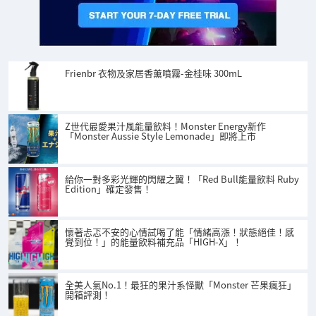
Frienbr 衣物及家居香薰噴霧-金桂味 300mL
Z世代最愛果汁風能量飲料！Monster Energy新作
「Monster Aussie Style Lemonade」即將上市
給你一對多彩光輝的閃耀之翼！「Red Bull能量飲料 Ruby
Edition」確定發售！
懷著忐忑不安的心情試喝了能「情緒高漲！狀態絕佳！感
覺到位！」的能量飲料補充品「HIGH-X」！
全美人氣No.1！最狂的果汁系怪獸「Monster 芒果瘋狂」
開箱評測！