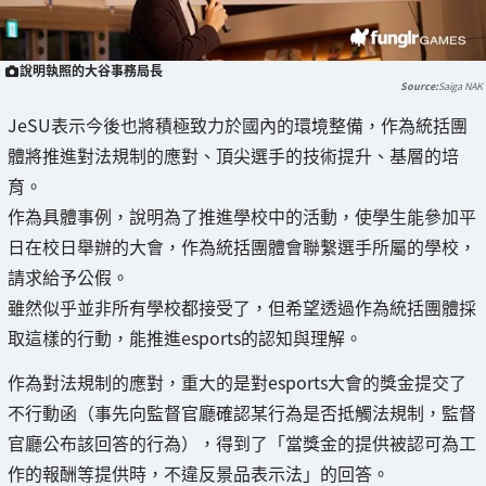
說明執照的大谷事務局長
Saiga NAK
JeSU表示今後也將積極致力於國內的環境整備，作為統括團
體將推進對法規制的應對、頂尖選手的技術提升、基層的培
育。
作為具體事例，說明為了推進學校中的活動，使學生能參加平
日在校日舉辦的大會，作為統括團體會聯繫選手所屬的學校，
請求給予公假。
雖然似乎並非所有學校都接受了，但希望透過作為統括團體採
取這樣的行動，能推進esports的認知與理解。
作為對法規制的應對，重大的是對esports大會的獎金提交了
不行動函（事先向監督官廳確認某行為是否抵觸法規制，監督
官廳公布該回答的行為），得到了「當獎金的提供被認可為工
作的報酬等提供時，不違反景品表示法」的回答。