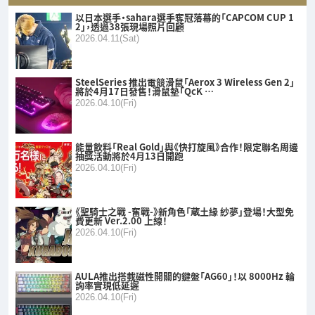
以日本選手・sahara選手奪冠落幕的「CAPCOM CUP 1
2」，透過38張現場照片回顧
2026.04.11(Sat)
SteelSeries 推出電競滑鼠「Aerox 3 Wireless Gen 2」
將於4月17日發售！滑鼠墊「QcK …
2026.04.10(Fri)
能量飲料「Real Gold」與《快打旋風》合作！限定聯名周邊
抽獎活動將於4月13日開跑
2026.04.10(Fri)
《聖騎士之戰 -奮戰-》新角色「蔵土緣 紗夢」登場！大型免
費更新 Ver.2.00 上線！
2026.04.10(Fri)
AULA推出搭載磁性開關的鍵盤「AG60」！以 8000Hz 輪
詢率實現低延遲
2026.04.10(Fri)