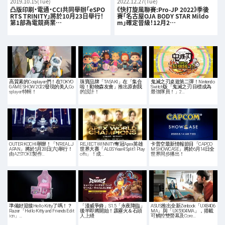
2019.10.15(Tue)
2022.12.27(Tue)
凸版印刷・電通・CCI共同舉辦「eSPO
《快打旋風聯賽:Pro-JP 2022》季後
RTS TRINITY」將於10月23日舉行！
賽「名古屋OJA BODY STAR Mildo
第1部為電競商業…
m」確定晉級！12月2…
高質素的Cosplayer們！在TOKYO
珠寶品牌「TASAKI」在「集合
鬼滅之刃桌遊第二彈！Nintendo
GAME SHOW 2022發現的美人Co
啦！動物森友會」推出原創我
Switch版「鬼滅之刃 目標成為
splayer特輯！
的設計！
最強隊員！」2…
OUTER KOCHI舉辦！「'N'REAL J
REJECT WINNITY奪冠Apex英雄
卡普空最新情報節目「CAPCO
APAN」將於5月28日(六)舉行！
世界大賽「ALGS Year4 Split1 Play
M SHOWCASE」將於6月14日全
由AZSTOKE製作…
offs」！成…
世界同步播出！
準備好迎接Hello Kitty了嗎！？
「漫威爭鋒」S1.5「永夜降臨」
ASUS推出全新Zenbook「UX8406
Razer「Hello Kitty and Friends Edit
後半即將開始！霹靂火＆石頭
MA」與「UX5304MA」，搭載
ion」…
人上綫
可觸控雙螢幕及Core…