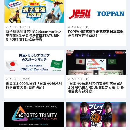
2021.06.24(Thu)
2025.06.20(Fri)
親子組隊參加的「第2屆commufa盃
TOPPAN株式會社正式成為日本電競
中部5縣親子最強決定戰FEATURIN
連合的官方贊助商！
G FORTNITE」確定舉辦
2021.08.16(Mon)
2022.07.08(Fri)
總獎金3,000萬日圓！「日本・沙烏地阿
「日本・沙烏地阿拉伯電競對抗賽」SA
拉伯電競大賽」舉辦決定！
UDI ARABIA ROUND概要公布！比賽
項目也有部分變…