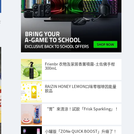
K
Frienbr 衣物及家居香薰噴霧-土佐佛手柑
300mL
RAIZIN HONEY LEMON口味零咖啡因能量
飲品
“胃”來清涼！試飲「Frisk Sparkling」！
小罐版「ZONe QUICK BOOST」升級了！