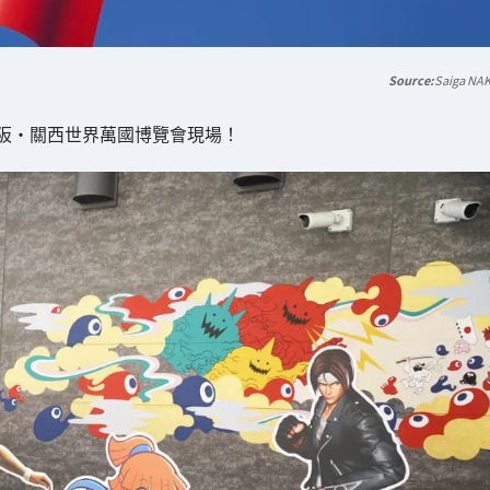
Saiga NA
 大阪・關西世界萬國博覽會現場！