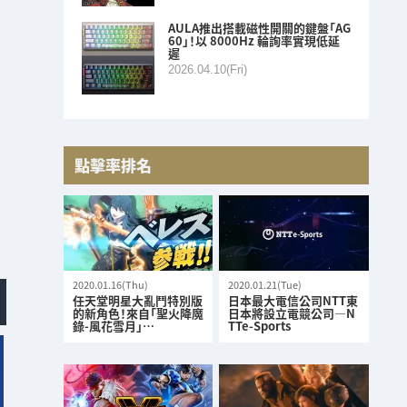
AULA推出搭載磁性開關的鍵盤「AG
60」！以 8000Hz 輪詢率實現低延
遲
2026.04.10(Fri)
點擊率排名
2020.01.16(Thu)
2020.01.21(Tue)
任天堂明星大亂鬥特別版
日本最大電信公司NTT東
的新角色！來自「聖火降魔
日本將設立電競公司—N
錄-風花雪月」…
TTe-Sports