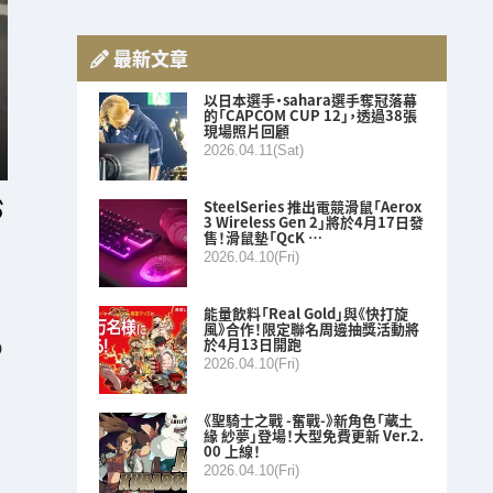
最新文章
以日本選手・sahara選手奪冠落幕
的「CAPCOM CUP 12」，透過38張
現場照片回顧
2026.04.11(Sat)
SteelSeries 推出電競滑鼠「Aerox
3 Wireless Gen 2」將於4月17日發
售！滑鼠墊「QcK …
2026.04.10(Fri)
能量飲料「Real Gold」與《快打旋
風》合作！限定聯名周邊抽獎活動將
於4月13日開跑
O
2026.04.10(Fri)
《聖騎士之戰 -奮戰-》新角色「蔵土
緣 紗夢」登場！大型免費更新 Ver.2.
00 上線！
2026.04.10(Fri)