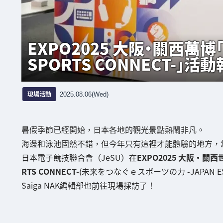
EXPO2025 大阪・關西萬博
SPORTS CONNECT-」活動
現場活動
2025.08.06(Wed)
暑假季節已經開始，日本各地的觀光景點熱鬧非凡。
海邊和泳池固然不錯，但今年只有這裡才能體驗的地方，
日本電子競技聯合會（JeSU）在
EXPO2025 大阪・關
RTS CONNECT-
(未来をつなぐｅスポーツの力 -JAPAN ESP
Saiga NAK編輯部也前往現場採訪了！