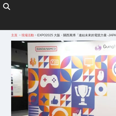
主頁
>
現場活動
>
EXPO2025 大阪・關西萬博「連結未來的電競力量 -JAPAN