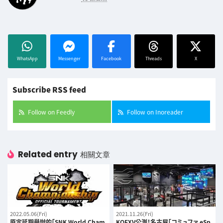
WhatsApp
Messenger
Facebook
Threads
X
Subscribe RSS feed
Follow on Feedly
Follow on Inoreader
Related entry
相關文章
2022.05.06(Fri)
2021.11.26(Fri)
原定延期舉辦的「SNK World Cham
KOFXV公測！名古屋「コミュファ eSp