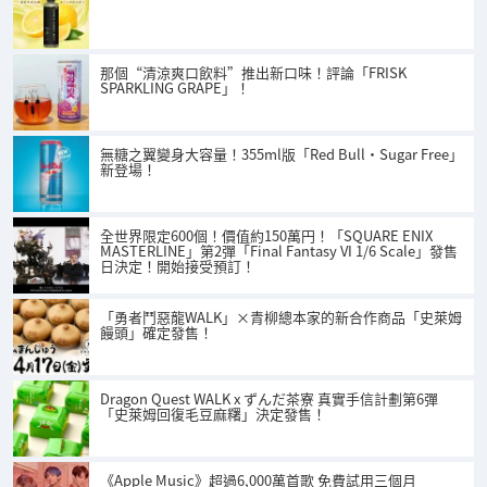
那個“清涼爽口飲料”推出新口味！評論「FRISK
SPARKLING GRAPE」！
無糖之翼變身大容量！355ml版「Red Bull・Sugar Free」
新登場！
全世界限定600個！價值約150萬円！「SQUARE ENIX
MASTERLINE」第2彈「Final Fantasy VI 1/6 Scale」發售
日決定！開始接受預訂！
「勇者鬥惡龍WALK」×青柳總本家的新合作商品「史萊姆
饅頭」確定發售！
Dragon Quest WALK x ずんだ茶寮 真實手信計劃第6彈
「史萊姆回復毛豆麻糬」決定發售！
《Apple Music》超過6,000萬首歌 免費試用三個月