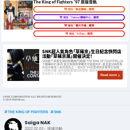
The King of Fighters '97 原版音軌
前往「蝦皮購物」購買
前往「Yahoo!購物中心」購買
前往「樂天市場」購買
前往「friDay」購買
SNK超人氣角色「草薙京」生日紀念快閃店
活動「草薙京展」開催決定！
SNK旗下享譽全球的對戰格鬥遊戲「THE KING OF FIGHTERS」(以
下簡稱KOF)系列 其主角角色草薙京可說是KOF、甚至是SNK所有
作品中最具人氣的角色之一 從KOF'94初登場時穿著學生制服
('94時19歲。高中留級)配頭巾的造型，到近年穿著白色夾克的時尚
風格都令人印象深刻 這
Read more
©SNK CORPORATION ALL RIGHTS RESERVED.
© 2018 INDOR inc.
THE KING OF FIGHTERS
SNK
Saiga NAK
-
2022.02.03
現場活動