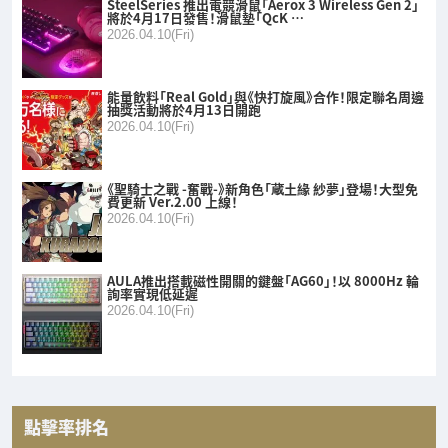
SteelSeries 推出電競滑鼠「Aerox 3 Wireless Gen 2」
將於4月17日發售！滑鼠墊「QcK …
2026.04.10(Fri)
能量飲料「Real Gold」與《快打旋風》合作！限定聯名周邊
抽獎活動將於4月13日開跑
2026.04.10(Fri)
《聖騎士之戰 -奮戰-》新角色「蔵土緣 紗夢」登場！大型免
費更新 Ver.2.00 上線！
2026.04.10(Fri)
AULA推出搭載磁性開關的鍵盤「AG60」！以 8000Hz 輪
詢率實現低延遲
2026.04.10(Fri)
點擊率排名