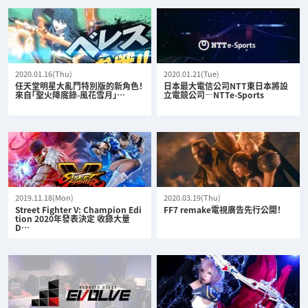
2020.01.16(Thu)
2020.01.21(Tue)
任天堂明星大亂鬥特別版的新角色！
日本最大電信公司NTT東日本將設
來自「聖火降魔錄-風花雪月」…
立電競公司—NTTe-Sports
2019.11.18(Mon)
2020.03.19(Thu)
Street Fighter V: Champion Edi
FF7 remake電視廣告先行公開！
tion 2020年發表決定 收錄大量
D…