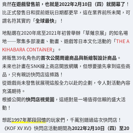
竟然
在遊戲發售前，也就是2022年2月10日（四）就開幕了
！
比正式發售日和提前遊玩日期都更早，這在業界前所未聞，可
謂名符其實的「
全球最快
」！
地點選在2020年底至2021年初曾舉辦「草薙京展」的知名場
地——聚集多部漫畫、動畫、遊戲等日本文化活動的「
THE A
KIHABARA CONTAiNER
」。
將販售39名角色的
首次公開周邊商品與新繪製設計商品
。
未來也計畫在SNK線上商店開放網購，但想要搶先拿到這些商
品，只有親訪快閃店這條路！
從遊戲尚未發售就展現這般全力以赴的企劃，令人對活動內容
充滿期待。
根據公開的
快閃店視覺圖
，這絕對是一場值得信賴的盛大活
動！
想起
1997年那段回憶
的玩家們，千萬別錯過這次快閃店！
《KOF XV XV》快閃店活動期間為
2022年2月10日（四）至20