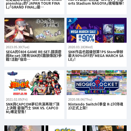
pionship」的「JAPAN TOUR FINA
orts Stadium NAGOYA」現場報導！
L」「GRAND FINAL」最…
2023.05.30(Tue)
2020.03.18(Wed)
SEGA的《404 GAME RE:SET-錯誤遊
SNK作品也超級划算！PS Store舉辦
戲Re:set-》將有SNK的《餓狼傳說》參
最大90%OFF的「MEGA MARCH SA
戰！活動「宿命…
LE」！
2021.02.05(Fri)
2020.08.06(Thu)
SNK與CAPCOM夢幻共演再現！「頂
Nintendo Switch《拳皇 R-2》《侍魂
上決戰 最強鬥士 SNK VS. CAPCO
2》正式上架！
M」確定發售！