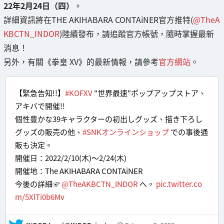
22年2月24日（四）
。
詳細資訊將在THE AKIHABARA CONTAiNER官方推特(
@TheA
KBCTN_INDOR
)陸續發布，請追蹤官方帳號，隨時掌握最新
消息！
另外，有關《拳皇 XV》的最新情報，請參考
官方網站
。
【緊急告知!!】
#KOFXV
"世界最速"ポップアップストア、
アキバで開催!!
個性豊かな39キャラクターの初出しグッズ、描き下ろし
グッズの販売の他、
#SNKオンラインショップ
での事後通
販も決定。
開催日：2022/2/10(木)～2/24(木)
開催地：The AKIHABARA CONTAiNER
今後の詳細☞
@TheAKBCTN_INDOR
へ。
pic.twitter.co
m/5XlTi0b6Mv