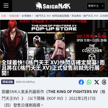
繁體中文
主頁
現場活動
全球最快！《格鬥天王 XV》快閃店確定開幕！而且將在《格鬥天王 XV》正式
>
>
全球最快！《格鬥天王 XV》快閃店確定開幕！而
且將在《格鬥天王 XV》正式發售前就先行展
開！
現場活動
2022.02.03(Thu)
距離SNK人氣系列最新作《
THE KING OF FIGHTERS XV
（格
鬥天王XV）》（以下簡稱《KOF XV》）2022年2月17日
（四）發售日僅剩兩週。