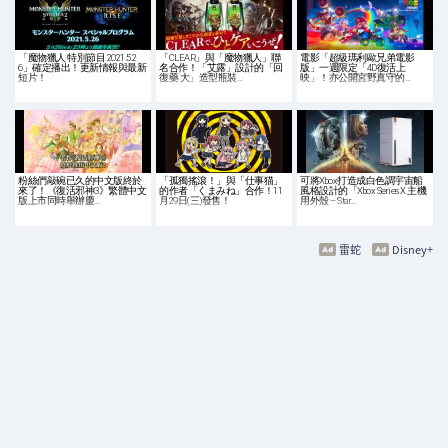
「魔物獵人 特別節目 2021.5.2
「CLEAR」與「魔物獵人」聯
電影「超級瑪利歐兄弟電影
6」確定播出！更新情報與最新
名合作！「艾露」設計的「回
版」一週限定「4D復活上
短片！
復藥‧大」造型瓶裝…
映」！亦公開宮野真守的…
粉絲們敲碗已久的中文版終於
「孤獨搖滾！」與「仕事猫」
可將Xbox打造成白色調宇宙船
來了！《復活邪神3》繁體中文
的作者「くまみね」合作！11
風格設計的「Xbox Series X 主機
版上市同時舉辦慶…
月29日(三)發售！
用外殼 – Star…
雷蛇
Disney+