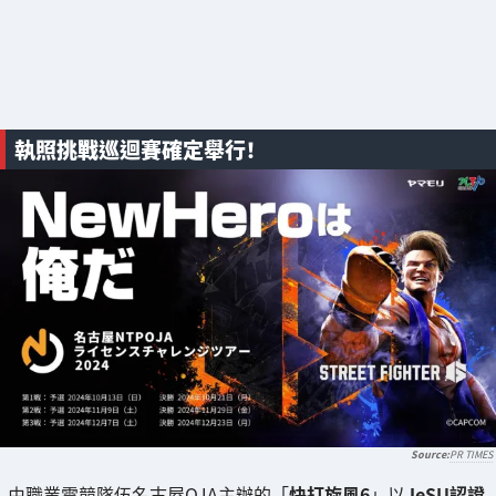
執照挑戰巡迴賽確定舉行！
PR TIMES
由職業電競隊伍名古屋OJA主辦的「
快打旋風6
」以
JeSU認證