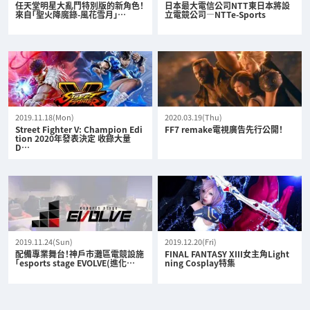
任天堂明星大亂鬥特別版的新角色！
日本最大電信公司NTT東日本將設
來自「聖火降魔錄-風花雪月」…
立電競公司—NTTe-Sports
2019.11.18(Mon)
2020.03.19(Thu)
Street Fighter V: Champion Edi
FF7 remake電視廣告先行公開！
tion 2020年發表決定 收錄大量
D…
2019.11.24(Sun)
2019.12.20(Fri)
配備專業舞台！神戶市灘區電競設施
FINAL FANTASY XIII女主角Light
「esports stage EVOLVE(進化…
ning Cosplay特集