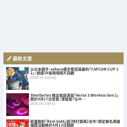
最新文章
以日本選手・sahara選手奪冠落幕的「CAPCOM CUP 1
2」，透過38張現場照片回顧
2026.04.11(Sat)
SteelSeries 推出電競滑鼠「Aerox 3 Wireless Gen 2」
將於4月17日發售！滑鼠墊「QcK …
2026.04.10(Fri)
能量飲料「Real Gold」與《快打旋風》合作！限定聯名周邊
抽獎活動將於4月13日開跑