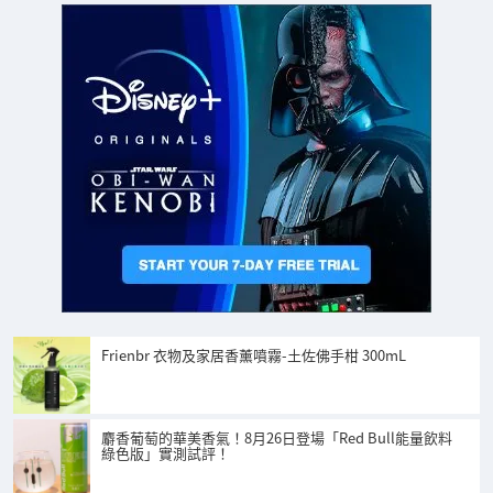
Frienbr 衣物及家居香薰噴霧-土佐佛手柑 300mL
麝香葡萄的華美香氣！8月26日登場「Red Bull能量飲料
綠色版」實測試評！