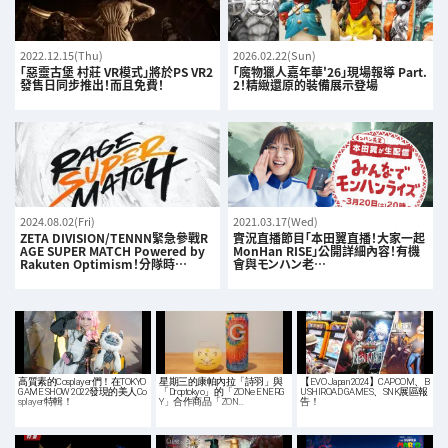
2022.12.15(Thu)
2026.02.22(Sun)
「惡靈古堡 村莊 VR模式」將於PS VR2
「魔物獵人嘉年華'26」現場報導 Part.
發售日同步推出！而且免費！
2！精緻還原的裝備展示登場
2024.08.02(Fri)
2021.03.17(Wed)
ZETA DIVISION/TENNN緊急參戰R
實況直播節目「本田翼直播！大家一起
AGE SUPER MATCH Powered by
MonHan RISE」公開詳細內容！有機
Rakuten Optimism！分隊時…
會與モンハン老…
高質素的Cosplayer們！在TOKYO
星期三的康帕內拉「詩羽」與
【EVO Japan 2024】CAPCOM、B
GAME SHOW 2022發現的美人Co
「Droptokyo」的「ZONe ENERG
USHIROAD GAMES、SNK展區報
splayer特輯！
Y」合作商品「ZON…
告！