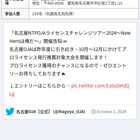
場
地址：〒460-0008 愛知県名古屋市中区栄2丁目1-15
參加人數
256名（名額為先到先得）
「名古屋NTPOJAライセンスチャレンジツアー2024〜New
Heroは俺だ〜」開催告知📣
名古屋OJAは昨年度に引き続き、10月〜12月にかけてプ
ロライセンス発行推薦対象大会を開催します！
プロライセンス獲得のチャンスになるので、ぜひエント
リーお待ちしております🔥
↓エントリーはこちらから…
pic.twitter.com/Es6uDHdQ
Lg
— 名古屋OJA【公式】 (@Nagoya_OJA)
October 1, 2024