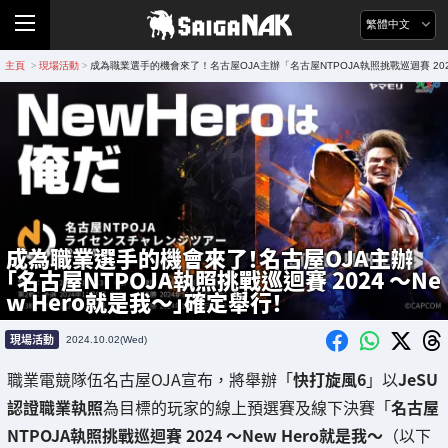
繁體中文
主頁
現場活動
成為職業選手的機會來了！名古屋OJA主辦「名古屋NTPOJA執照挑戰巡迴賽 2024
>
>
成為職業選手的機會來了！名古屋OJA主辦
「名古屋NTPOJA執照挑戰巡迴賽 2024 〜Ne
w Hero就是我〜」確定舉行！
現場活動
2024.10.02(Wed)
職業電競隊伍名古屋OJA宣布，將舉辦「
快打旋風6
」以
JeSU
認證職業執照
為目標的玩家的線上預選賽及線下決賽「
名古屋
NTPOJA執照挑戰巡迴賽 2024 〜New Hero就是我〜
（以下