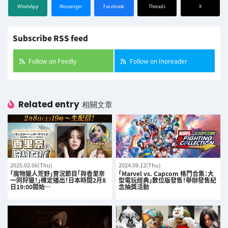
WhatsApp
Messenger
Facebook
Threads
X
Subscribe RSS feed
Follow on Feedly
Follow on Inoreader
Related entry
相關文章
2025.02.06(Thu)
2024.09.12(Thu)
「魔物獵人荒野」實況節目「與香里奈
「Marvel vs. Capcom 格鬥合集：大
一同狩獵！」確定播出！日本時間2月8
型電玩經典」數位版發售！舉辦發售紀
日19:00開始…
念抽獎活動