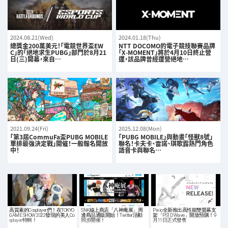
2024.08.21(Wed)
2024.01.18(Thu)
總獎金200萬美元！「電競世界盃EW
NTT DOCOMO的電子競技聯賽品牌
C」的「絕地求生PUBG」部門於8月21
「X-MOMENT」將於4月10日終止營
日(三)開幕，來自…
運，該品牌曾經運營絕地…
2021.09.24(Fri)
2025.12.08(Mon)
「第3屆CommuFa盃PUBG MOBILE
「PUBG MOBILE」與動畫「怪獸8號」
單排最強決定戰」開催！一般報名開放
聯名！卡夫卡、雷諾、琪歌露熱門角色
中！
語音卡與聯名…
高質素的Cosplayer們！在TOKYO
SNK線上商店「八神庵展」周
Pixio全新推出高性能雙螢幕支
GAME SHOW 2022發現的美人Co
邊商品通販開始！Twitter活動
架「PS1D Wave」開放預購！9
splayer特輯！
同步開催！
月11日正式發售