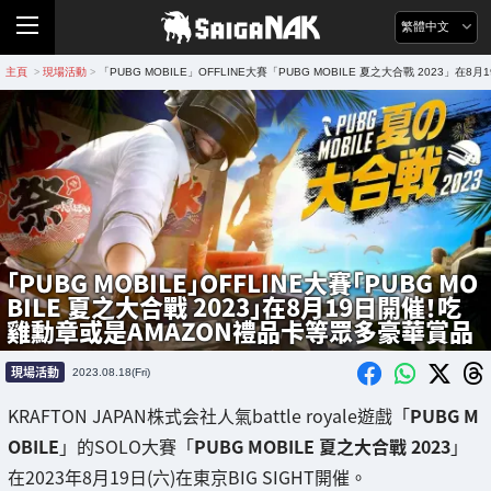
繁體中文
主頁
現場活動
「PUBG MOBILE」OFFLINE大賽「PUBG MOBILE 夏之大合戰 2023
>
>
「PUBG MOBILE」OFFLINE大賽「PUBG MO
BILE 夏之大合戰 2023」在8月19日開催！吃
雞勳章或是AMAZON禮品卡等眾多豪華賞品
現場活動
2023.08.18(Fri)
KRAFTON JAPAN株式会社人氣battle royale遊戲「
PUBG M
OBILE
」的SOLO大賽「
PUBG MOBILE 夏之大合戰 2023
」
在2023年8月19日(六)在東京BIG SIGHT開催。