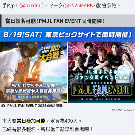
手的p1r(
@p1rdmr
)、マーク(
@2525MARK2
)將會參戦。
當日報名可能！PMJL FAN EVENT同時開催！
「PMJL FAN EVENT 2023」同時開催
PR TIMES
本大賽
當日參加可能
，定員為400人。
已經有很多報名，所以當日趁早到會場吧！