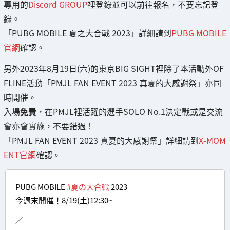
專用的
Discord GROUP
裡登錄並可以前往報名，不要忘記登
錄。
「PUBG MOBILE 夏之大合戰 2023」詳細請到
PUBG MOBILE
官網
確認。
另外2023年8月19日(六)的東京BIG SIGHT裡除了本活動外OF
FLINE活動「PMJL FAN EVENT 2023 真夏的大感謝祭」亦同
時開催。
入場
免費
，在PMJL裡活躍的選手SOLO No.1決定戰或是交流
會亦會實施，不要錯過！
「PMJL FAN EVENT 2023 真夏的大感謝祭」詳細請到
X-MOM
ENT官網
確認。
PUBG MOBILE
#夏の大合戦
2023
今週末開催！8/19(土)12:30~
／