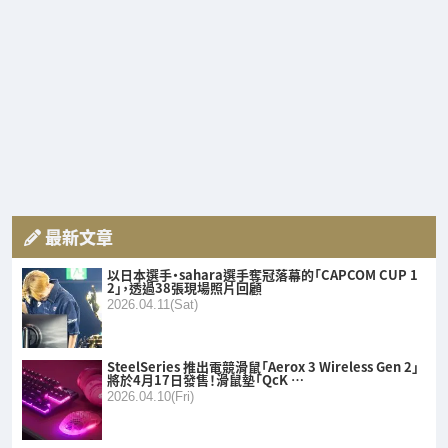
最新文章
以日本選手・sahara選手奪冠落幕的「CAPCOM CUP 1
2」，透過38張現場照片回顧
2026.04.11(Sat)
SteelSeries 推出電競滑鼠「Aerox 3 Wireless Gen 2」
將於4月17日發售！滑鼠墊「QcK …
2026.04.10(Fri)