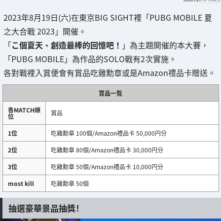
2023年8月19日(六)在東京BIG SIGHT裡「PUBG MOBILE 夏
之大合戰 2023」開催。
「
こ個夏天、創造最棒的回憶吧！
」為主題開催的本大賽，
「PUBG MOBILE」為作品的SOLO戰有2次實施。
各對戰裡入賞便會有賞品吃雞勳章或是Amazon禮品卡贈送。
賞品一覧
各MATCH順
賞品
位
1位
吃雞勳章 100個/Amazon禮品卡 50,000円分
2位
吃雞勳章 80個/Amazon禮品卡 30,000円分
3位
吃雞勳章 50個/Amazon禮品卡 10,000円分
most kill
吃雞勳章 50個
抽選豪華景品抽獎！