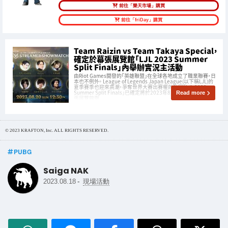
前往「樂天市場」購買
前往「friDay」購買
Team Raizin vs Team Takaya Special，
確定於幕張展覽館「LJL 2023 Summer
Split Finals」內舉辦實況主活動
由Riot Games開發的「英雄聯盟」在全球各地成立了職業聯賽，日
本也不例外。 League of Legends Japan League(以下稱LJL)的
夏季賽季也迎來高潮，爭奪世界大賽出賽權的決賽「LJL 2023
Summer Split Finals」已確定將於2023年8月20日(星期日)在幕
Read more
張展覽館舉
© 2023 KRAFTON, Inc. ALL RIGHTS RESERVED.
PUBG
Saiga NAK
-
2023.08.18
現場活動