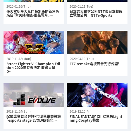
2020.01.16(Thu)
2020.01.21(Tue)
任天堂明星大亂鬥特別版的新角色！
日本最大電信公司NTT東日本將設
來自「聖火降魔錄-風花雪月」…
立電競公司—NTTe-Sports
2019.11.18(Mon)
2020.03.19(Thu)
Street Fighter V: Champion Edi
FF7 remake電視廣告先行公開！
tion 2020年發表決定 收錄大量
D…
2019.11.24(Sun)
2019.12.20(Fri)
配備專業舞台！神戶市灘區電競設施
FINAL FANTASY XIII女主角Light
「esports stage EVOLVE(進化…
ning Cosplay特集