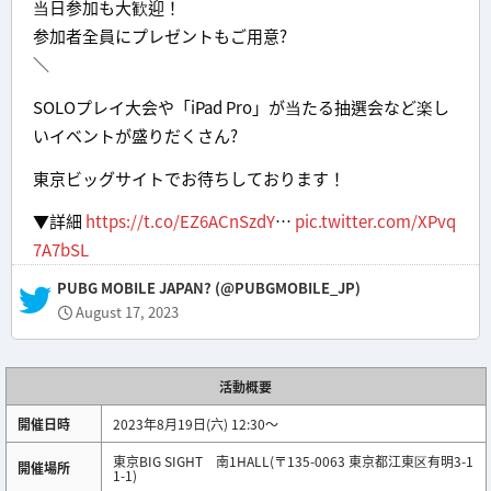
当日参加も大歓迎！
参加者全員にプレゼントもご用意?
＼
SOLOプレイ大会や「iPad Pro」が当たる抽選会など楽し
いイベントが盛りだくさん?
東京ビッグサイトでお待ちしております！
▼詳細
https://t.co/EZ6ACnSzdY
…
pic.twitter.com/XPvq
7A7bSL
— PUBG MOBILE JAPAN? (@PUBGMOBILE_JP)
August 17, 2023
活動概要
開催日時
2023年8月19日(六) 12:30～
東京BIG SIGHT 南1HALL(〒135-0063 東京都江東区有明3-1
開催場所
1-1)