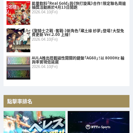
能量飲料「Real Gold」與《快打旋風》合作！限定聯名周邊
抽獎活動將於4月13日開跑
2026.04.10(Fri)
《聖騎士之戰 -奮戰-》新角色「蔵土緣 紗夢」登場！大型免
費更新 Ver.2.00 上線！
2026.04.10(Fri)
AULA推出搭載磁性開關的鍵盤「AG60」！以 8000Hz 輪
詢率實現低延遲
2026.04.10(Fri)
點擊率排名