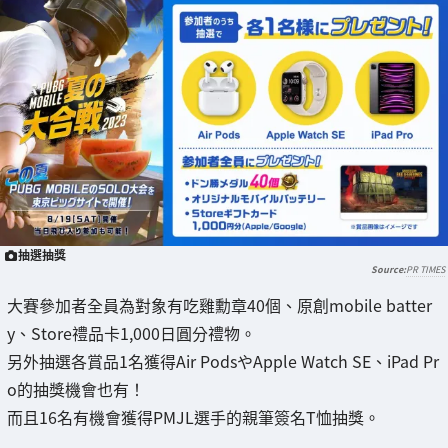
抽選抽獎
PR TIMES
大賽參加者全員為對象有吃雞勳章40個、原創mobile batter
y、Store禮品卡1,000日圓分禮物。
另外抽選各賞品1名獲得Air PodsやApple Watch SE、iPad Pr
o的抽獎機會也有！
而且16名有機會獲得PMJL選手的親筆簽名T恤抽獎。