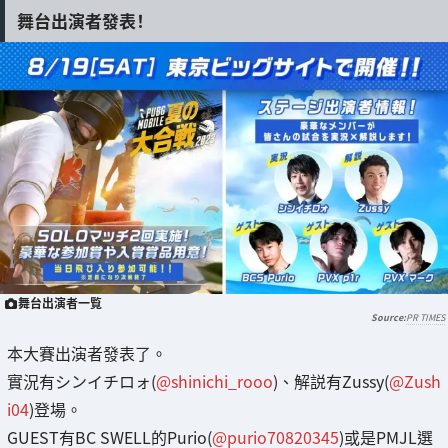
舞台出演者發表！
舞台出演者一覧
PR TIMES
本大賽出演者發表了。
實況有シンイチロォ(
@shinichi_rooo
)、解説有Zussy(
@Zush
i04
)登場。
GUEST有BC SWELL的Purio(
@purio70820345
)或是PMJL選