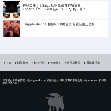
神秘口味！？Saiga NAK 編輯部來猜猜看
Cheerio「MEGA700 謎味 01・02」的口味！
《Apple Music》超過6,000萬首歌 免費試用三個月
主頁
關於我們
聯絡我們
使用條約
私隱權政策
招聘翻譯員
本站禁止未授權𨍭載。在saiganak.com發佈的圖片,相片,文章的版權全屬saiganak.com的攝影
師和記者所有。