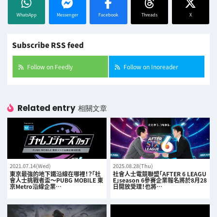
WhatsApp
Messenger
Facebook
Threads
X
Subscribe RSS feed
Follow on Feedly
Follow on Inoreader
Related entry
相關文章
2021.07.14(Wed)
2025.08.28(Thu)
東京最強的地下鐵沿線在哪裡！？「社
社會人士電競聯盟「AFTER 6 LEAGU
會人士挑戰者盃～PUBG MOBILE 東
E」season 6參賽企業報名將於8月28
京Metro沿線企業…
日開放受理！也將…