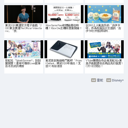
東京2020奧運官方電子遊戲「2
Xbox Game Pass初體驗最佳時
以SNS上人氣急升的「吉伊卡
020 東京奧運The Official Video Ga
機！Xbox One主機特賣會開催！
哇」作為包裝設計主題的「吉
me」「挑…
伊卡哇 拌飯調味料…
彩虹社「Splash Summer!!」刮刮
索尼首款無線格鬥搖桿「Projec
VTuber團體合作企画 彩虹社x東
樂開賣！還有可獲得Liver親筆
t Defiant」將於2026年推出！支
急手創館澀谷店商品先行販賣 1
簽名色紙的機會
援PC有線連接
0月18日開始！
雷蛇
Disney+