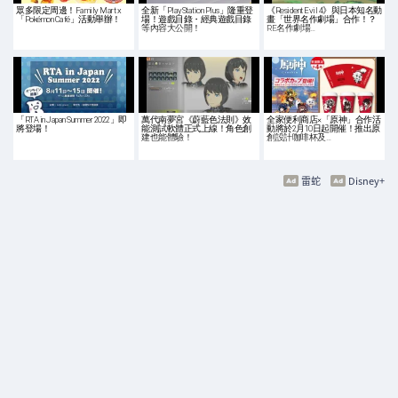
眾多限定周邊！Family Mart x
全新「PlayStation Plus」隆重登
《Resident Evil 4》與日本知名動
「Pokémon Café」活動舉辦！
場！遊戲目錄・經典遊戲目錄
畫「世界名作劇場」合作！？
等內容大公開！
RE名作劇場…
「RTA in Japan Summer 2022」即
萬代南夢宮《蔚藍色法則》效
全家便利商店×「原神」合作活
將登場！
能測試軟體正式上線！角色創
動將於2月10日起開催！推出原
建也能體驗！
創設計咖啡杯及…
雷蛇
Disney+