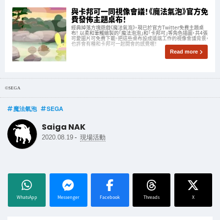
與卡邦可一同視像會議！《魔法氣泡》官方免
費發佈主題桌布！
經典掉落方塊遊戲《魔法氣泡》，現已於官方Twitter免費主題桌
布！ 以柔和筆觸繪製的「魔法泡泡」和「卡邦可」等角色插圖，共4張
可愛圖片可免費下載。把這些桌布設成遠端工作的視像會議背景，
也許會有種和卡邦可一起開會的感覺喔！
Read more
©SEGA
魔法氣泡
SEGA
Saiga NAK
-
2020.08.19
現場活動
WhatsApp
Messenger
Facebook
Threads
X