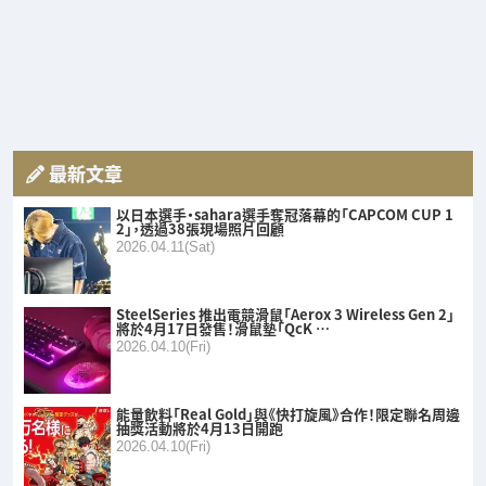
最新文章
以日本選手・sahara選手奪冠落幕的「CAPCOM CUP 1
2」，透過38張現場照片回顧
2026.04.11(Sat)
SteelSeries 推出電競滑鼠「Aerox 3 Wireless Gen 2」
將於4月17日發售！滑鼠墊「QcK …
2026.04.10(Fri)
能量飲料「Real Gold」與《快打旋風》合作！限定聯名周邊
抽獎活動將於4月13日開跑
2026.04.10(Fri)