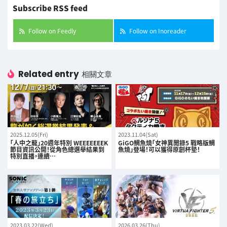
Subscribe RSS feed
Follow on Feedly
Follow on Inoreader
Related entry
相關文章
2025.12.05(Fri)
2023.11.04(Sat)
「人中之龍」20週年特別 WEEEEEEEK
GiGO鯛魚燒「女神異聞錄5 戰略版鯛
節目資訊公開！從角色總選舉結果到
魚燒」登場！可以獲得原創杯墊！
特別直播，連續…
2023.03.22(Wed)
2026.03.26(Thu)