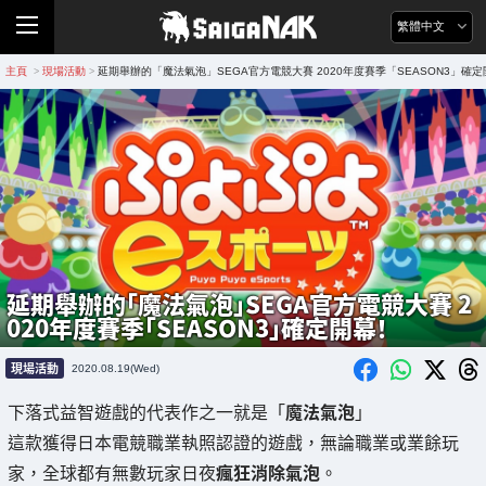
繁體中文
主頁
現場活動
延期舉辦的「魔法氣泡」SEGA官方電競大賽 2020年度賽季「SEASON3」確
>
>
延期舉辦的「魔法氣泡」SEGA官方電競大賽 2
020年度賽季「SEASON3」確定開幕！
現場活動
2020.08.19(Wed)
下落式益智遊戲的代表作之一就是「
魔法氣泡
」
這款獲得日本電競職業執照認證的遊戲，無論職業或業餘玩
家，全球都有無數玩家日夜
瘋狂消除氣泡
。