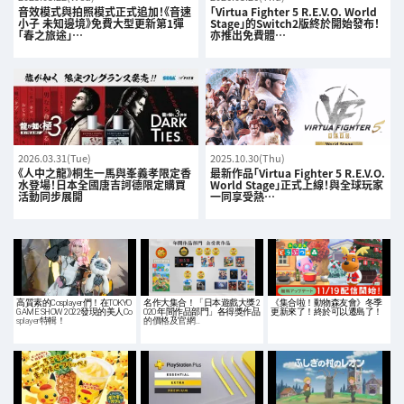
音效模式與拍照模式正式追加！《音速
「Virtua Fighter 5 R.E.V.O. World
小子 未知邊境》免費大型更新第1彈
Stage」的Switch2版終於開始發布！
「春之旅途」…
亦推出免費體…
2026.03.31(Tue)
2025.10.30(Thu)
《人中之龍》桐生一馬與峯義孝限定香
最新作品「Virtua Fighter 5 R.E.V.O.
水登場！日本全國唐吉訶德限定購買
World Stage」正式上線！與全球玩家
活動同步展開
一同享受熱…
高質素的Cosplayer們！在TOKYO
名作大集合！「日本遊戲大獎 2
《集合啦！動物森友會》冬季
GAME SHOW 2022發現的美人Co
020 年間作品部門」各得獎作品
更新來了！終於可以遷島了！
splayer特輯！
的價格及官網…