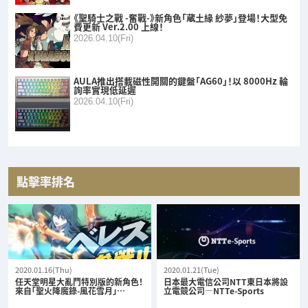
《聖騎士之戰 -奮戰-》新角色「蔵土緣 紗夢」登場！大型免
費更新 Ver.2.00 上線！
2026.04.10(Fri)
AULA推出搭載磁性開關的鍵盤「AG60」！以 8000Hz 輪
詢率實現低延遲
2026.04.10(Fri)
點擊率排名
2020.01.16(Thu)
2020.01.21(Tue)
任天堂明星大亂鬥特別版的新角色！
日本最大電信公司NTT東日本將設
來自「聖火降魔錄-風花雪月」…
立電競公司—NTTe-Sports