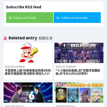
Subscribe RSS feed
Follow on Feedly
Follow on Inoreader
Related entry
相關文章
2023.05.10(Wed)
2019.10.30(Wed)
今夏即將上線！科樂美推出時隔9年的
「十三機兵防衛圈」的「完整序章體驗
最新手機遊戲《實況野球 榮冠九人》！
版」於今日10月30日發布！
2025.08.28(Thu)
2024.05.09(Thu)