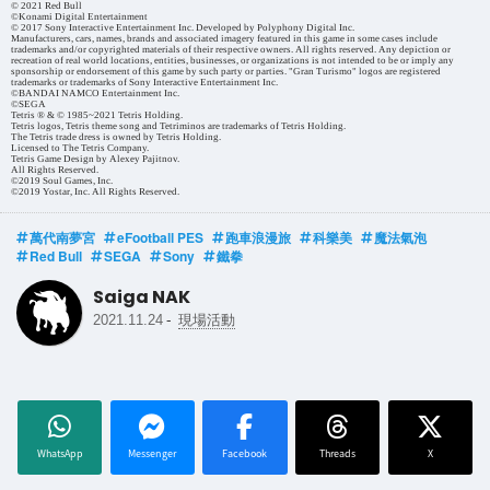
© 2021 Red Bull
©Konami Digital Entertainment
© 2017 Sony Interactive Entertainment Inc. Developed by Polyphony Digital Inc.
Manufacturers, cars, names, brands and associated imagery featured in this game in some cases include
trademarks and/or copyrighted materials of their respective owners. All rights reserved. Any depiction or
recreation of real world locations, entities, businesses, or organizations is not intended to be or imply any
sponsorship or endorsement of this game by such party or parties. "Gran Turismo" logos are registered
trademarks or trademarks of Sony Interactive Entertainment Inc.
©BANDAI NAMCO Entertainment Inc.
©SEGA
Tetris ® & © 1985~2021 Tetris Holding.
Tetris logos, Tetris theme song and Tetriminos are trademarks of Tetris Holding.
The Tetris trade dress is owned by Tetris Holding.
Licensed to The Tetris Company.
Tetris Game Design by Alexey Pajitnov.
All Rights Reserved.
©2019 Soul Games, Inc.
©2019 Yostar, Inc. All Rights Reserved.
萬代南夢宮
eFootball PES
跑車浪漫旅
科樂美
魔法氣泡
Red Bull
SEGA
Sony
鐵拳
Saiga NAK
-
2021.11.24
現場活動
WhatsApp
Messenger
Facebook
Threads
X