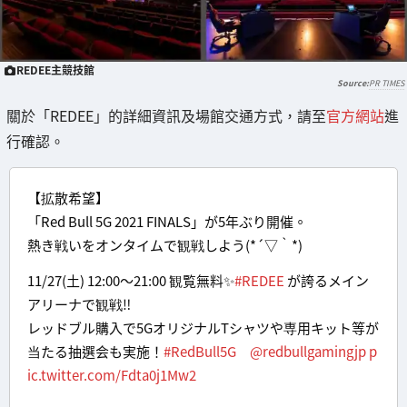
REDEE主競技館
PR TIMES
關於「REDEE」的詳細資訊及場館交通方式，請至
官方網站
進
行確認。
【拡散希望】
「Red Bull 5G 2021 FINALS」が5年ぶり開催。
熱き戦いをオンタイムで観戦しよう(*´▽｀*)
11/27(土) 12:00～21:00 観覧無料✨
#REDEE
が誇るメイン
アリーナで観戦‼
レッドブル購入で5GオリジナルTシャツや専用キット等が
当たる抽選会も実施！
#RedBull5G
@redbullgamingjp
p
ic.twitter.com/Fdta0j1Mw2