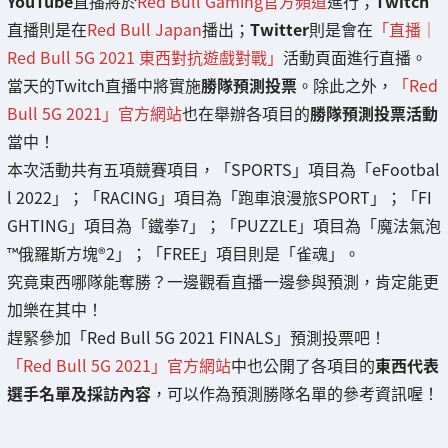
YouTube
直播將於
Red Bull Gaming官方頻道
進行；
Twitch
直播則是在
Red Bull Japan
播出；
Twitter
則是會在
「直播｜
Red Bull 5G 2021 東西對抗遊戲對戰」
活動頁面進行直播。
當天的Twitch直播中將實施
勝隊預測投票
。除此之外，
「Red
Bull 5G 2021」官方網站
也在舉辦各項目的
勝隊預測投票活動
當中！
本次活動共有五項競賽項目，「SPORTS」項目為「eFootbal
l 2022」；「RACING」項目為「跑車浪漫旅SPORT」；「FI
GHTING」項目為「鐵拳7」；「PUZZLE」項目為「魔法氣泡
™俄羅斯方塊®2」；「FREE」項目則是「雀魂」。
究竟東西哪隊能奪勝？一邊觀看直播一邊參與預測，肯定能更
加樂在其中！
趕緊參加「Red Bull 5G 2021 FINALS」預測投票吧！
「Red Bull 5G 2021」官方網站
中也公開了各項目的
東西代表
選手名單及採訪內容
，可以作為預測勝隊名單的參考資訊喔！