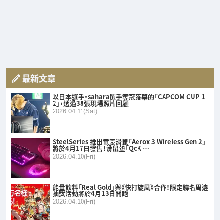
最新文章
以日本選手・sahara選手奪冠落幕的「CAPCOM CUP 1
2」，透過38張現場照片回顧
2026.04.11(Sat)
SteelSeries 推出電競滑鼠「Aerox 3 Wireless Gen 2」
將於4月17日發售！滑鼠墊「QcK …
2026.04.10(Fri)
能量飲料「Real Gold」與《快打旋風》合作！限定聯名周邊
抽獎活動將於4月13日開跑
2026.04.10(Fri)