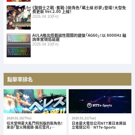
《聖騎士之戰 -奮戰-》新角色「蔵土緣 紗夢」登場！大型免
費更新 Ver.2.00 上線！
2026.04.10(Fri)
AULA推出搭載磁性開關的鍵盤「AG60」！以 8000Hz 輪
詢率實現低延遲
2026.04.10(Fri)
點擊率排名
2020.01.16(Thu)
2020.01.21(Tue)
任天堂明星大亂鬥特別版的新角色！
日本最大電信公司NTT東日本將設
來自「聖火降魔錄-風花雪月」…
立電競公司—NTTe-Sports