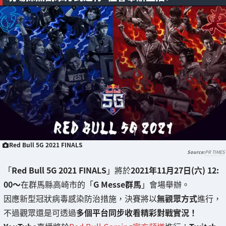
Red Bull 5G 2021 FINALS
PR TIMES
「
Red Bull 5G 2021 FINALS
」將於
2021年11月27日(六) 12:
00～
在群馬縣高崎市的「
G Messe群馬
」會場舉辦。
因應新型冠狀病毒感染防治措施，決賽將以
無觀眾方式
進行，
不過觀眾還是可透過
多個平台同步收看精彩對戰實況！