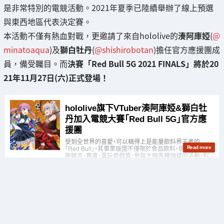
是非常特別的電競活動。2021年夏季已陸續舉辦了線上預選
與東西地區代表決定賽。
本活動不僅有熱血對戰，更邀請了來自hololive的
湊阿庫婭
(
@
minatoaqua
)及
獅白牡丹
(
@shishirobotan
)擔任官方應援團成
員，備受矚目。而
決賽「Red Bull 5G 2021 FINALS」將於20
21年11月27日(六)正式登場！