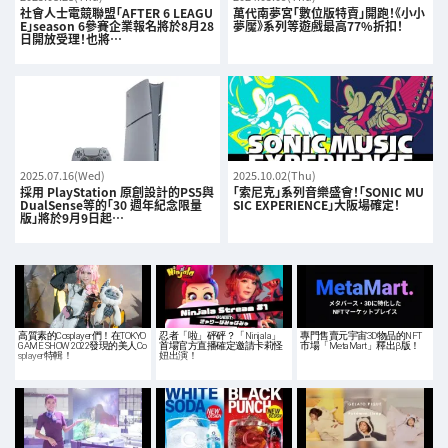
社會人士電競聯盟「AFTER 6 LEAGU
萬代南夢宮「數位版特賣」開跑！《小小
E」season 6參賽企業報名將於8月28
夢魘》系列等遊戲最高77%折扣！
日開放受理！也將…
2025.07.16(Wed)
2025.10.02(Thu)
採用 PlayStation 原創設計的PS5與
「索尼克」系列音樂盛會！「SONIC MU
DualSense等的「30 週年紀念限量
SIC EXPERIENCE」大阪場確定！
版」將於9月9日起…
高質素的Cosplayer們！在TOKYO
忍者「啦」砰砰？「Ninjala」
專門售賣元宇宙3D物品的NFT
GAME SHOW 2022發現的美人Co
首場官方直播確定邀請卡莉怪
市場「MetaMart」釋出β版！
splayer特輯！
妞出演！