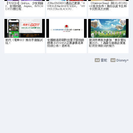
【TGS2024】Qiddiya、少女前線
ZONe ENERGY 2產品已更新「H
《Pokémon Sleep》與GELATO PIQ
2、全境封鎖、Aniplex、INTI CR
YPER ZONe WHITE SODA」「HY
UE首次合作！推出以皮卡丘和
EATES攤位報…
PER ZONe BLACK PU…
卡比獸為主的雜…
初代《電車GO》推出手遊版試
全國都道府縣對抗電子競技錦
新潟市將首次參加「東京電玩
玩！
標賽 2025 SHIGA正賽參賽名單
展2025」！為吸引遊戲企業進
陸續公佈！還將有…
駐而宣傳新潟的魅力
雷蛇
Disney+