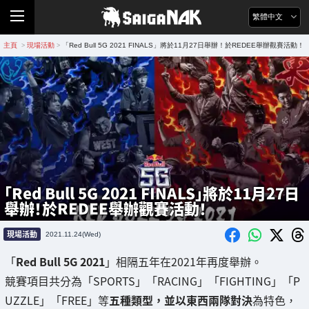
繁體中文
主頁
現場活動
「Red Bull 5G 2021 FINALS」將於11月27日舉辦！於REDEE舉辦觀賽活動！
>
>
「Red Bull 5G 2021 FINALS」將於11月27日
舉辦！於REDEE舉辦觀賽活動！
現場活動
2021.11.24(Wed)
「
Red Bull 5G 2021
」相隔五年在2021年再度舉辦。
競賽項目共分為「SPORTS」「RACING」「FIGHTING」「P
UZZLE」「FREE」等
五種類型，並以東西兩隊對決
為特色，