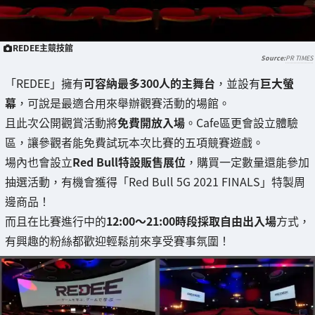
REDEE主競技館
PR TIMES
「REDEE」擁有
可容納最多300人的主舞台
，並設有
巨大螢
幕
，可說是最適合用來舉辦觀賽活動的場館。
且此次公開觀賞活動將
免費開放入場
。Cafe區更會設立體驗
區，讓參觀者能免費試玩本次比賽的五項競賽遊戲。
場內也會設立
Red Bull特設販售展位
，購買一定數量還能參加
抽選活動，有機會獲得「Red Bull 5G 2021 FINALS」特製周
邊商品！
而且在比賽進行中的
12:00～21:00時段採取自由出入場
方式，
有興趣的粉絲都歡迎輕鬆前來享受賽事氛圍！