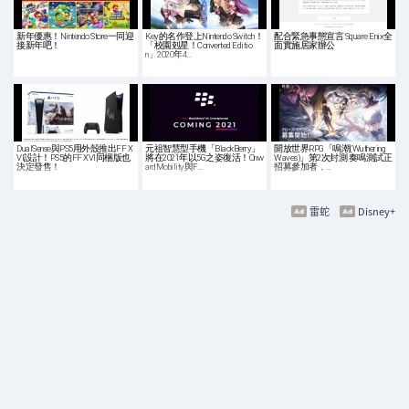
新年優惠！Nintendo Store一同迎
Key的名作登上Nintendo Switch！
配合緊急事態宣言 Square Enix全
接新年吧！
「校園剋星！Converted Editio
面實施居家辦公
n」2020年4…
DualSense與PS5用外殼推出FF X
元祖智慧型手機「BlackBerry」
開放世界RPG「鳴潮(Wuthering
VI設計！PS5的FF XVI同梱版也
將在2021年以5G之姿復活！Onw
Waves)」第2次封測 奏鳴測試正
決定發售！
ardMobility與F…
招募參加者，…
雷蛇
Disney+