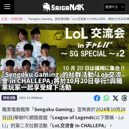
繁體中文
主頁
現場活動
「Sengoku Gaming」的社群活動「LoL交流會 in CHALLEPA」將於10
>
>
「Sengoku Gaming」的社群活動「LoL交流
會 in CHALLEPA」將於10月20日舉行！與職
業玩家一起享受線下活動
現場活動
2024.10.09(Wed)
職業電競戰隊「
Sengoku Gaming
」宣佈將於
2024年10月20
日(日)
舉辦PC網路遊戲「
League of Legends
(以下簡稱、Lo
L)」的第二次社群活動「
LoL交流會 in CHALLEPA
」。