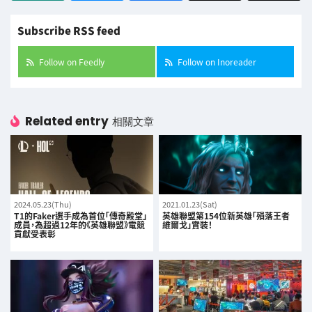
Subscribe RSS feed
Follow on Feedly
Follow on Inoreader
Related entry
相關文章
2024.05.23(Thu)
2021.01.23(Sat)
T1的Faker選手成為首位「傳奇殿堂」
英雄聯盟第154位新英雄「殞落王者
成員，為超過12年的《英雄聯盟》電競
維爾戈」實裝！
貢獻受表彰