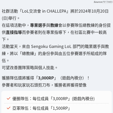
PR TIMES
社群活動「LoL交流會 in CHALLEPA」將於2024年10月20日
(日)舉行。
在這項活動中，
專業選手
與
教練
會以參賽隊伍總教練的身份提
供
直接指導
而參賽者則在專業指導下，在社區比賽中一較高
下。
活動當天，來自 Sengoku Gaming LoL 部門的職業選手與教
練，將以「總教練」的身份參與由五位參賽選手所組成的隊
伍。
可望改善團隊策略與個人技能。
獲勝隊伍還將獲得「
3,000RP
」（遊戲內積分）！
參賽者和玩家玩石頭剪刀布，獲勝者將獲得塑像
優勝隊伍：每位成員「3,000RP」(遊戲內積分)
亞軍隊伍：每位成員「1,500RP」