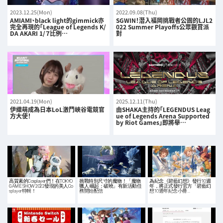
2023.12.25(Mon)
2022.09.08(Thu)
AMIAMI、black light的gimmick亦
SGWIN！潛入福岡挑戰者公園的LJL2
完全再現的「League of Legends K/
022 Summer Playoffs公眾觀賞派
DA AKARI 1/７比例…
對
2021.04.19(Mon)
2025.12.11(Thu)
伊織萌成為日本LoL激鬥峽谷電競官
由SHAKA主持的「LEGENDUS Leag
方大使！
ue of Legends Arena Supported
by Riot Games」即將舉…
高質素的Cosplayer們！在TOKYO
挑戰特別尺寸的魔物！「魔物
為紀念《碧藍幻想》發行10週
GAME SHOW 2022發現的美人Co
獵人 崛起：破曉」有新活動任
年，將正式發行官方「碧藍幻
splayer特輯！
務開始配信
想10週年紀念小冊…