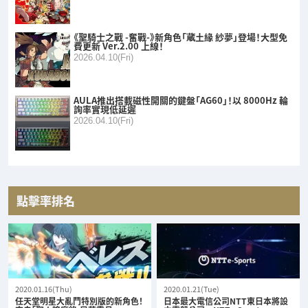
《聖騎士之戰 -奮戰-》新角色「蔵土緣 紗夢」登場！大型免
費更新 Ver.2.00 上線！
2026.04.10(Fri)
AULA推出搭載磁性開關的鍵盤「AG60」！以 8000Hz 輪
詢率實現低延遲
2026.04.10(Fri)
點擊率排名
2020.01.16(Thu)
2020.01.21(Tue)
任天堂明星大亂鬥特別版的新角色！
日本最大電信公司NTT東日本將設