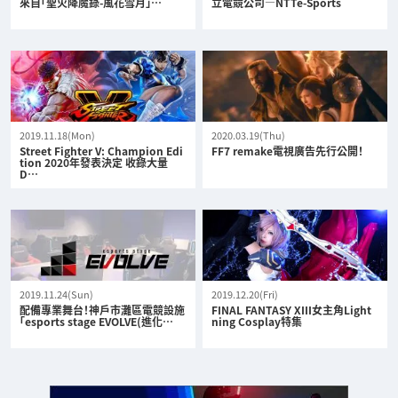
來自「聖火降魔錄-風花雪月」…
立電競公司—NTTe-Sports
2019.11.18(Mon)
2020.03.19(Thu)
Street Fighter V: Champion Edi
FF7 remake電視廣告先行公開！
tion 2020年發表決定 收錄大量
D…
2019.11.24(Sun)
2019.12.20(Fri)
配備專業舞台！神戶市灘區電競設施
FINAL FANTASY XIII女主角Light
「esports stage EVOLVE(進化…
ning Cosplay特集