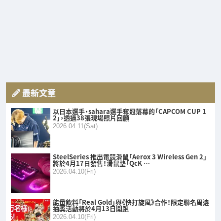
最新文章
以日本選手・sahara選手奪冠落幕的「CAPCOM CUP 1
2」，透過38張現場照片回顧
2026.04.11(Sat)
SteelSeries 推出電競滑鼠「Aerox 3 Wireless Gen 2」
將於4月17日發售！滑鼠墊「QcK …
2026.04.10(Fri)
能量飲料「Real Gold」與《快打旋風》合作！限定聯名周邊
抽獎活動將於4月13日開跑
2026.04.10(Fri)