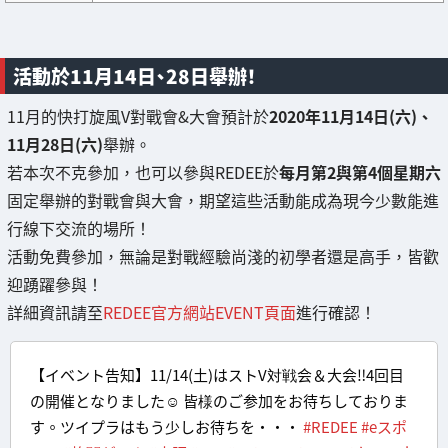
活動於11月14日、28日舉辦！
11月的快打旋風V對戰會&大會預計於
2020年11月14日(六)、
11月28日(六)
舉辦。
若本次不克參加，也可以參與REDEE於
每月第2與第4個星期六
固定舉辦的對戰會與大會，期望這些活動能成為現今少數能進
行線下交流的場所！
活動免費參加，無論是對戰經驗尚淺的初學者還是高手，皆歡
迎踴躍參與！
詳細資訊請至
REDEE官方網站EVENT頁面
進行確認！
【イベント告知】11/14(土)はストV対戦会＆大会‼4回目
の開催となりました☺ 皆様のご参加をお待ちしておりま
す。ツイプラはもう少しお待ちを・・・
#REDEE
#eスポ