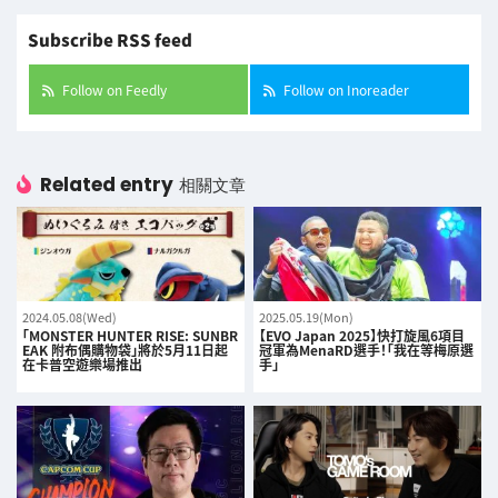
Subscribe RSS feed
Follow on Feedly
Follow on Inoreader
Related entry
相關文章
2024.05.08(Wed)
2025.05.19(Mon)
「MONSTER HUNTER RISE: SUNBR
【EVO Japan 2025】快打旋風6項目
EAK 附布偶購物袋」將於5月11日起
冠軍為MenaRD選手！「我在等梅原選
在卡普空遊樂場推出
手」