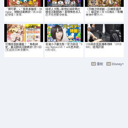
「寶可夢」×「客美多咖啡・OK
喵星人大戰 × 新世紀福音戰士
《天穗之咲稻姬～日糠巡靈譚
Agean」聯動活動將於 7 月 24 日
聯名活動開跑！新增角色令人
～》確定於 2 月 5 日推出！有機
起登場！呆呆…
忍不住想要全收集…
會抽中壓力 IH…
可獲得原創書籤！「角卷綿
音速小子慶生祭！官方節目「S
USB高音質直播專用咪 「EPOS
芽」書店聯名活動將於1月12日
onic Station LIVE！ with 悠木碧」
B20」使用評測
(五)起在日本全國58…
6月24日(…
雷蛇
Disney+