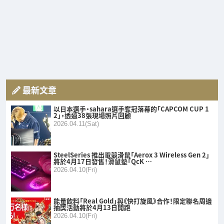
最新文章
以日本選手・sahara選手奪冠落幕的「CAPCOM CUP 1
2」，透過38張現場照片回顧
2026.04.11(Sat)
SteelSeries 推出電競滑鼠「Aerox 3 Wireless Gen 2」
將於4月17日發售！滑鼠墊「QcK …
2026.04.10(Fri)
能量飲料「Real Gold」與《快打旋風》合作！限定聯名周邊
抽獎活動將於4月13日開跑
2026.04.10(Fri)