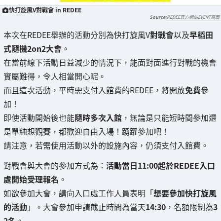
快打旋風V對戰會 in REDEE
REDEE官方網站EVENT頁面
本次在REDEE舉辦的活動分別為快打旋風V
對戰會
以及
早稻田
式隨機2on2大會
。
在當前線下活動日益減少的情況下，能面對面進行對戰的機會
實屬難得，令人相當開心呢。
而且這次活動，平時需支付入館費的REDEE，將開放
免費
參
加！
即使活動開始後也能
隨時多次入館
，無論是只能短時間參加還
是單純想觀賽，都歡迎自由入場！踴躍參加吧！
請注意，若需使用活動以外的設施內容，仍須支付入館費。
對戰會與大會的參加方式為：
活動當日11:00起於REDEE入口
處開始受理報名
。
如欲參加大會，請向入口處工作人員表明「
想要參加快打旋風
的活動
」。大會參加申請截止時間為當天
14:30
，名額限制為
3
2名
。