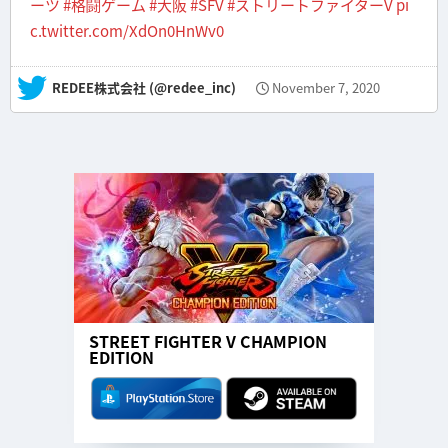
ーツ
#格闘ゲーム
#大阪
#SFV
#ストリートファイターV
pi
c.twitter.com/XdOn0HnWv0
— REDEE株式会社 (@redee_inc)
November 7, 2020
STREET FIGHTER V CHAMPION
EDITION