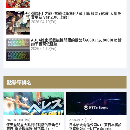
《聖騎士之戰 -奮戰-》新角色「蔵土緣 紗夢」登場！大型免
費更新 Ver.2.00 上線！
2026.04.10(Fri)
AULA推出搭載磁性開關的鍵盤「AG60」！以 8000Hz 輪
詢率實現低延遲
2026.04.10(Fri)
點擊率排名
2020.01.16(Thu)
2020.01.21(Tue)
任天堂明星大亂鬥特別版的新角色！
日本最大電信公司NTT東日本將設
來自「聖火降魔錄-風花雪月」…
立電競公司—NTTe-Sports