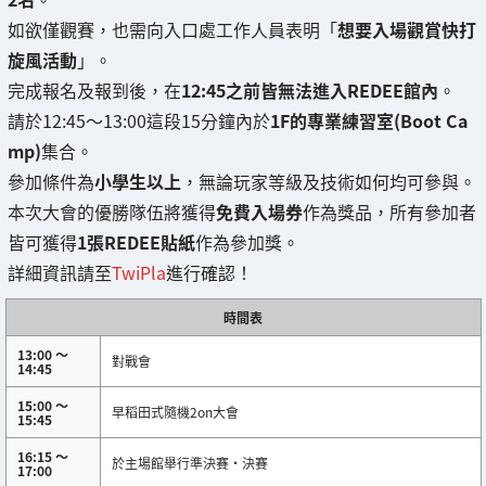
如欲僅觀賽，也需向入口處工作人員表明「
想要入場觀賞快打
旋風活動
」。
完成報名及報到後，在
12:45之前皆無法進入REDEE館內
。
請於12:45～13:00這段15分鐘內於
1F的專業練習室(Boot Ca
mp)
集合。
參加條件為
小學生以上
，無論玩家等級及技術如何均可參與。
本次大會的優勝隊伍將獲得
免費入場券
作為獎品，所有參加者
皆可獲得
1張REDEE貼紙
作為參加獎。
詳細資訊請至
TwiPla
進行確認！
時間表
13:00 ～
對戰會
14:45
15:00 ～
早稻田式隨機2on大會
15:45
16:15 ～
於主場館舉行準決賽・決賽
17:00