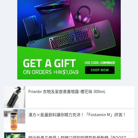
Frienbr 衣物及家居香薰噴霧-櫻花味 300mL
漢方×能量飲料讓你精力充沛！「Fostamin M」評測！
明治新產品登場！超硬口感的咀嚼型能量軟糖「BOOST