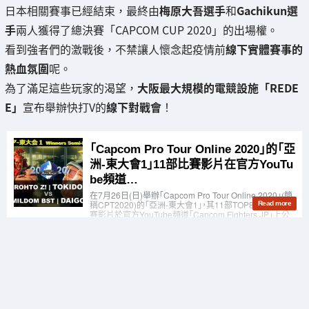
日本相關賽事已經結束，最終由
梅原大吾選手
和
Gachikun選
手
兩人獲得了總決賽「CAPCOM CUP 2020」的出場權。
看到強者們的激戰後，不禁讓人懷念起疫情前
線下實體賽事的
熱血氛圍
呢。
為了滿足這些玩家的渴望，
大阪最大規模的電競設施「REDE
E」
宣布舉辦快打V的
線下對戰會
！