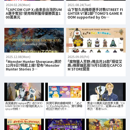
2024.02.26(Mon)
2021.08.24(Tue)
「CAPCOM CUP X」由來自台灣的UM
山下智久向梅原選手討教STREET FI
A選手奪冠！使用蛛俐獲得優勝獎金1
GHTER V！第2部「TOMO’S GAME R
00萬美元
OOM supported by On…
2025.12.08(Mon)
2025.09.05(Fri)
「Monster Hunter Showcase」將於
「魔物獵人荒野」推出共16款「隨從艾
12月9日7時起上線！發布「Monster
路」橡膠鑰匙圈！9月5日起在CAPCO
Hunter Stories 3…
M STORE開賣
高質素的Cosplayer們！在TOKYO
與寶可夢的療癒時間！「めぐ
獎金100萬美元的世界大賽「CA
GAME SHOW 2022發現的美人Co
りズム(MegRhythm)」寶可夢睡
PCOM CUP 12」冠軍sahara選手
splayer特輯！
眠設計將於5月31…
專訪「看著Gachi…