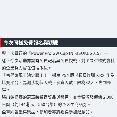
今次同樣免費報名與觀戰
與上次舉行的「Power Pro GW Cup IN KISUKE 2019」一
樣，今次活動亦設有免費報名與免費觀戰，對キスケ株式會社
的企業努力實在值得敬佩。
「初代爆風王決定戰！！」採用 PS4 版《超級炸彈人R》作為
比賽平台，為淘汰制個人戰，參賽人數上限為32人，先到先
得。
勝出錦標賽的冠軍將獲得獎品與獎盃，並會獲頒發價值 2,000
日圓（約144港元／560台幣）的キスケ商品券。
亞軍則會獲得獎品，參加者亦將獲得參加紀念品。