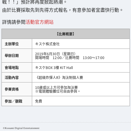
戰！！」預計將再度掀起熱潮。
由於比賽採取先到先得方式報名，有意參加者宜盡快行動。
詳情請參閱
活動官方網站
【比賽概要】
主辦單位
キスケ株式會社
2019年6月30日（星期日）
舉辦日期
開場時間 12:00／比賽時間 13:00～17:00
會場地點
キスケBOX 3樓 KIT Hall
活動內容
《超級炸彈人R》淘汰制個人賽
10歲或以上方可參加淘汰賽
參賽資格
※電競體驗攤位可自由參與。
參加／觀戰
免費
©Konami Digital Entertainment