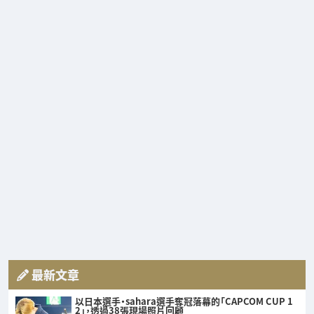
最新文章
以日本選手・sahara選手奪冠落幕的「CAPCOM CUP 1
2」，透過38張現場照片回顧