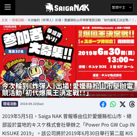
繁體中文
主頁
現場活動
今次輪到《炸彈人》出場！愛媛縣松山市舉辦電競活動「初代爆風王決定戰！！
>
>
今次輪到《炸彈人》出場！愛媛縣松山市舉辦電
競活動「初代爆風王決定戰！！」
現場活動
2019.06.22(Sat)
2019年5月5日，Saiga NAK 曾報導由位於愛媛縣松山市、總
部設於當地的キスケ株式會社舉辦之「Power Pro GW Cup IN
KISUKE 2019」。該公司將於2019年6月30日舉行第二屆 KIS