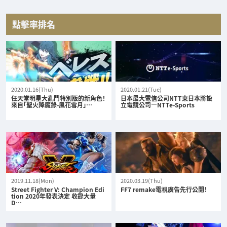
點擊率排名
2020.01.16(Thu)
2020.01.21(Tue)
任天堂明星大亂鬥特別版的新角色！
日本最大電信公司NTT東日本將設
來自「聖火降魔錄-風花雪月」…
立電競公司—NTTe-Sports
2019.11.18(Mon)
2020.03.19(Thu)
Street Fighter V: Champion Edi
FF7 remake電視廣告先行公開！
tion 2020年發表決定 收錄大量
D…