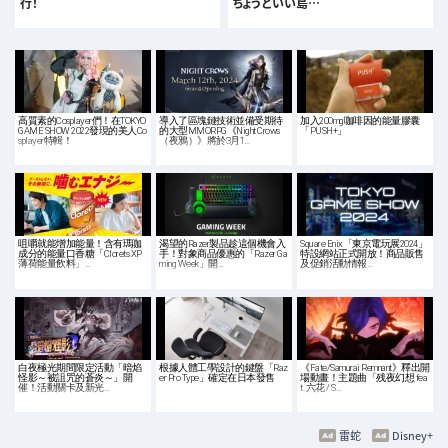
行！
ちょうどいい島…
高質素的Cosplayer們！在TOKYO
導入了區塊鏈技術並備受期待
加入200mg咖啡因的能量膠囊
GAME SHOW 2022發現的美人Co
的大型MMORPG《Night Crows
「PUSH+」
splayer特輯！
（夜鴉）》將於3月1…
咀嚼就能增加能量！含有瑪咖
渴望的Razer製品趁這個機會入
Square Enix「東京電玩展2024」
成分的能量口香糖「Clorets XP
手！對象商品優惠的「Razer Ga
特設網站正式開放！商品販售
薄荷能量飲料」…
ming Week」開…
及促銷活動情報…
白夜極光期間限定活動「暗焰
根據人體工學設計的鍵盤「Raz
《Fate/Samurai Remnant》釋出開
怪影～被詛咒的蒼炎～」開
er Pro Type」確定在日本發售
場動畫！主題曲「残夜幻想 fea
催！活動關卡及新光…
t. 六花 / S…
雷蛇
Disney+