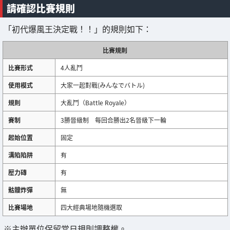
請確認比賽規則
「初代爆風王決定戰！！」的規則如下：
比賽規則
比賽形式
4人亂鬥
使用模式
大家一起對戰(みんなでバトル)
規則
大亂鬥（Battle Royale）
賽制
3勝晉級制 每回合勝出2名晉級下一輪
起始位置
固定
溝陷陷阱
有
壓力磚
有
骷髏炸彈
無
比賽場地
四大經典場地隨機選取
※主辦單位保留當日規則調整權。