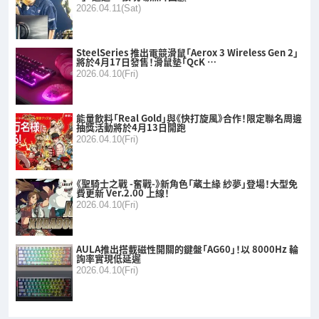
2026.04.11(Sat)
SteelSeries 推出電競滑鼠「Aerox 3 Wireless Gen 2」
將於4月17日發售！滑鼠墊「QcK …
2026.04.10(Fri)
能量飲料「Real Gold」與《快打旋風》合作！限定聯名周邊
抽獎活動將於4月13日開跑
2026.04.10(Fri)
《聖騎士之戰 -奮戰-》新角色「蔵土緣 紗夢」登場！大型免
費更新 Ver.2.00 上線！
2026.04.10(Fri)
AULA推出搭載磁性開關的鍵盤「AG60」！以 8000Hz 輪
詢率實現低延遲
2026.04.10(Fri)