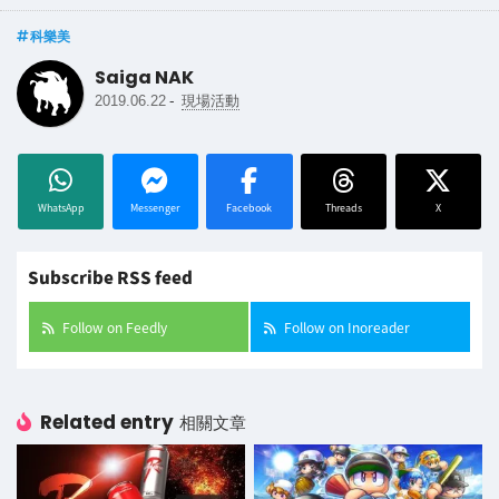
科樂美
Saiga NAK
-
2019.06.22
現場活動
WhatsApp
Messenger
Facebook
Threads
X
Subscribe RSS feed
Follow on Feedly
Follow on Inoreader
Related entry
相關文章