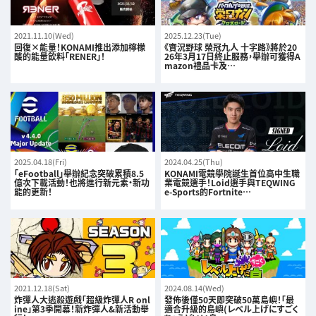
2021.11.10(Wed)
2025.12.23(Tue)
回復×能量！KONAMI推出添加檸檬
《實況野球 榮冠九人 十字路》將於20
酸的能量飲料「RENER」！
26年3月17日終止服務，舉辦可獲得A
mazon禮品卡及…
2025.04.18(Fri)
2024.04.25(Thu)
「eFootball」舉辦紀念突破累積8.5
KONAMI電競學院誕生首位高中生職
億次下載活動！也將進行新元素・新功
業電競選手！Loid選手與TEQWING
能的更新！
e-Sports的Fortnite…
2021.12.18(Sat)
2024.08.14(Wed)
炸彈人大逃殺遊戲「超級炸彈人R onl
發佈後僅50天即突破50萬島嶼！「最
ine」第3季開幕！新炸彈人&新活動舉
適合升級的島嶼(レベル上げにすごく