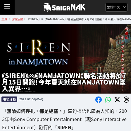
繁體中文
主頁
現場活動
《SIREN》×《NAMJATOWN》聯名活動將於7月15日開跑！今年夏天就在NAM
>
>
《SIREN》×《NAMJATOWN》聯名活動將於7
月15日開跑！今年夏天就在NAMJATOWN墜
入異界⋯。
現場活動
2022.07.06(Wed)
「
無論如何掙扎，都是絕望。
」這句標語也廣為人知的、200
3年由Sony Computer Entertainment（現Sony Interactive
Entertainment）發行的「
SIREN
」