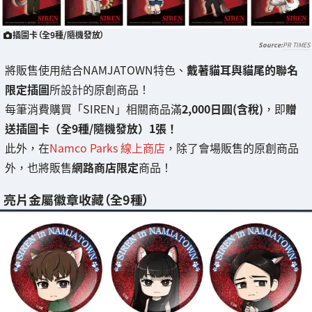
插圖卡（全9種/隨機發放）
PR TIMES
將販售使用結合NAMJATOWN特色、
戴著貓耳與貓尾的聯名
限定插圖
所設計的原創商品！
每筆消費購買「SIREN」相關商品滿
2,000日圓(含稅)
，即
贈
送插圖卡（全9種/隨機發放）1張！
此外，在
Namco Parks 線上商店
，除了會場販售的原創商品
外，也將販售
網路商店限定
商品！
亮片金屬徽章收藏（全9種）