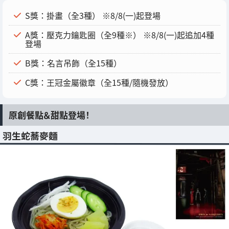
S獎：掛畫（全3種） ※8/8(一)起登場
A獎：壓克力鑰匙圈（全9種※） ※8/8(一)起追加4種
登場
B獎：名言吊飾（全15種）
C獎：王冠金屬徽章（全15種/隨機發放）
原創餐點＆甜點登場！
羽生蛇蕎麥麵