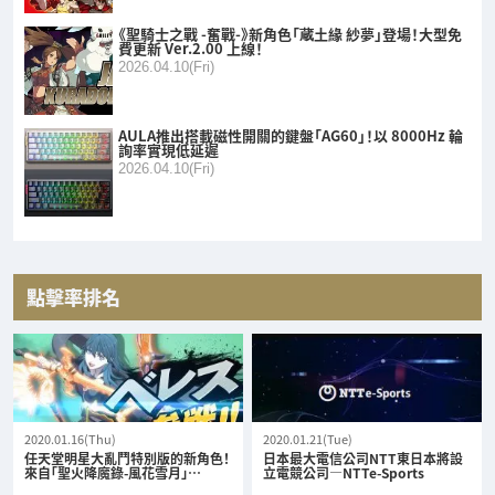
《聖騎士之戰 -奮戰-》新角色「蔵土緣 紗夢」登場！大型免
費更新 Ver.2.00 上線！
2026.04.10(Fri)
AULA推出搭載磁性開關的鍵盤「AG60」！以 8000Hz 輪
詢率實現低延遲
2026.04.10(Fri)
點擊率排名
2020.01.16(Thu)
2020.01.21(Tue)
任天堂明星大亂鬥特別版的新角色！
日本最大電信公司NTT東日本將設
來自「聖火降魔錄-風花雪月」…
立電競公司—NTTe-Sports