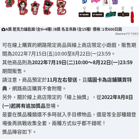
A獎 壓克力鑰匙圈（全9+4種）/B獎 名言吊飾（全15種） 價格：1次600日圓
PR TIMES
可在線上購買的網路限定商品與線上商店限定小遊戲，販售期
間為2022年7月15日(五)10:00至8月22日(一)23:59。
其他商品則為
2022年7月19日(二)10:00～8月22日(一)23:59
期間販售。
請注意，商品預定於
11月左右發送
，且
插圖卡為店鋪購買特
典
，網路商店購買不會附贈。
另外，關於線上商店限定的「線上抽獎」，從
2022年8月8日
(一)起將有追加獎品
登場。
是要在獎品種類還不多時就入手目標物品，還是等全部種類登
場後再挑戰收集全套，兩種方式似乎都不錯呢！
獎品陣容如下。