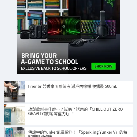
Frienbr 芳香桌面除菌液 瀨戶內檸檬 便攜裝 500mL
放鬆飲料是什麼…？試喝了話題的「CHILL OUT ZERO
GRAVITY(放鬆 零重力)」！
傳說中的Yunker能量飲料！「Sparkling Yunker V」的特
點鮮明到破錶