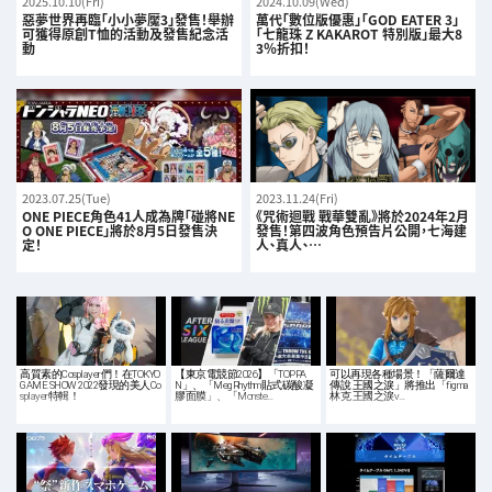
2025.10.10(Fri)
2024.10.09(Wed)
惡夢世界再臨「小小夢魘3」發售！舉辦
萬代「數位版優惠」「GOD EATER 3」
可獲得原創T恤的活動及發售紀念活
「七龍珠 Z KAKAROT 特別版」最大8
動
3％折扣！
2023.07.25(Tue)
2023.11.24(Fri)
ONE PIECE角色41人成為牌「碰將NE
《咒術迴戰 戰華雙亂》將於2024年2月
O ONE PIECE」將於8月5日發售決
發售！第四波角色預告片公開，七海建
定！
人、真人、…
高質素的Cosplayer們！在TOKYO
【東京電競節2026】「TOPPA
可以再現各種場景！「薩爾達
GAME SHOW 2022發現的美人Co
N」、「MegRhythm貼式碳酸凝
傳說 王國之淚」將推出「figma
splayer特輯！
膠面膜」、「Monste…
林克 王國之淚v…