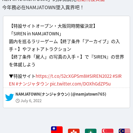
今年務必在NAMJATOWN墜入異界吧！
【特設サイトオープン・大阪同時開催決定】
「SIREN in NAMJATOWN」
園内を巡るラリーゲーム【終了条件「アーカイブ」の入
手。】やフォトアトラクション
【終了条件「屍人」の写真の入手。】で『SIREN』の世界
を体感しよう
▼特設サイト
https://t.co/52cXGPSm8I
#SIREN2022
#SIR
EN
#ナンジャタウン
pic.twitter.com/DOXhGdZP5u
— NAMJATOWN(ナンジャタウン) (@namjatown765)
July 6, 2022