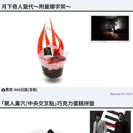
月下奇人聖代～附曼娜字架～
費用：980日圓(含稅)
PR TIMES
「屍人巢穴/中央交叉點」巧克力蛋糕拼盤