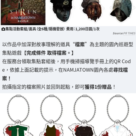
集點活動套組/面具（全6種/隨機發放） 費用：1,200日圓/1次
PR TIMES
以作品中加深對故事理解的道具“
檔案
”為主題的園內巡遊型
集點遊戲
【完成條件 取得檔案。】
在服務台領取集點套組後，用手機掃描導覽手冊上的QR Cod
e，依據上面記載的提示，在NAMJATOWN園內各處
尋找檔
案！
拍攝指定的檔案照片並回到起點，即可
獲得1份贈品
！