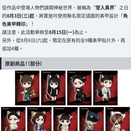
從作品中登場人物們誤闖神秘世界、被稱為“
墜入異界
”之日
的
8月3日(三)起
，將實施可使用聯名限定插圖的美甲設計「
角
色美甲轉印
」！
請注意，此活動舉辦至
8月15日(一)
為止。
另外，從8月6日(六)起，預定在原有的全9種美甲貼片外，再
追加4種。
原創商品！（部分）