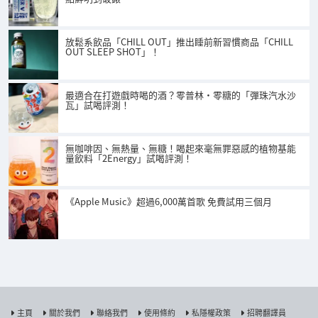
放鬆系飲品「CHILL OUT」推出睡前新習慣商品「CHILL
OUT SLEEP SHOT」！
最適合在打遊戲時喝的酒？零普林・零糖的「彈珠汽水沙
瓦」試喝評測！
無咖啡因、無熱量、無糖！喝起來毫無罪惡感的植物基能
量飲料「2Energy」試喝評測！
《Apple Music》超過6,000萬首歌 免費試用三個月
主頁
關於我們
聯絡我們
使用條約
私隱權政策
招聘翻譯員