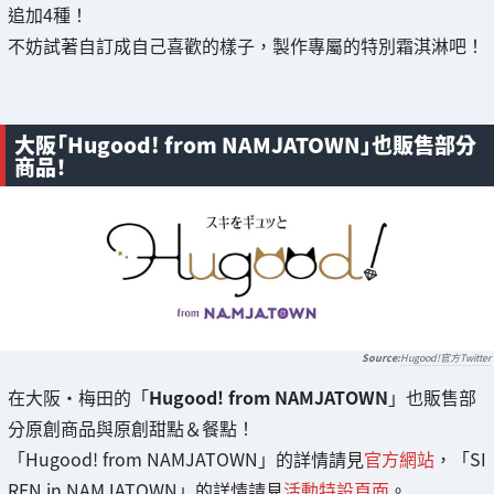
追加4種！
不妨試著自訂成自己喜歡的樣子，製作專屬的特別霜淇淋吧！
大阪「Hugood! from NAMJATOWN」也販售部分
商品！
Hugood!官方Twitter
在大阪・梅田的「
Hugood! from NAMJATOWN
」也販售部
分原創商品與原創甜點＆餐點！
「Hugood! from NAMJATOWN」的詳情請見
官方網站
，「SI
REN in NAMJATOWN」的詳情請見
活動特設頁面
。