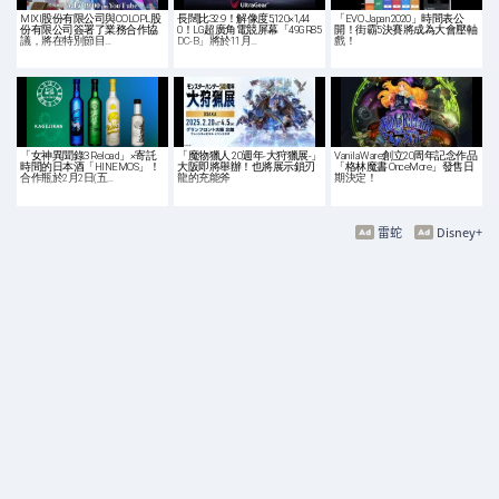
MIXI股份有限公司與COLOPL股
長闊比32:9！解像度5,120×1,44
「EVO Japan 2020」時間表公
份有限公司簽署了業務合作協
0！LG超廣角電競屏幕「49GR85
開！街霸5決賽將成為大會壓軸
議，將在特別節目…
DC-B」將於11月…
戲！
「女神異聞錄3 Reload」×寄託
「魔物獵人 20週年-大狩獵展-」
VanilaWare創立20周年記念作品
時間的日本酒「HINEMOS」！
大阪即將舉辦！也將展示鎖刃
「格林魔書 OnceMore」發售日
合作瓶於2月2日(五…
龍的充能斧
期決定！
雷蛇
Disney+