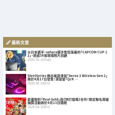
最新文章
以日本選手・sahara選手奪冠落幕的「CAPCOM CUP 1
2」，透過38張現場照片回顧
2026.04.11(Sat)
SteelSeries 推出電競滑鼠「Aerox 3 Wireless Gen 2」
將於4月17日發售！滑鼠墊「QcK …
2026.04.10(Fri)
能量飲料「Real Gold」與《快打旋風》合作！限定聯名周邊
抽獎活動將於4月13日開跑
2026.04.10(Fri)