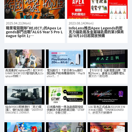
2025.04.21(Mon)
2023.08.14(Mon)
職業電競戰隊「REJECT」的Apex Le
InfoLens推出Apex Legends的壓
gends部門出戰「ALGS Year 5 Pro L
克力鑰匙圈及金屬鑰匙圈的第3彈商
eague Split 1」…
品！8月10日起開放預購
高質素的Cosplayer們！在TOKYO
電玩銀行！？於日本Sony銀行
【TGS2025】玩家最愛品牌「雷
GAME SHOW 2022發現的美人Co
開設帳戶就有機會得到「PlaySt
蛇(Razer)」參展台北國際電玩
splayer特輯！
ation 5」！
展2025！前往尋…
仙台PARCO即將舉行「死亡擱
日本國內唯一專為遊戲開發提
LGG 宣布正式成為 SQUARE ENI
淺2」發行紀念活動「DEATH ST
供解決方案的商業活動「GTMF
X Web3 項目「SYMBIOGENESI
RANDING 2 JAPAN P…
2024」全貌公開，…
S」的官方行銷夥伴