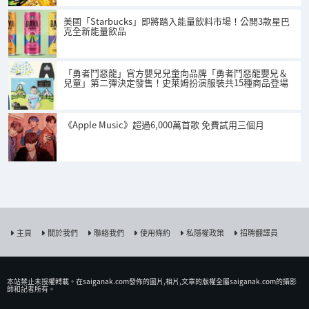
美國「Starbucks」即將踏入能量飲料市場！公開3款星巴
克全新能量飲品
「勇者鬥惡龍」官方嬰兒兒童向品牌「勇者鬥惡龍嬰兒＆
兒童」第二彈決定發售！史萊姆扮演服裝共15種商品登場
《Apple Music》超過6,000萬首歌 免費試用三個月
主頁
關於我們
聯絡我們
使用條約
私隱權政策
招聘翻譯員
本站禁止未授權𨍭載。在saiganak.com發佈的圖片,相片,文章的版權全屬saiganak.com的攝影
師和記者所有。