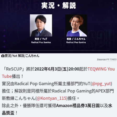
實況/Yut 解說/こんちゃん
PR TIMES
「ReSCUP」將於
2022年6月3日(五)20:00
起於
TEQWING You
Tube
播出！
實況由Radical Pop Gaming所屬主播部門的YuT(
@rpg_yut
)
擔任；解說則是同樣所屬於Radical Pop Gaming的APEX部門
新教練こんちゃん(
@Kontyan_115
)擔任。
除此之外，優勝隊伍還可獲得
Amazon禮品券3萬日圓
以及
水
晶獎盃
！