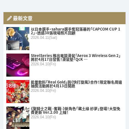
最新文章
以日本選手・sahara選手奪冠落幕的「CAPCOM CUP 1
2」，透過38張現場照片回顧
2026.04.11(Sat)
SteelSeries 推出電競滑鼠「Aerox 3 Wireless Gen 2」
將於4月17日發售！滑鼠墊「QcK …
2026.04.10(Fri)
能量飲料「Real Gold」與《快打旋風》合作！限定聯名周邊
抽獎活動將於4月13日開跑
2026.04.10(Fri)
《聖騎士之戰 -奮戰-》新角色「蔵土緣 紗夢」登場！大型免
費更新 Ver.2.00 上線！
2026.04.10(Fri)