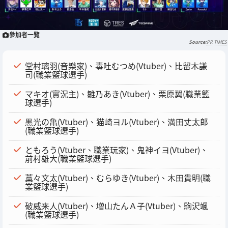
參加者一覽
PR TIMES
堂村璃羽(音樂家)、毒吐むつめ(Vtuber)、比留木謙
司(職業籃球選手)
マキオ(實況主)、雛乃あき(Vtuber)、栗原翼(職業籃
球選手)
黒光の亀(Vtuber)、猫崎ヨル(Vtuber)、満田丈太郎
(職業籃球選手)
ともろう(Vtuber、職業玩家)、鬼神イヨ(Vtuber)、
前村雄大(職業籃球選手)
藁々文太(Vtuber)、むらゆき(Vtuber)、木田貴明(職
業籃球選手)
破威来人(Vtuber)、増山たんＡ子(Vtuber)、駒沢颯
(職業籃球選手)