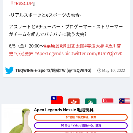
『
#ReSCUP
』
-リアルスポーツとeスポーツの融合-
アスリートとVチューバー・プロゲーマー・ストリーマー
がチームを組んでバチバチに戦う大会?
6/5（金）20:00〜
#栗原翼
#満田丈太郎
#寺澤大夢
#及川啓
史
#小池勇輝
#ApexLegends
pic.twitter.com/KUnYQjYzv0
— TEQWING e-Sports/略称TW (@TEQWING)
May 10, 2022
Apex Legends Nessie 毛絨玩具
前往「蝦皮購物」購買
前往「Yahoo!購物中心」購買