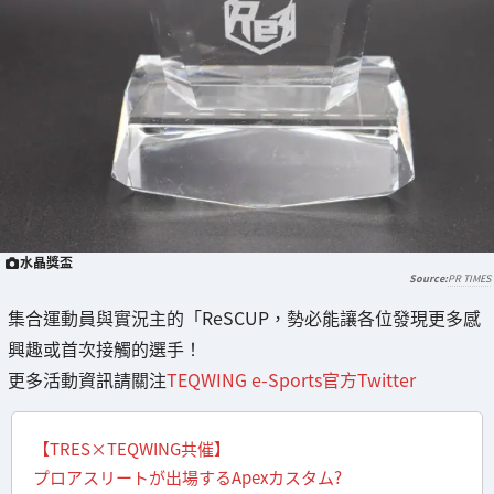
水晶獎盃
PR TIMES
集合運動員與實況主的「ReSCUP，勢必能讓各位發現更多感
興趣或首次接觸的選手！
更多活動資訊請關注
TEQWING e-Sports官方Twitter
【TRES×TEQWING共催】
プロアスリートが出場するApexカスタム?