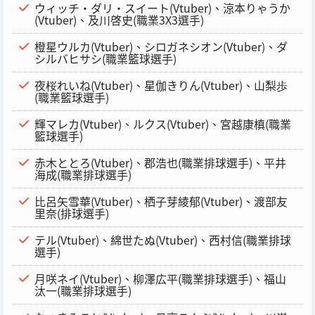
ウィッチ・ダリ・スイート(Vtuber)、涼本りゃうか
(Vtuber)、及川啓史(職業3X3選手)
橙星ウルカ(Vtuber)、シロガネシオン(Vtuber)、ダ
シルバヒサシ(職業籃球選手)
夜桜れいね(Vtuber)、星伽きりん(Vtuber)、山梨歩
(職業籃球選手)
輝マレカ(Vtuber)、ルクス(Vtuber)、宮越康槙(職業
籃球選手)
赤木ととろ(Vtuber)、郡浩也(職業排球選手)、平井
海成(職業排球選手)
比呂矢雪華(Vtuber)、栖子芽綾郁(Vtuber)、渡部友
里奈(排球選手)
テル(Vtuber)、綿世たぬ(Vtuber)、西村信(職業排球
選手)
月咲ネイ(Vtuber)、柳澤広平(職業排球選手)、福山
汰一(職業排球選手)