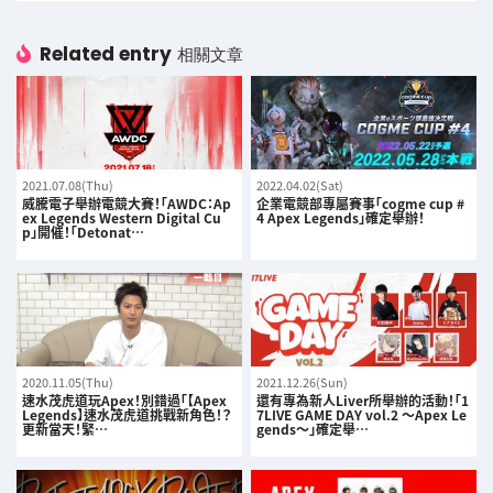
Related entry
相關文章
2021.07.08(Thu)
2022.04.02(Sat)
威騰電子舉辦電競大賽！「AWDC：Ap
企業電競部專屬賽事「cogme cup #
ex Legends Western Digital Cu
4 Apex Legends」確定舉辦！
p」開催！「Detonat…
2020.11.05(Thu)
2021.12.26(Sun)
速水茂虎道玩Apex！別錯過「【Apex
還有專為新人Liver所舉辦的活動！「1
Legends】速水茂虎道挑戰新角色！？
7LIVE GAME DAY vol.2 〜Apex Le
更新當天！緊…
gends〜」確定舉…