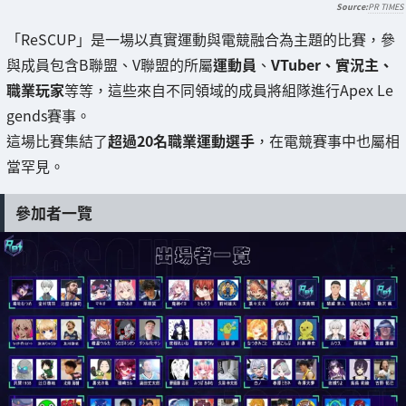
PR TIMES
「ReSCUP」是一場以真實運動與電競融合為主題的比賽，參
與成員包含B聯盟、V聯盟的所屬
運動員
、
VTuber、實況主、
職業玩家
等等，這些來自不同領域的成員將組隊進行Apex Le
gends賽事。
這場比賽集結了
超過20名職業運動選手
，在電競賽事中也屬相
當罕見。
參加者一覽