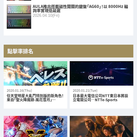
AULA推出搭載磁性開關的鍵盤「AG60」！以 8000Hz 輪
詢率實現低延遲
2026.04.10(Fri)
點擊率排名
2020.01.16(Thu)
2020.01.21(Tue)
任天堂明星大亂鬥特別版的新角色！
日本最大電信公司NTT東日本將設
來自「聖火降魔錄-風花雪月」…
立電競公司—NTTe-Sports