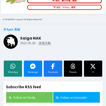
前往「樂天市場」購買
前往「friDay」購買
© TEQWING e-sports All Rights Reserved.
Apex 英雄
Saiga NAK
-
2022.05.26
現場活動
WhatsApp
Messenger
Facebook
Threads
X
Subscribe RSS feed
Follow on Feedly
Follow on Inoreader