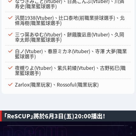
なつきみこと(Vtuber)、日高こんぶ(Vtuber)、川満
寿史(職業籃球選手)
汎間1938(Vtuber)、辻口泰地(前職業排球選手)、北
條海樹(職業籃球選手)
三つ葉あゆむ(Vtuber)、餅餓腹凪音(Vtuber)、久岡
幸太郎(職業籃球選手)
白ノ(Vtuber)、春原ミカネ(Vtuber)、寺澤 大夢(職業
籃球選手)
夜槻りよ(Vtuber)、紫呉莉綾(Vtuber)、古野拓巳(職
業籃球選手)
Zarlox(職業玩家)、Rossoful(職業玩家)
「ReSCUP」將於6月3日(五)20:00播出！