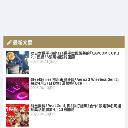
最新文章
以日本選手・sahara選手奪冠落幕的「CAPCOM CUP 1
2」，透過38張現場照片回顧
2026.04.11(Sat)
SteelSeries 推出電競滑鼠「Aerox 3 Wireless Gen 2」
將於4月17日發售！滑鼠墊「QcK …
2026.04.10(Fri)
能量飲料「Real Gold」與《快打旋風》合作！限定聯名周邊
抽獎活動將於4月13日開跑
2026.04.10(Fri)