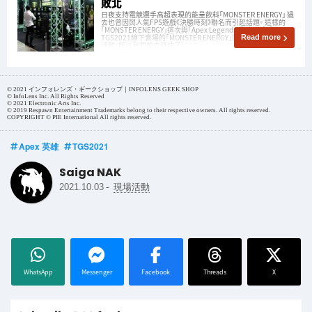
敗北
日夜支持電競選手高超表現的能量飲料「MONSTER ENERGY」 過
去也曾因與人氣FPS遊戲《決勝時刻》聯名而引起話題。 這樣的
「MONSTER ENERGY」這次與「Apex Legends」聯名！ 據悉在
TGS2021線下會場的「MONSTER ENERGY」攤位也正在實施特別
Read more
活動，所以我們前去拜訪了！
© 2021 インフォレンズ・ギークショップ｜INFOLENS GEEK SHOP
© InfoLens Inc. All Rights Reserved
© 2021 Electronic Arts Inc.
© 2019 Respawn Entertainment Trademarks belong to their respective owners. All rights reserved.
COPYRIGHT © PIE International All rights reserved.
Apex 英雄
TGS2021
Saiga NAK
-
2021.10.03
現場活動
WhatsApp
Messenger
Facebook
Threads
X