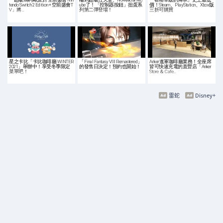
tendo Switch 2 Edition + 空前盛會T
ube了！「控制器按鈕」扭蛋系
價！Steam、PlayStation、Xbox版
V」將…
列第二彈登場！
三折可購買
星之卡比「卡比咖啡廳 WINTER
「Final Fantasy VIII Remastered」
Anker進軍咖啡廳業務！全座席
2021」舉辦中！享受冬季限定
的發售日決定！預約也開始！
皆可快速充電的直營店「Anker
菜單吧！
Store ＆ Cafe…
雷蛇
Disney+