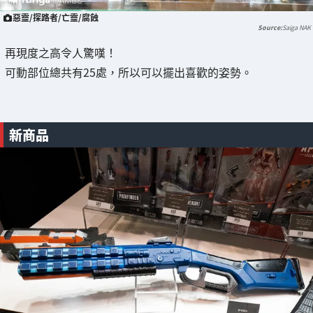
惡靈/探路者/亡靈/腐蝕
Saiga NAK
再現度之高令人驚嘆！
可動部位總共有25處，所以可以擺出喜歡的姿勢。
新商品