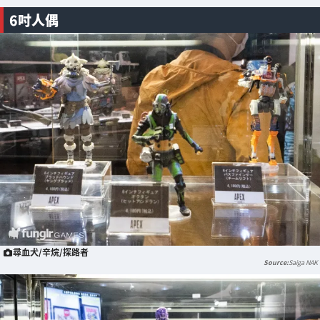
6吋人偶
尋血犬/辛烷/探路者
Saiga NAK