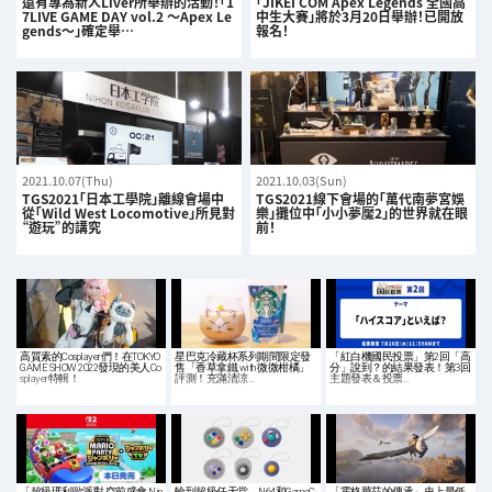
還有專為新人Liver所舉辦的活動！「1
「JIKEI COM Apex Legends 全國高
7LIVE GAME DAY vol.2 〜Apex Le
中生大賽」將於3月20日舉辦！已開放
gends〜」確定舉…
報名！
2021.10.07(Thu)
2021.10.03(Sun)
TGS2021「日本工學院」離線會場中
TGS2021線下會場的「萬代南夢宮娛
從「Wild West Locomotive」所見對
樂」攤位中「小小夢魘2」的世界就在眼
“遊玩”的講究
前！
高質素的Cosplayer們！在TOKYO
星巴克冷藏杯系列期間限定發
「紅白機國民投票」第2回「高
GAME SHOW 2022發現的美人Co
售「香草拿鐵 with 微微柑橘」
分」說到？的結果發表！第3回
splayer特輯！
評測！充滿清涼…
主題發表＆投票…
「超級瑪利歐派對 空前盛會 Nin
輪到超級任天堂、N64和GameC
「霍格華茲的傳承」史上最低