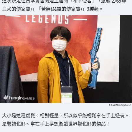
這次決定在日本發售的是上述的「和平使者」「渡鴉之咬(尋
血犬的傳家寶)」「苦無(惡靈的傳家寶)」3種類。
Saiga NAK
大小是這種感覺。相對輕量，所以似乎能輕鬆拿在手上遊玩。
是裝飾也好、拿在手上夢想遊戲世界觀也好的物品！