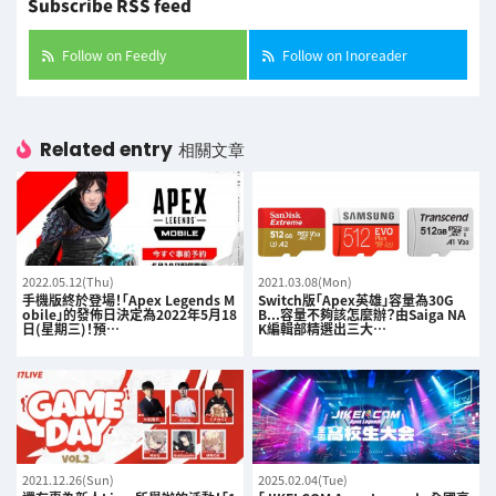
Subscribe RSS feed
Follow on Feedly
Follow on Inoreader
Related entry
相關文章
2022.05.12(Thu)
2021.03.08(Mon)
手機版終於登場！「Apex Legends M
Switch版「Apex英雄」容量為30G
obile」的發佈日決定為2022年5月18
B...容量不夠該怎麼辦？由Saiga NA
日(星期三)！預…
K編輯部精選出三大…
2021.12.26(Sun)
2025.02.04(Tue)