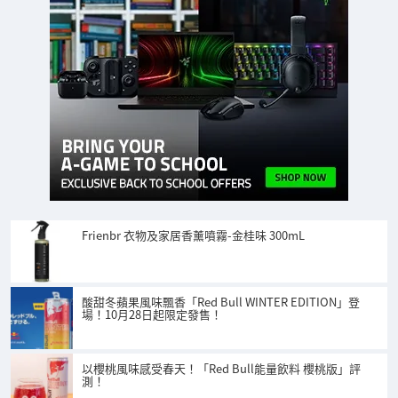
Frienbr 衣物及家居香薰噴霧-金桂味 300mL
酸甜冬蘋果風味飄香「Red Bull WINTER EDITION」登
場！10月28日起限定發售！
以櫻桃風味感受春天！「Red Bull能量飲料 櫻桃版」評
測！