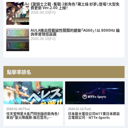
《聖騎士之戰 -奮戰-》新角色「蔵土緣 紗夢」登場！大型免
費更新 Ver.2.00 上線！
2026.04.10(Fri)
AULA推出搭載磁性開關的鍵盤「AG60」！以 8000Hz 輪
詢率實現低延遲
2026.04.10(Fri)
點擊率排名
2020.01.16(Thu)
2020.01.21(Tue)
任天堂明星大亂鬥特別版的新角色！
日本最大電信公司NTT東日本將設
來自「聖火降魔錄-風花雪月」…
立電競公司—NTTe-Sports