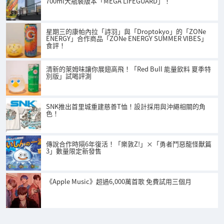
700ml大瓶裝版本「MEGA LIFEGUARD」！
星期三的康帕內拉「詩羽」與「Droptokyo」的「ZONe
ENERGY」合作商品「ZONe ENERGY SUMMER VIBES」
食評！
清新的萊姆味讓你展翅高飛！「Red Bull 能量飲料 夏季特
別版」試喝評測
SNK推出首里城重建慈善T恤！設計採用與沖繩相關的角
色！
傳說合作時隔6年復活！「樂敦Z!」×「勇者鬥惡龍怪獸篇
3」數量限定新發售
《Apple Music》超過6,000萬首歌 免費試用三個月