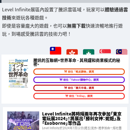
Level Infinite展區內設置了騰訊雲區域，玩家可以
體驗通過雲
技術
來遊玩各種遊戲。
即使是容量龐大的遊戲，也可以
無需下載
快速流暢地進行遊
玩，到場感受騰訊雲的技術力吧！
騰訊的互聯網+世界革命 - 其飛躍和商業模式的秘
密。
前往「蝦皮購物」購買
前往「Yahoo!購物中心」購買
前往「樂天市場」購買
前往「friDay」購買
Level Infinite將時隔兩年再次參加「東京
電玩展2024」！將展出「勝利女神：妮姬」及
「Exoborne」等作品
Level Infinite於2024年7月12日(週五)宣布，將參加由一般社團