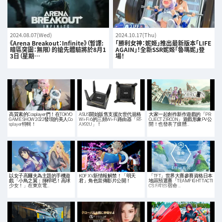
2024.08.07(Wed)
2024.10.17(Thu)
《Arena Breakout：Infinite》（暫譯:
「勝利女神：妮姬」推出最新版本「LIFE
暗區突圍：無限）的搶先體驗將於8月1
AGAIN」！全新SSR妮姬「魯瑪妮」登
3日（星期…
場！
高質素的Cosplayer們！在TOKYO
ASUS開始販售支援次世代規格
大家一起創作新作遊戲的「PR
GAME SHOW 2022發現的美人Co
Wi-Fi 6的三頻Wi-Fi路由器「RT-
OJECT ZIRCON」遊戲形象PV公
splayer特輯！
AX92U」！
開！也發表了媒體…
以女子高爾夫為主題的手機遊
KOF XV新情報解禁！「明天
「TFT」世界大賽參賽資格日本
戲「小鳥之翼：揮桿吧！高球
君」角色宣傳影片公開！
地區預選賽「TEAMFIGHT TACTI
少女！」在東京電…
CS: FATES 宿命 …