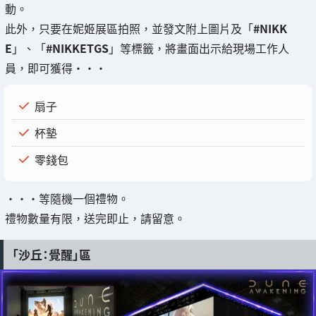
動。
此外，只要在妮姬展區拍照，並發文附上圖片及「
#NIKK
E
」、「
#NIKKETGS
」等標籤，將畫面出示給現場工作人
員，即可獲得・・・
扇子
杯墊
零錢包
・・・等隨機一個禮物。
禮物數量有限，送完即止，請留意。
「沙丘：覺醒」區