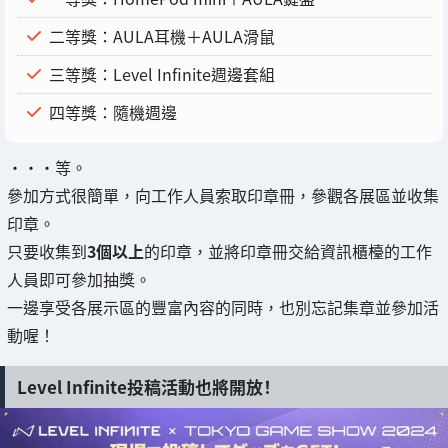
二等獎：AULA耳機＋AULA滑鼠
三等獎：Level Infinite週邊套組
四等獎：隨機週邊
・・・等。
參加方式很簡單，向工作人員索取印章冊，參觀各展區並收集
印章。
只要收集到
3個以上
的印章，並將印章冊交給資訊櫃檯的工作
人員即可參加抽獎。
一邊享受各展示區的豐富內容的同時，也別忘記集章並參加活
動喔！
Level Infinite投稿活動也將開放！