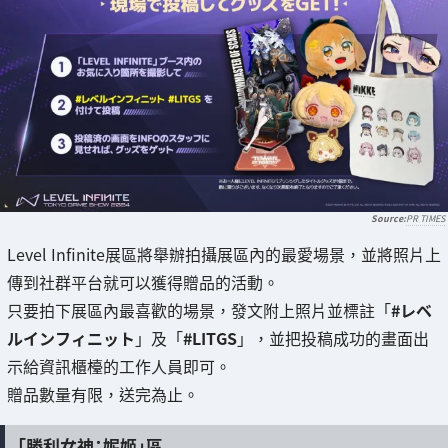
PR TIMES
Level Infinite展區將舉辦拍攝展區內的最愛場景，並將照片上
傳到社群平台就可以獲得贈品的活動。
只要拍下展區內最喜歡的場景，發文附上照片並標註「
#レベ
ルインフィニット
」及「
#LITGS
」，並把投稿成功的畫面出
示給資訊櫃檯的工作人員即可。
贈品數量有限，送完為止。
「勝利女神：妮姬」區