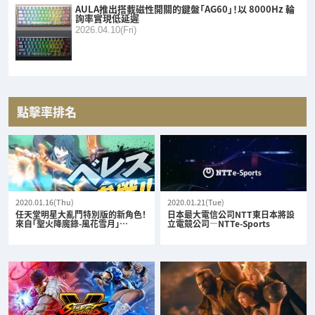
AULA推出搭載磁性開關的鍵盤「AG60」！以 8000Hz 輪
詢率實現低延遲
2026.04.10(Fri)
點擊率排名
2020.01.16(Thu)
2020.01.21(Tue)
任天堂明星大亂鬥特別版的新角色！
日本最大電信公司NTT東日本將設
來自「聖火降魔錄-風花雪月」…
立電競公司—NTTe-Sports