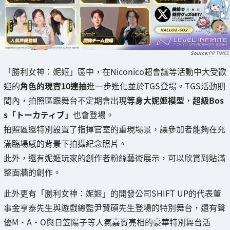
PR TIMES
「勝利女神：妮姬」區中，在Niconico超會議等活動中大受歡
迎的
角色的現實10連抽
進一步進化並於TGS登場。TGS活動期
間內，拍照區跟舞台不定期會出現
等身大妮姬模型
，
超級Bos
s「トーカティブ」
也會登場。
拍照區還特別設置了指揮官室的重現場景，讓參加者能夠在充
滿臨場感的背景下拍攝紀念照片。
此外，還有妮姬玩家的創作者粉絲藝術展示，可以欣賞到貼滿
整面牆的創作。
此外更有「勝利女神：妮姬」的開發公司SHIFT UP的代表董
事金亨泰先生與遊戲總監尹賢碩先生登場的特別舞台，還有聲
優M・A・O與日笠陽子等人氣嘉賓亮相的豪華特別舞台活