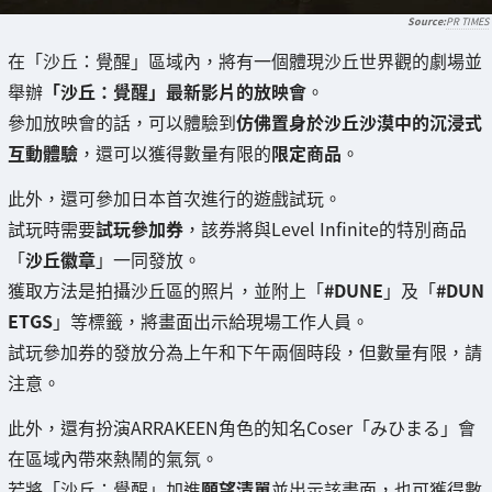
PR TIMES
在「沙丘：覺醒」區域內，將有一個體現沙丘世界觀的劇場並
舉辦
「沙丘：覺醒」最新影片的放映會
。
參加放映會的話，可以體驗到
仿佛置身於沙丘沙漠中的沉浸式
互動體驗
，還可以獲得數量有限的
限定商品
。
此外，還可參加日本首次進行的遊戲試玩。
試玩時需要
試玩參加券
，該券將與Level Infinite的特別商品
「
沙丘徽章
」一同發放。
獲取方法是拍攝沙丘區的照片，並附上「
#DUNE
」及「
#DUN
ETGS
」等標籤，將畫面出示給現場工作人員。
試玩參加券的發放分為上午和下午兩個時段，但數量有限，請
注意。
此外，還有扮演ARRAKEEN角色的知名Coser「みひまる」會
在區域內帶來熱鬧的氣氛。
若將「沙丘：覺醒」加進
願望清單
並出示該畫面，也可獲得數