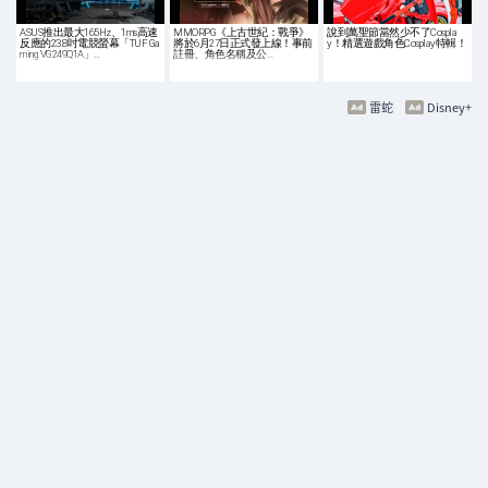
ASUS推出最大165Hz、1ms高速
MMORPG《上古世紀：戰爭》
說到萬聖節當然少不了Cospla
反應的23.8吋電競螢幕「TUF Ga
將於6月27日正式發上線！事前
y！精選遊戲角色Cosplay特輯！
ming VG249Q1A」…
註冊、角色名稱及公…
雷蛇
Disney+