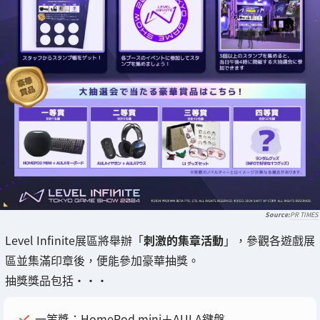
PR TIMES
Level Infinite展區將舉辦「
刺激的集章活動
」，參觀各遊戲展
區並集滿印章後，便能參加豪華抽獎。
抽獎獎品包括・・・
一等獎：HomePod mini＋AULA鍵盤