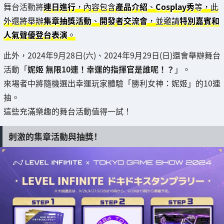
舞台活動將
連日進行
，內容包含
產品介紹
、
Cosplay秀
等，此
外還將舉辦
集章抽獎活動
、
開發者交流會
，並邀請
特別嘉賓和
人氣聲優登台表演
。
此外，2024年9月28日(六)、2024年9月29日(日)還會舉辦舞台
活動「
妮姬 無限10連！幸運的指揮官是誰呢！？
」。
來場者中將隨機選出幸運玩家體驗「勝利女神：妮姬」的10連
抽。
這些充滿樂趣的舞台活動值得一試！
刺激的集章活動與抽獎！