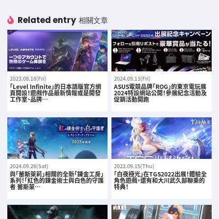
Related entry
相關文章
2023.08.18(Fri)
2024.09.13(Fri)
「Level Infinite」的日本語版官方網
ASUS電競品牌「ROG」的東京電玩展
頁開設！遊戲作品最新情報或是開發
2024特設網站公開！參展紀念活動及
工作室、品牌…
促銷活動開跑
2024.09.28(Sat)
2022.09.15(Thu)
與「蕾斯萊莉」相關的全新「鍊金工房」
「白夜極光」在TGS2022出展！體驗全
系列！「紅色的鍊金術士與白色的守護
角色遊戲，還有和大川武久部聯乘的
者 蕾斯萊…
特典！