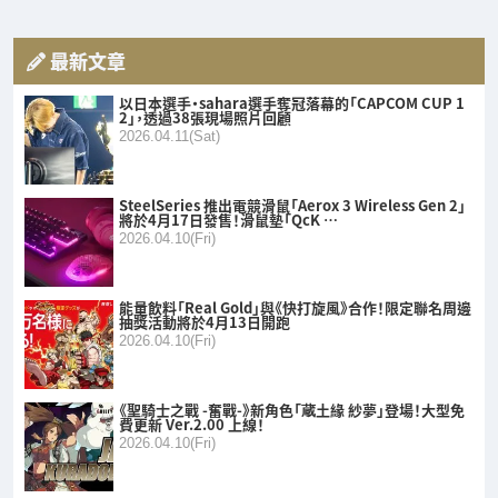
最新文章
以日本選手・sahara選手奪冠落幕的「CAPCOM CUP 1
2」，透過38張現場照片回顧
2026.04.11(Sat)
SteelSeries 推出電競滑鼠「Aerox 3 Wireless Gen 2」
將於4月17日發售！滑鼠墊「QcK …
2026.04.10(Fri)
能量飲料「Real Gold」與《快打旋風》合作！限定聯名周邊
抽獎活動將於4月13日開跑
2026.04.10(Fri)
《聖騎士之戰 -奮戰-》新角色「蔵土緣 紗夢」登場！大型免
費更新 Ver.2.00 上線！
2026.04.10(Fri)