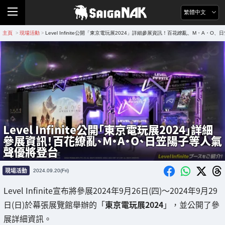
繁體中文
主頁
現場活動
Level Infinite公開「東京電玩展2024」詳細參展資訊！百花繚亂、M・A・
>
>
Level Infinite公開「東京電玩展2024」詳細
參展資訊！百花繚亂、M・A・O、日笠陽子等人氣
聲優將登台
現場活動
2024.09.20(Fri)
Level Infinite宣布將參展2024年9月26日(四)～2024年9月29
日(日)於幕張展覽館舉辦的「
東京電玩展2024
」，並公開了參
展詳細資訊。