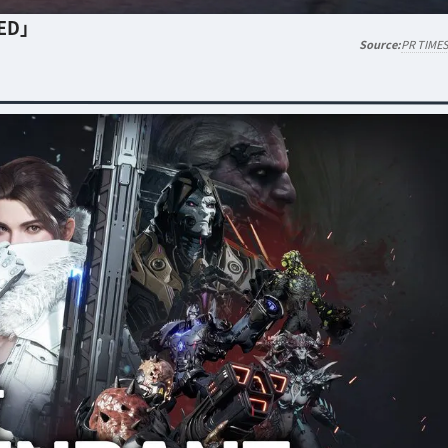
ED」
PR TIME