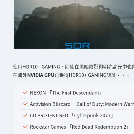
使用HDR10+ GAMING、即使在黑暗陰影與明亮高光中也
在海外
NVIDIA GPU
已獲得HDR10+ GAMING認証・・・
NEXON 「The First Descendant」
Activision Blizzard 「Call of Duty: Modern Warf
CD PROJEKT RED 「Cyberpunk 2077」
Rockstar Games 「Red Dead Redemption 2」