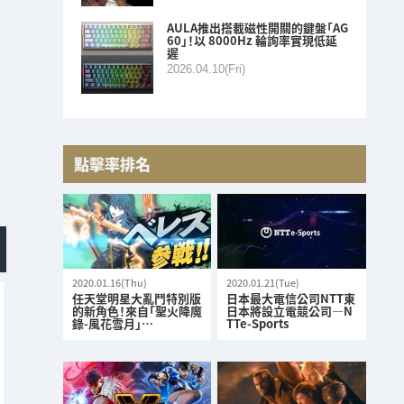
AULA推出搭載磁性開關的鍵盤「AG
60」！以 8000Hz 輪詢率實現低延
遲
2026.04.10(Fri)
點擊率排名
2020.01.16(Thu)
2020.01.21(Tue)
任天堂明星大亂鬥特別版
日本最大電信公司NTT東
的新角色！來自「聖火降魔
日本將設立電競公司—N
錄-風花雪月」…
TTe-Sports