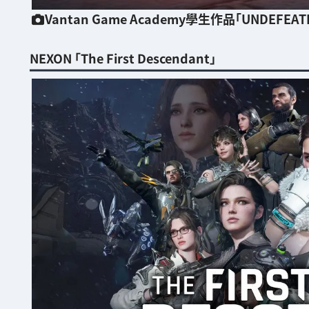
Vantan Game Academy學生作品「UNDEFEAT
NEXON 「The First Descendant」