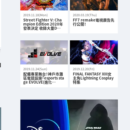
2019.11.18(Mon)
2020.03.19(Thu)
Street Fighter V: Cha
FF7 remake電視廣告先
mpion Edition 2020年
行公開！
發表決定 收錄大量D…
S
日
2019.11.24(Sun)
2019.12.20(Fri)
配備專業舞台！神戶市灘
FINAL FANTASY XIII女
區電競設施「esports sta
主角Lightning Cosplay
ge EVOLVE(進化…
特集