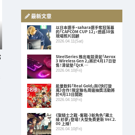
最新文章
以日本選手・sahara選手奪冠落幕
的「CAPCOM CUP 12」，透過38張
現場照片回顧
2026.04.11(Sat)
SteelSeries 推出電競滑鼠「Aerox
3 Wireless Gen 2」將於4月17日發
售！滑鼠墊「QcK …
2026.04.10(Fri)
務
能量飲料「Real Gold」與《快打旋
風》合作！限定聯名周邊抽獎活動將
於4月13日開跑
2026.04.10(Fri)
《聖騎士之戰 -奮戰-》新角色「蔵土
緣 紗夢」登場！大型免費更新 Ver.2.
00 上線！
2026.04.10(Fri)