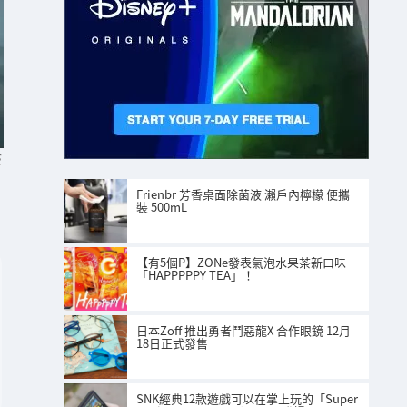
S
Frienbr 芳香桌面除菌液 瀨戶內檸檬 便攜
裝 500mL
【有5個P】ZONe發表氣泡水果茶新口味
「HAPPPPPY TEA」！
日本Zoff 推出勇者鬥惡龍X 合作眼鏡 12月
18日正式發售
SNK經典12款遊戲可以在掌上玩的「Super