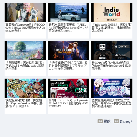
高質素的Cosplayer們！在TOKYO
索尼本田新型電動車「AFEEL
「Indie World 2025.8.7」將從8月7
GAME SHOW 2022發現的美人Co
A」將可使用DualSense操控，並
日(四)22點起播出！播出時間約
splayer特輯！
正與微軟和Epic G…
為20分鐘
「無限暖暖」將於12月5日(四)
「快打旋風6 TYPE ARCADE」12
推出Xperia及PlayStation等產品
正式上線！公開由Jessie J演唱
月14日全國開跑！プラサカプ
的Sony宣布於Epic Games投資2.5
的主題曲
コン吉祥寺店舉辦…
億美元
快打旋風6官方活動「抓緊機
第4回「Commufa光 by ctc presents
從房屋介紹到藝人管理全方位
會！Capcom Creators JP杯」將
Michell ENJOY！自訂比賽 NEW
支援！專為VTuber與實況主打造
於6月21日舉辦！h…
STATE MO…
的不動產仲介服…
雷蛇
Disney+