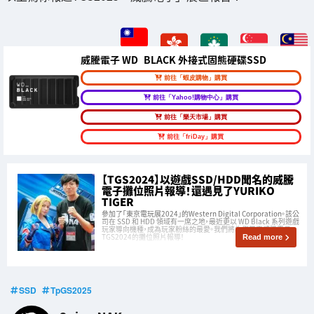
威騰電子 WD_BLACK 外接式固態硬碟SSD
前往「蝦皮購物」購買
前往「Yahoo!購物中心」購買
前往「樂天市場」購買
前往「friDay」購買
【TGS2024】以遊戲SSD/HDD聞名的威騰
電子攤位照片報導！還遇見了YURIKO
TIGER
參加了「東京電玩展2024」的Western Digital Corporation。該公
司在 SSD 和 HDD 領域有一席之地，最近更以 WD Black 系列遊戲
玩家導向機種，成為玩家粉絲的最愛。我們將為您帶來威騰電子
TGS2024的攤位照片報導！
Read more
SSD
TpGS2025