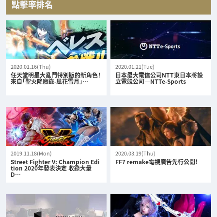
點擊率排名
2020.01.16(Thu)
2020.01.21(Tue)
任天堂明星大亂鬥特別版的新角色！
日本最大電信公司NTT東日本將設
來自「聖火降魔錄-風花雪月」…
立電競公司—NTTe-Sports
2019.11.18(Mon)
2020.03.19(Thu)
Street Fighter V: Champion Edi
FF7 remake電視廣告先行公開！
tion 2020年發表決定 收錄大量
D…