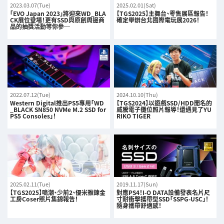
2023.03.07(Tue)
2025.02.01(Sat)
「EVO Japan 2023」將迎來WD_BLA
【TGS2025】主舞台、零售展區報告！
CK展位登場！更有SSD與原創周邊商
確定舉辦台北國際電玩展2026！
品的抽獎活動等你參…
2022.07.12(Tue)
2024.10.10(Thu)
Western Digital推出PS5專用「WD
【TGS2024】以遊戲SSD/HDD聞名的
_BLACK SN850 NVMe M.2 SSD for
威騰電子攤位照片報導！還遇見了YU
PS5 Consoles」！
RIKO TIGER
2025.02.11(Tue)
2019.11.17(Sun)
【TGS2025】鳴潮、少前2、優米雅鍊金
對應PS4！I-O DATA設備發表名片尺
工房Coser照片集錦報告！
寸耐衝擊攜帶型SSD「SSPG-USC」！
隨身攜帶舒適感！