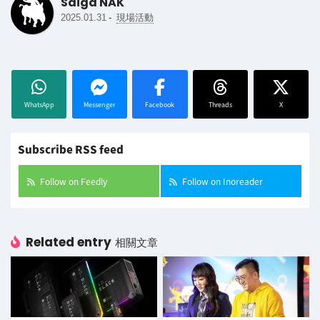
Saiga NAK
-
2025.01.31
現場活動
WhatsApp
Messenger
Facebook
Threads
X
Subscribe RSS feed
Follow on Feedly
Follow on Inoreader
Related entry
相關文章