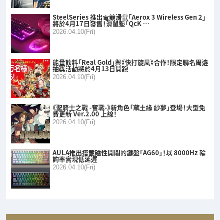
SteelSeries 推出電競滑鼠「Aerox 3 Wireless Gen 2」
將於4月17日發售！滑鼠墊「QcK …
2026.04.10(Fri)
能量飲料「Real Gold」與《快打旋風》合作！限定聯名周邊
抽獎活動將於4月13日開跑
2026.04.10(Fri)
《聖騎士之戰 -奮戰-》新角色「蔵土緣 紗夢」登場！大型免
費更新 Ver.2.00 上線！
2026.04.10(Fri)
AULA推出搭載磁性開關的鍵盤「AG60」！以 8000Hz 輪
詢率實現低延遲
2026.04.10(Fri)