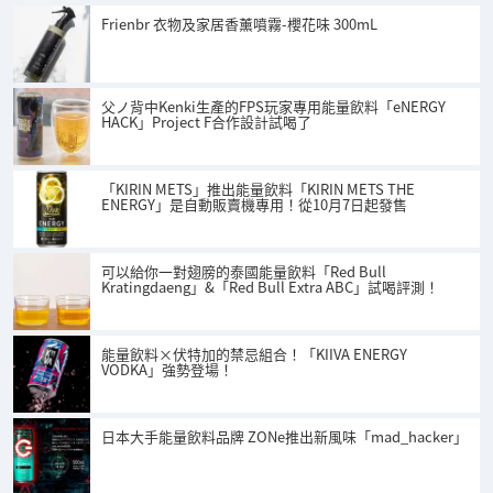
Frienbr 衣物及家居香薰噴霧-櫻花味 300mL
父ノ背中Kenki生產的FPS玩家專用能量飲料「eNERGY
HACK」Project F合作設計試喝了
「KIRIN METS」推出能量飲料「KIRIN METS THE
ENERGY」是自動販賣機專用！從10月7日起發售
可以給你一對翅膀的泰國能量飲料「Red Bull
Kratingdaeng」&「Red Bull Extra ABC」試喝評測！
能量飲料×伏特加的禁忌組合！「KIIVA ENERGY
VODKA」強勢登場！
日本大手能量飲料品牌 ZONe推出新風味「mad_hacker」