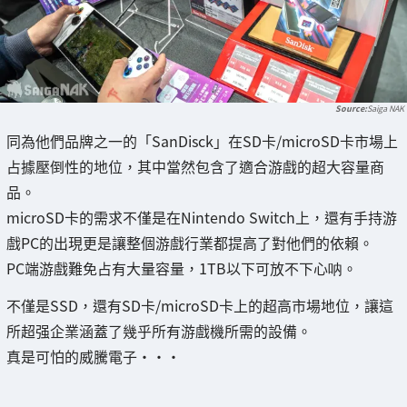
Saiga NAK
同為他們品牌之一的「SanDisck」在SD卡/microSD卡市場上
占據壓倒性的地位，其中當然包含了適合游戲的超大容量商
品。
microSD卡的需求不僅是在Nintendo Switch上，還有手持游
戲PC的出現更是讓整個游戲行業都提高了對他們的依賴。
PC端游戲難免占有大量容量，1TB以下可放不下心呐。
不僅是SSD，還有SD卡/microSD卡上的超高市場地位，讓這
所超强企業涵蓋了幾乎所有游戲機所需的設備。
真是可怕的威騰電子・・・