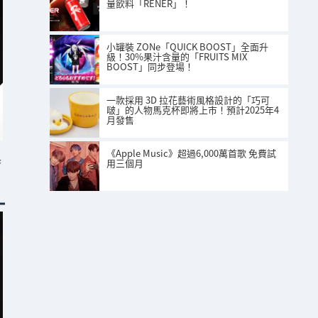
量飲料「RENER」！
小罐裝 ZONe「QUICK BOOST」全面升
級！30%果汁含量的「FRUITS MIX
BOOST」同步登場！
一款採用 3D 拉花藝術風格設計的「巧可
啵」的人物馬克杯即將上市！預計2025年4
月發售
《Apple Music》超過6,000萬首歌 免費試
格
用三個月