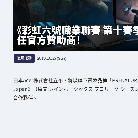
《彩虹六號職業聯賽 第十賽季總決
任官方贊助商！
現場活動
2019.10.27(Sun)
日本Acer株式會社宣布，將以旗下電競品牌「PREDATO
Japan》（原文:レインボーシックス プロリーグ シーズン
合作夥伴。