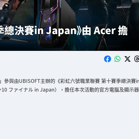
賽in Japan》由 Acer 擔
R」參與由UBISOFT主辦的《彩虹六號職業聯賽 第十賽季總決賽i
10 ファイナル in Japan），擔任本次活動的官方電腦及顯示器