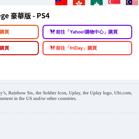
iege 豪華版 - PS4
購買
前往「Yahoo!購物中心」購買
購買
前往「friDay」購買
’s, Rainbow Six, the Soldier Icon, Uplay, the Uplay logo, Ubi.com,
inment in the US and/or other countries.