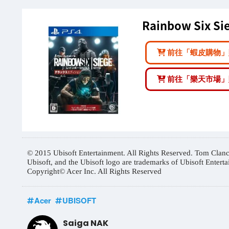
Rainbow Six S
前往「蝦皮購物」
前往「樂天市場」
© 2015 Ubisoft Entertainment. All Rights Reserved. Tom Clancy
Ubisoft, and the Ubisoft logo are trademarks of Ubisoft Enterta
Copyright© Acer Inc. All Rights Reserved
Acer
UBISOFT
Saiga NAK