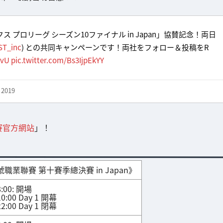
ーシックス プロリーグ シーズン10ファイナル in Japan」協賛記念！両日
ST_inc
) との共同キャンペーンです！両社をフォロー＆投稿をR
vvU
pic.twitter.com/Bs3IjpEkYY
 2019
賽官方網站
」！
職業聯賽 第十賽季總決賽 in Japan》
00: 開場
:00 Day 1 開幕
:00 Day 1 閉幕