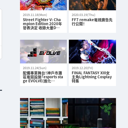
2019.11.18(Mon)
2020.03.19(Thu)
Street Fighter V: Cha
FF7 remake電視廣告先
mpion Edition 2020年
行公開！
發表決定 收錄大量D…
2019.11.24(Sun)
2019.12.20(Fri)
配備專業舞台！神戶市灘
FINAL FANTASY XIII女
區電競設施「esports sta
主角Lightning Cosplay
ge EVOLVE(進化…
特集