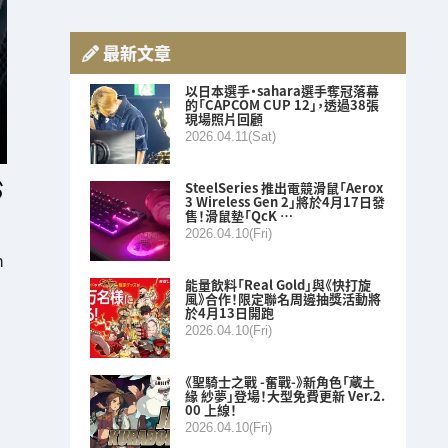
最新文章
以日本選手・sahara選手奪冠落幕
的「CAPCOM CUP 12」，透過38張
現場照片回顧
2026.04.11(Sat)
SteelSeries 推出電競滑鼠「Aerox
3 Wireless Gen 2」將於4月17日發
售！滑鼠墊「QcK …
2026.04.10(Fri)
n
能量飲料「Real Gold」與《快打旋
風》合作！限定聯名周邊抽獎活動將
於4月13日開跑
2026.04.10(Fri)
《聖騎士之戰 -奮戰-》新角色「蔵土
緣 紗夢」登場！大型免費更新 Ver.2.
00 上線！
2026.04.10(Fri)