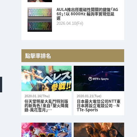
AULA推出搭載磁性開關的鍵盤「AG
60」！以 8000Hz 輪詢率實現低延
遲
2026.04.10(Fri)
點擊率排名
2020.01.16(Thu)
2020.01.21(Tue)
任天堂明星大亂鬥特別版
日本最大電信公司NTT東
的新角色！來自「聖火降魔
日本將設立電競公司—N
錄-風花雪月」…
TTe-Sports