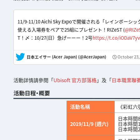
11/9-11/10 Aichi Sky Expoで開催される「レインボ
使える入場券をペアで25組にプレゼント！RIZeST (
@RIZe
T！〆：10/27(日）急げーーー！2号
https://t.co/iODaV7y
— 日本エイサー (Acer Japan) (@AcerJapan)
October 23,
活動詳情請參閱「
Ubisoft 官方部落格
」及「
日本職業聯
活動日程・概要
活動名稱
《彩虹六號
日本時間8:
2019/11/9 (週六)
日本時間10
日本時間22