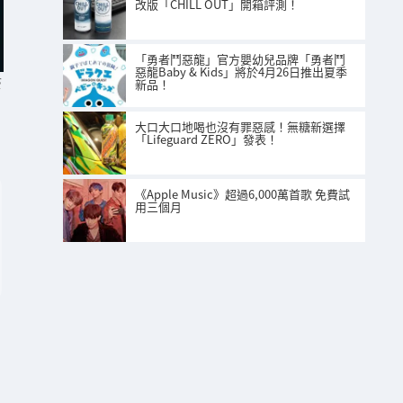
改版「CHILL OUT」開箱評測！
「勇者鬥惡龍」官方嬰幼兒品牌「勇者鬥
惡龍Baby & Kids」將於4月26日推出夏季
S
新品！
大口大口地喝也沒有罪惡感！無糖新選擇
「Lifeguard ZERO」發表！
《Apple Music》超過6,000萬首歌 免費試
用三個月