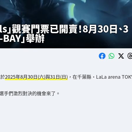
 Finals」觀賽門票已開賣！8月30日、3
O-BAY」舉辦
將於
2025年8月30日(六)與31日(日)
，在千葉縣・LaLa arena TOK
選手們激烈對決的機會來了。