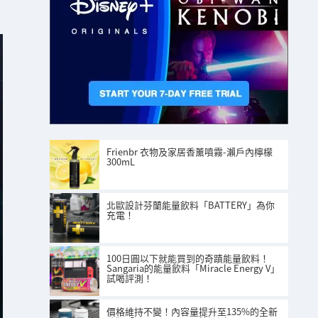
Frienbr 衣物及家居香薰噴霧-瀨戶內檸檬
300mL
北歐設計芬蘭能量飲料「BATTERY」為你
充電！
100日圓以下就能買到的奇蹟能量飲料！
Sangaria的能量飲料「Miracle Energy V」
試喝評測！
價格維持不變！內容量提升至135%的全新