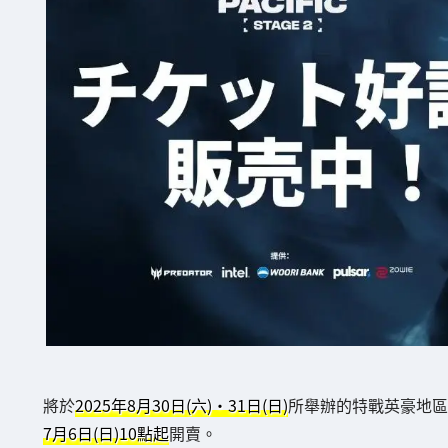
將於
2025年8月30日(六)・31日(日)
所舉辦的特戰英豪地區總決賽「
7月6日(日)10點起
開賣。