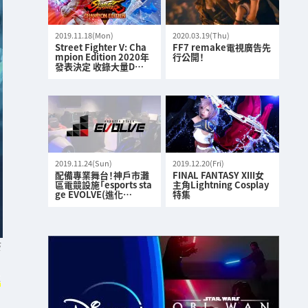
2019.11.18(Mon)
2020.03.19(Thu)
Street Fighter V: Cha
FF7 remake電視廣告先
mpion Edition 2020年
行公開！
發表決定 收錄大量D…
2019.11.24(Sun)
2019.12.20(Fri)
配備專業舞台！神戶市灘
FINAL FANTASY XIII女
區電競設施「esports sta
主角Lightning Cosplay
ge EVOLVE(進化…
特集
S
年