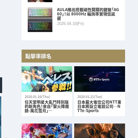
AULA推出搭載磁性開關的鍵盤「AG
60」！以 8000Hz 輪詢率實現低延
遲
2026.04.10(Fri)
點擊率排名
2020.01.16(Thu)
2020.01.21(Tue)
任天堂明星大亂鬥特別版
日本最大電信公司NTT東
的新角色！來自「聖火降魔
日本將設立電競公司—N
錄-風花雪月」…
TTe-Sports