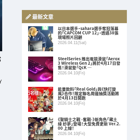
最新文章
以日本選手・sahara選手奪冠落幕
的「CAPCOM CUP 12」，透過38張
現場照片回顧
2026.04.11(Sat)
SteelSeries 推出電競滑鼠「Aerox
3 Wireless Gen 2」將於4月17日發
售！滑鼠墊「QcK …
2026.04.10(Fri)
Y
能量飲料「Real Gold」與《快打旋
風》合作！限定聯名周邊抽獎活動將
於4月13日開跑
2026.04.10(Fri)
《聖騎士之戰 -奮戰-》新角色「蔵土
緣 紗夢」登場！大型免費更新 Ver.2.
00 上線！
2026.04.10(Fri)