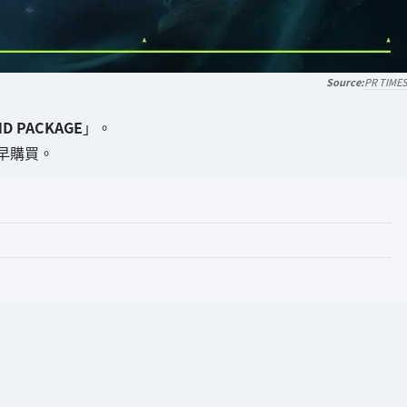
PR TIME
D PACKAGE
」。
早購買。