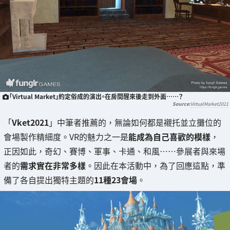
「Virtual Market」約定俗成的演出。在房間醒來後走到外面……？
VirtualMarket2021
「
Vket2021
」中筆者推薦的，無論如何都是襯托並立攤位的
會場製作精細度。VR的魅力之一是
能成為自己喜歡的模樣
，
正因如此，奇幻、賽博、軍事、卡通、和風……參展者與來場
者的
需求實在非常多樣
。因此在本活動中，為了回應這點，準
備了各自提出獨特主題的
11種23會場
。