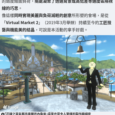
的過度繪圖負荷，
隨處凝聚了透過背景或高低差等適度區隔視
線的巧思
。
像這樣
同時實現美麗與負荷減輕的創意
所形塑的會場，是從
「
Virtual Market 2
」（2019年3月舉辦）持續至今的
工匠技
藝與機能美的結晶
，可說是本活動的拿手好戲。
「花鐘之蒸氣都市奧爾許內魯雷」遠景也是令人驚嘆的製作精細度