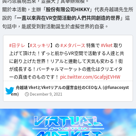
與巧思展現出來，並擴大了其舉辦規模。
關於本活動，主辦「
股份有限公司HIKKY
」代表舟越靖先生所
說的「
一直以來與在VR空間活動的人們共同創造的世界
」這
句話中，能感受到對活動誕生於虛擬世界的自豪。
#日テレ
【
#スッキリ
】の
#メタバース
特集で
#Vket
取り
上げて頂けた！ずっと前からVR空間で活動する人達と共
に創り上げた世界！リアルと連動して天気も変わる！街
が成長する！バーチャルマーケットの進化はクリエイタ
ーの真価そのものです！
pic.twitter.com/GcafpjEVHW
— 舟越靖 VketとVketリアルの運営会社のCEOな人 (@funacosyst
em)
December 9, 2021