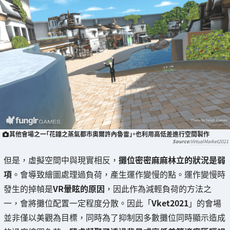
其他會場之一「花鐘之蒸氣都市奧爾許內魯雷」。也利用高低差進行空間製作
VirtualMarket2021
但是，虛擬空間中與現實相反，
攤位密密麻麻林立的狀況是弱
項
。會導致繪圖處理過負荷，產生運作變慢的點。運作變慢時
發生的掉幀是
VR暈眩的原因
，因此作為減輕負荷的方法之
一，會將攤位配置一定程度分散。因此「
Vket2021
」的會場
並非僅以美觀為目標，同時為了抑制因多數攤位同時顯示造成