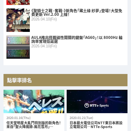
《聖騎士之戰 -奮戰-》新角色「蔵土緣 紗夢」登場！大型免
費更新 Ver.2.00 上線！
2026.04.10(Fri)
AULA推出搭載磁性開關的鍵盤「AG60」！以 8000Hz 輪
詢率實現低延遲
2026.04.10(Fri)
點擊率排名
2020.01.16(Thu)
2020.01.21(Tue)
任天堂明星大亂鬥特別版的新角色！
日本最大電信公司NTT東日本將設
來自「聖火降魔錄-風花雪月」…
立電競公司—NTTe-Sports