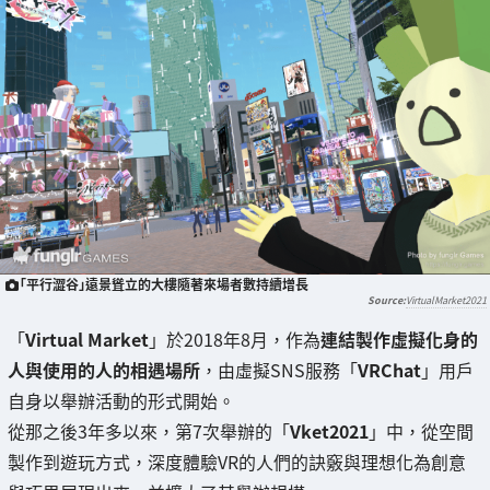
「平行澀谷」遠景聳立的大樓隨著來場者數持續增長
VirtualMarket2021
「
Virtual Market
」於2018年8月，作為
連結製作虛擬化身的
人與使用的人的相遇場所
，由虛擬SNS服務「
VRChat
」用戶
自身以舉辦活動的形式開始。
從那之後3年多以來，第7次舉辦的「
Vket2021
」中，從空間
製作到遊玩方式，深度體驗VR的人們的訣竅與理想化為創意