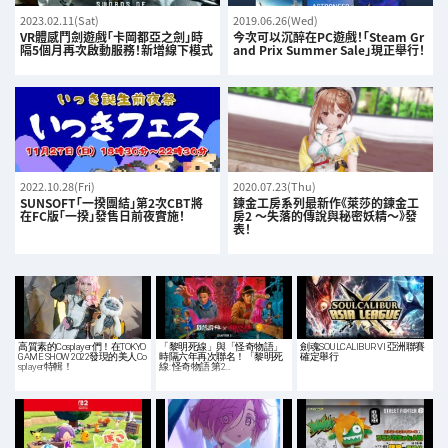
2023.02.11(Sat)
2019.06.26(Wed)
VR體感鬥劍遊戲「卡岡都亞之劍」時
今次可以沉醉在PC遊戲！「Steam Gr
隔5個月再次啟動服務！新增線下模式
and Prix Summer Sale」現正舉行！
2022.10.28(Fri)
2020.07.23(Thu)
SUNSOFT「一揆團結」第2次CBT將
鍊金工房系列最新作《萊莎的鍊金工
在FC版「一揆」發售日前夜實施！
房2 ～失落的傳說與秘密妖精～》發
表！
高質素的Cosplayer們！在TOKYO
「黎明死線」與「怪奇物語」
劍魂SOULCALIBUR VI 亞洲聯賽
GAME SHOW 2022發現的美人Co
時隔六年再次聯名！「黎明死
確定舉行
splayer特輯！
線: 怪奇物語 第2…