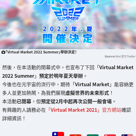
「Virtual Market 2022 Summer」舉辦決定！
Vket 官方Twitter
然後，在本活動的閉幕式中，也宣布了下回「
Virtual Market
2022 Summer
」
預定於明年夏天舉辦
。
今後也在元宇宙的流行中，期待「
Virtual Market
」能容納更
多人並更加熱鬧，為我們展現
虛擬世界的未來形式
！
本活動
已閉幕
，但
預定從2月中起再次公開一般會場
。
有興趣的人請務必在
「
Virtual Market 2021
」官方網站
確認
詳細資訊！