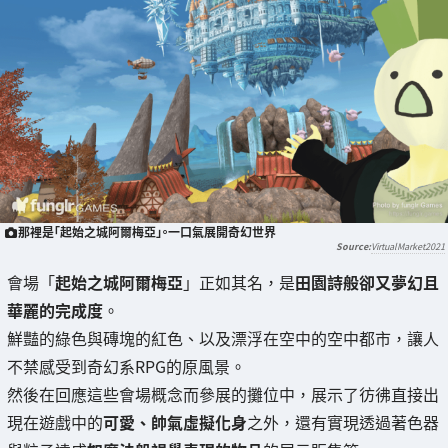
那裡是「起始之城阿爾梅亞」。一口氣展開奇幻世界
VirtualMarket2021
會場「
起始之城阿爾梅亞
」正如其名，是
田園詩般卻又夢幻且
華麗的完成度
。
鮮豔的綠色與磚塊的紅色、以及漂浮在空中的空中都市，讓人
不禁感受到奇幻系RPG的原風景。
然後在回應這些會場概念而參展的攤位中，展示了彷彿直接出
現在遊戲中的
可愛、帥氣虛擬化身
之外，還有實現透過著色器