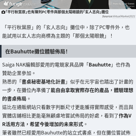
「平行秋葉原」也有陳列PC零件與那個太陽眼鏡的「玄人志向」攤位
VirtualMarket2021
「平行秋葉原」的「玄人志向」攤位中，除了PC零件外，也
能試用以玄人志向商標為主題的「那個太陽眼鏡」！
在Bauhutte攤位體驗佈局！
Saiga NAK編輯部愛用的電競家具品牌「
Bauhutte
」也作為
贊助企業參加。
熟悉的「
書桌秘密基地化計畫
」似乎在元宇宙也踏出了計畫的
一步，在攤位內準備了
能自由拿取實際存在的產品，體驗理想
的書桌佈局
。
這比在通販網站只看數字判斷尺寸更能獲得實際感受，而且與
實體店鋪相比更能毫無顧慮地嘗試佈局的好處，看到了
作為V
R活用方法，希望今後增加的未來形式
。
筆者雖然已經愛用Bauhutte的站立式書桌，但在攤位嘗試佈