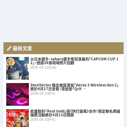
最新文章
以日本選手・sahara選手奪冠落幕的「CAPCOM CUP 1
2」，透過38張現場照片回顧
2026.04.11(Sat)
SteelSeries 推出電競滑鼠「Aerox 3 Wireless Gen 2」
將於4月17日發售！滑鼠墊「QcK …
2026.04.10(Fri)
能量飲料「Real Gold」與《快打旋風》合作！限定聯名周邊
抽獎活動將於4月13日開跑
2026.04.10(Fri)