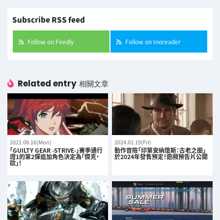
Subscribe RSS feed
Follow on Feedly
Follow on Inoreader
Related entry
相關文章
2021.08.16(Mon)
2024.01.19(Fri)
「GUILTY GEAR -STRIVE-」賽季通行
動作冒險「印第安納瓊斯：古老之圈」
證1的第2彈追加角色決定為「傑克・
於2024年發售預定！遊戲預告片公開
歐」！