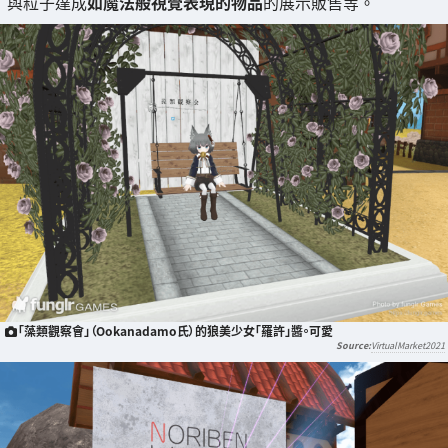
與粒子達成
如魔法般視覺表現的物品
的展示販售等。
「藻類觀察會」（Ookanadamo氏）的狼美少女「羅許」醬。可愛
VirtualMarket2021