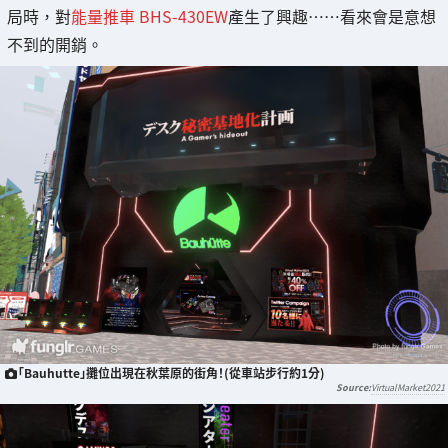
局時，對
能量推車 BHS-430EW
產生了興趣……看來會是意想
不到的開銷。
「Bauhutte」攤位出現在秋葉原的街角！(從車站步行約1分)
VirtualMarket2021