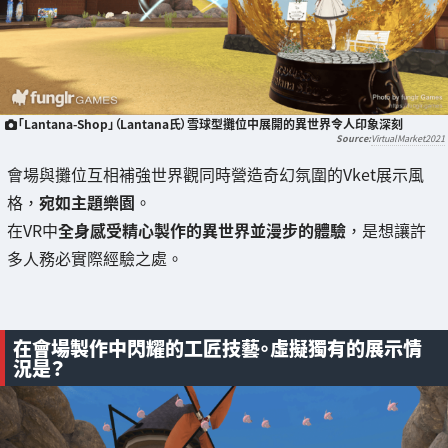
「Lantana-Shop」（Lantana氏）雪球型攤位中展開的異世界令人印象深刻
VirtualMarket2021
會場與攤位互相補強世界觀同時營造奇幻氛圍的Vket展示風
格，
宛如主題樂園
。
在VR中
全身感受精心製作的異世界並漫步的體驗
，是想讓許
多人務必實際經驗之處。
在會場製作中閃耀的工匠技藝。虛擬獨有的展示情
況是？