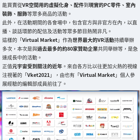
能買賣從
VR空間用的虛擬化身、配件
到
現實的PC零件、室內
裝飾、服飾
等眾多商品的活動。
此外，在活動期間的各會場中，包含官方與非官方在內，以直
播、談話環節的配信及活動等眾多節目熱鬧非凡。
這樣的「
Virtual Market
」作為
世界最大的VR活動
持續舉辦
多次，本次是與
過去最多的約80家贊助企業
共同舉辦等，是急
速成長中的活動。
正值
元宇宙受到關注的近年
。來自各方比以往更加火熱的視線
注視著的「
Vket2021
」，由也有「
Virtual Market
」個人參
展經驗的編輯部成員前往了。