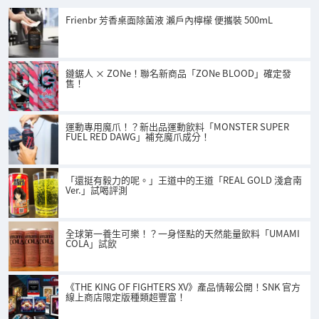
Frienbr 芳香桌面除菌液 瀨戶內檸檬 便攜裝 500mL
鏈鋸人 × ZONe！聯名新商品「ZONe BLOOD」確定發
售！
運動專用魔爪！？新出品運動飲料「MONSTER SUPER
FUEL RED DAWG」補充魔爪成分！
「還挺有毅力的呢。」王道中的王道「REAL GOLD 淺倉南
Ver.」試喝評測
全球第一養生可樂！？一身怪點的天然能量飲料「UMAMI
COLA」試飲
《THE KING OF FIGHTERS XV》產品情報公開！SNK 官方
線上商店限定版種類超豐富！