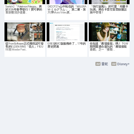
Switch 2「Pokémon Pokopia」將
DECO*27×山中拓也的「MILGRA
「快打旋風6」的可愛「布蘭卡
於2026年春季發行！寶可夢的
M-ミルグラム-」、第二審・第
玩偶」將在卡普空直營娛樂設
首款慢活沙盒遊…
六彈MusicVideo真…
施中登場！
從FromSoftware正式獲得認可發
GREE的PC版服務終了，17年的
你知道「農場接龍」嗎！？GW
售的ELDEN RING「壺人」FIGU
歷史閉幕
期間最適合遊玩的「農場接龍
RE在Wonder Fest…
遊戲」之一「接龍-…
雷蛇
Disney+