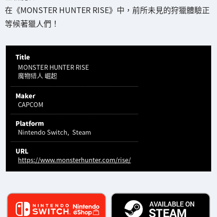
在《MONSTER HUNTER RISE》中，前所未見的狩獵體驗正
等候著獵人們！
Title
MONSTER HUNTER RISE
魔物猎人 崛起
Maker
CAPCOM
Platform
Nintendo Switch
Steam
URL
https://www.monsterhunter.com/rise/