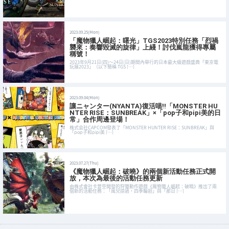
2023.09.25(Mon)
「魔物獵人崛起：曙光」TGS2023特別任務「烈禍
襲來：奏響毀滅的旋律」上綫！討伐嵐龍獲得專屬
稱號！
2023年9月21日(四)～24日(日)期間內舉行的日本最大級遊戲盛典「東京電
玩展2023」（以下簡稱 TGS […]
2023.09.04(Mon)
讓ニャンター(NYANTA)復活喵!!「MONSTER HU
NTER RISE：SUNBREAK」×「pop子和pipi美的日
常」合作周邊登場！
株式会社CAPCOM發表了「MONSTER HUNTER RISE：SUNBREAK」與
「pop子和pipi美 […]
2023.07.27(Thu)
《魔物獵人崛起：破曉》的兩個新活動任務正式開
放，本次為最後的活動任務更新
由株式會社卡普空開發的狩獵動作遊戲《魔物獵人崛起：破曉》推出了兩
個新的活動任務：「風兒掠過，四季輪迴」與「那日 […]