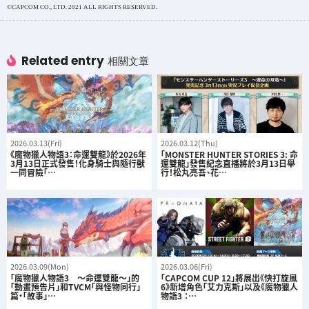
©CAPCOM CO., LTD. 2021 ALL RIGHTS RESERVED.
Related entry
相關文章
2026.03.13(Fri)
2026.03.12(Thu)
《魔物獵人物語3：命運雙龍》於2026年
「MONSTER HUNTER STORIES 3: 命
3月13日正式發售！化身騎士與隨行獸
運雙龍」發售紀念直播將於3月13日舉
一同冒險「…
行！松丸亮吾、花…
2026.03.09(Mon)
2026.03.06(Fri)
「魔物獵人物語3 ～命運雙龍～」的
「CAPCOM CUP 12」將展出《快打旋風
「動畫預告片」和TVCM「與怪物同行」
6》新增角色「艾力克斯」以及《魔物獵人
篇・「故事」…
物語3 ：…