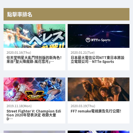
點擊率排名
2020.01.16(Thu)
2020.01.21(Tue)
任天堂明星大亂鬥特別版的新角色！
日本最大電信公司NTT東日本將設
來自「聖火降魔錄-風花雪月」…
立電競公司—NTTe-Sports
2019.11.18(Mon)
2020.03.19(Thu)
Street Fighter V: Champion Edi
FF7 remake電視廣告先行公開！
tion 2020年發表決定 收錄大量
D…