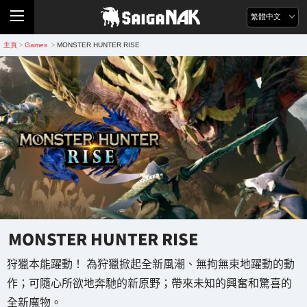
繁體中文
主頁
Games
MONSTER HUNTER RISE
>
>
MONSTER HUNTER RISE
狩獵本能躍動！ 為狩獵掀起全新風潮、無拘無束地躍動的動
作；可隨心所欲地奔馳的新原野；帶來未知的興奮和驚喜的
全新魔物。