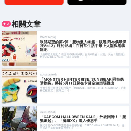
相關文章
2024.12.24(Tue)
眾所期望的第2彈「魔物獵人崛起：破曉 附布偶環保
袋Vol.2」終於登場！在日常生活中帶上火龍與泡狐
龍吧
「魔物獵人崛起：破曉 附布偶環保袋」第2彈商品「火龍」以及「泡狐龍」
將於2024年12月28日(六)正式發售！ […]
2024.05.08(Wed)
「MONSTER HUNTER RISE: SUNBREAK 附布偶
購物袋」將於5月11日起在卡普空遊樂場推出
卡普空株式會社宣布將推出「MONSTER HUNTER RISE: SUNBREAK」的附
布偶購物袋！ 該商品 […]
2023.11.05(Sun)
「CAPCOM HALLOWEEN SALE」升級回歸！「魔
獵崛起」、「魔獵XX」進入優惠中
株式會社CAPCOM正在各平臺舉辦著「CAPCOM HALLOWEEN SALE」 優
惠列表中有發售後首次折扣 […]