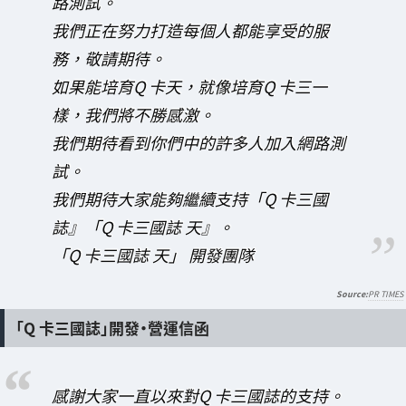
路測試。
我們正在努力打造每個人都能享受的服
務，敬請期待。
如果能培育Q 卡天，就像培育Q 卡三一
樣，我們將不勝感激。
我們期待看到你們中的許多人加入網路測
試。
我們期待大家能夠繼續支持「Q 卡三國
誌』「Q 卡三國誌 天』。
「Q 卡三國誌 天」 開發團隊
PR TIMES
「Q 卡三國誌」開發・營運信函
感謝大家一直以來對Q 卡三國誌的支持。