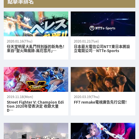
點擊率排名
2020.01.16(Thu)
2020.01.21(Tue)
任天堂明星大亂鬥特別版的新角色！
日本最大電信公司NTT東日本將設
來自「聖火降魔錄-風花雪月」…
立電競公司—NTTe-Sports
2019.11.18(Mon)
2020.03.19(Thu)
Street Fighter V: Champion Edi
FF7 remake電視廣告先行公開！
tion 2020年發表決定 收錄大量
D…