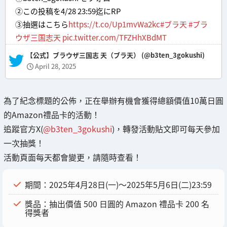
②この投稿を4/28 23:59迄にRP
③抽選はこちら
https://t.co/Up1mvWa2kc
#ブラ天
#ブラ
ウザ三国志天
pic.twitter.com/TFZHhXBdMT
— 【公式】ブラウザ三国志 天（ブラ天） (@b3ten_3gokushi)
April 28, 2025
為了紀念標題的公佈，正在舉辦有機會獲得總額價值10萬日圓
的Amazon禮品卡的活動！
追蹤官方X(
@b3ten_3gokushi
)，轉發活動貼文即可每天參加
一次抽獎！
活動頁面每天都會變更，請隨時查看！
期間：2025年4月28日(一)〜2025年5月6日(二)23:59
獎品：抽出價值 500 日圓的 Amazon 禮品卡 200 名
得獎者