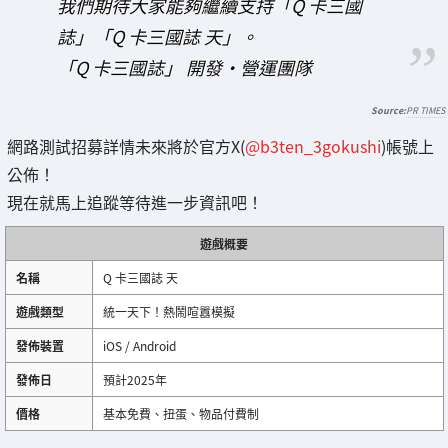
我們期待大家能夠繼續支持「Q 卡三國
誌」「Q 卡三國誌 天」。
「Q 卡三國誌」 開發・營運團隊
PR TIMES
網路測試招募詳情未來將於官方X(
@b3ten_3gokushi
)帳號上
公佈！
現在就馬上追蹤等待進一步資訊吧！
遊戲概要
名稱
Q 卡三國誌 天
遊戲類型
統一天下！熱鬧喧囂模擬
發佈裝置
iOS / Android
發佈日
預計2025年
價格
基本免費、扭蛋、物品付費制