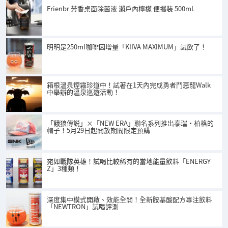
Frienbr 芳香桌面除菌液 瀨戶內檸檬 便攜裝 500mL
明明是250ml咖啡因增量「KIIVA MAXIMUM」試飲了！
箱根溫泉煙霧珍道中！試著在1天內完成勇者鬥惡龍Walk
中舉辦的溫泉巡遊活動！
「餓狼傳説」×「NEW ERA」聯名系列推出泰瑞·柏格的
帽子！5月29日起開放期間限定預購
宛如戰隊英雄！試喝比較稀有的當地能量飲料「ENERGY
Z」3種類！
深度集中模式開啟、效能全開！全新胺基酸配方專注飲料
「NEWTRON」試喝評測