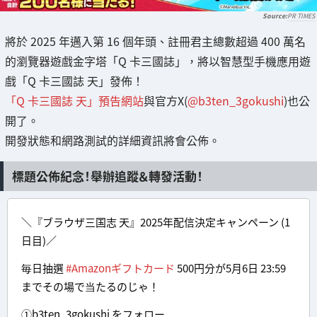
PR TIMES
將於 2025 年邁入第 16 個年頭、註冊君主總數超過 400 萬名
的瀏覽器遊戲金字塔「Q 卡三國誌」，將以智慧型手機應用遊
戲「Q 卡三國誌 天」發佈！
「Q 卡三國誌 天」預告網站
與官方X(
@b3ten_3gokushi
)也公
開了。
開發狀態和網路測試的詳細資訊將會公佈。
標題公佈紀念！舉辦追蹤＆轉發活動！
＼『ブラウザ三国志 天』2025年配信決定キャンペーン (1
日目)／
毎日抽選
#Amazonギフトカード
500円分が5月6日 23:59
までその場で当たるのじゃ！
①b3ten_3gokushi をフォロー