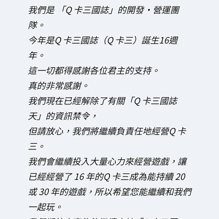
我們是 「Q 卡三國誌」的開發・營運團
隊。
今年是Q 卡三國誌（Q 卡三）誕生16週
年。
這一切都得感謝各位君主的支持。
真的非常感謝。
我們現在已經解除了有關「Q 卡三國誌
天」的資訊禁令，
但請放心，我們將繼續負責任地經營Q 卡
三。
我們會繼續投入大量心力來經營遊戲，讓
已經經營了 16 年的Q 卡三成為能持續 20
或 30 年的遊戲，所以希望您能繼續和我們
一起玩。