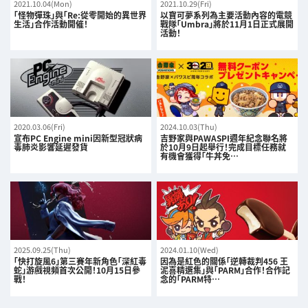
2021.10.04(Mon)
2021.10.29(Fri)
「怪物彈珠」與「Re:從零開始的異世界
以寶可夢系列為主要活動內容的電競
生活」合作活動開催！
戰隊「Umbra」將於11月1日正式展開
活動！
2020.03.06(Fri)
2024.10.03(Thu)
宣布PC Engine mini因新型冠狀病
吉野家與PAWASPI週年紀念聯名將
毒肺炎影響延遲發貨
於10月9日起舉行！完成目標任務就
有機會獲得「牛丼免…
2025.09.25(Thu)
2024.01.10(Wed)
「快打旋風6」第三賽年新角色「深紅毒
因為是紅色的關係「逆轉裁判456 王
蛇」游戲視頻首次公開！10月15日參
泥喜精選集」與「PARM」合作！合作記
戰！
念的「PARM特…