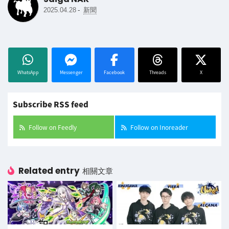
-
2025.04.28
新聞
WhatsApp
Messenger
Facebook
Threads
X
Subscribe RSS feed
Follow on Feedly
Follow on Inoreader
Related entry
相關文章