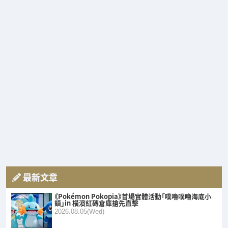
最新文章
《Pokémon Pokopia》首場實體活動「噗嚕噗嚕海底小
鎮」in 橫濱紅磚倉庫搶先直擊
2026.08.05(Wed)