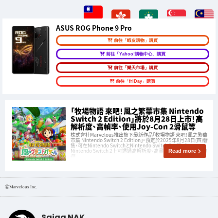
ASUS ROG Phone 9 Pro
前往「蝦皮購物」購買
前往「Yahoo!購物中心」購買
前往「樂天市場」購買
前往「friDay」購買
「牧場物語 來吧！風之繁華市集 Nintendo
Switch 2 Edition」將於8月28日上市！高
解析度、高幀率、使用Joy-Con 2滑鼠等
株式會社Marvelous推出旗下最新作品「牧場物語 來吧！風之繁華
市集 Nintendo Switch 2 Edition」。預定於2025年8月28日(四)發
售，可在Nintendo SwitchとNintendo Switch 2上玩，在
Nintendo Switch 2上可透過高解析度、高畫質和滑鼠功能舒適地
Read more
遊
ⒸMarvelous Inc.
Saiga NAK