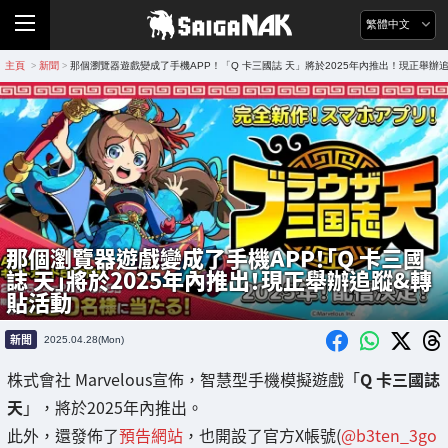
繁體中文
主頁
新聞
那個瀏覽器遊戲變成了手機APP！「Q 卡三國誌 天」將於2025年內推出！現正舉辦
>
>
那個瀏覽器遊戲變成了手機APP！「Q 卡三國
誌 天」將於2025年內推出！現正舉辦追蹤&轉
貼活動
新聞
2025.04.28(Mon)
株式會社 Marvelous宣佈，智慧型手機模擬遊戲「
Q 卡三國誌
天
」，將於2025年內推出。
此外，還發佈了
預告網站
，也開設了官方X帳號(
@b3ten_3go