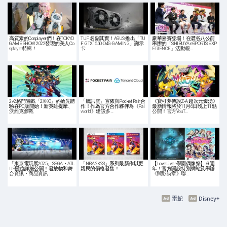
高質素的Cosplayer們！在TOKYO
TUF 名副其實！ASUS 推出「TU
豪華嘉賓登場！在澀谷八公前
GAME SHOW 2022發現的美人Co
F-GTX1650-O4G-GAMING」顯示
舉辦的「SHIBUYA eSPORTS EXP
splayer特輯！
卡
ERIENCE」活動報…
2v2格鬥遊戲「2XKO」的搶先體
「騰訊雲」宣佈與Pocket Pair合
《寶可夢傳說Z-A 超次元爆湧》
驗在PC版開始！新英雄提摩、
作！作為官方合作夥伴為《Pal
最新情報將於11月6日晚上11點
沃維克參戰
world》建設多…
公開！官方YouT…
「東京電玩展2025」SEGA・ATL
「NBA 2K23」系列最新作以更
【LoveLive! 學園偶像祭】６週
US攤位詳細公開！發放物和舞
親民的價格發售！
年！官方開設特別網站及舉辦
台資訊・商品資訊…
《闇影詩章》聯…
雷蛇
Disney+