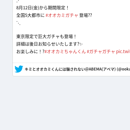
8月12日(金)から期間限定！
全国5大都市に
#オオカミガチャ
登場??
⋱
東京限定で巨大ガチャも登場！
詳細は後日お知らせいたします?✨
お楽しみに！?
#オオカミちゃんくん
#ガチャガチャ
pic.tw
— キミとオオカミくんには騙されない＠ABEMA(アベマ) (@ookami_