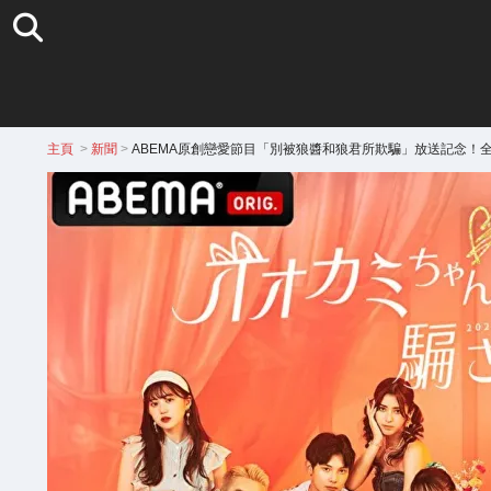
主頁
>
新聞
>
ABEMA原創戀愛節目「別被狼醬和狼君所欺騙」放送記念！全