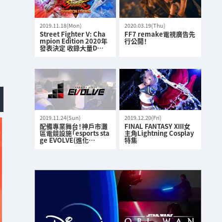
2019.11.18(Mon)
2020.03.19(Thu)
Street Fighter V: Cha
FF7 remake電視廣告先
mpion Edition 2020年
行公開！
發表決定 收錄大量D…
2019.11.24(Sun)
2019.12.20(Fri)
配備專業舞台！神戶市灘
FINAL FANTASY XIII女
區電競設施「esports sta
主角Lightning Cosplay
ge EVOLVE(進化…
特集