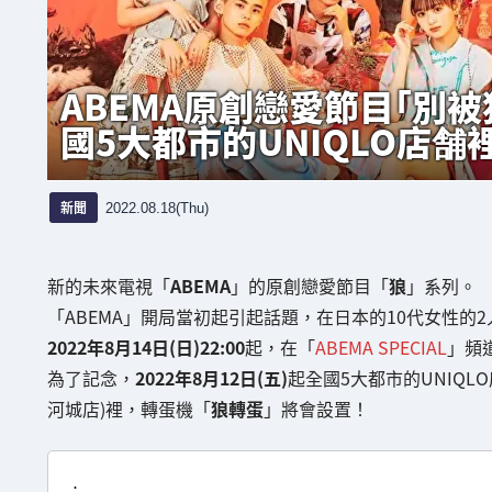
ABEMA原創戀愛節目「別
國5大都市的UNIQLO店舗
新聞
2022.08.18(Thu)
新的未來電視「
ABEMA
」的原創戀愛節目「
狼
」系列。
「ABEMA」開局當初起引起話題，在日本的10代女性的
2022年8月14日(日)22:00
起，在「
ABEMA SPECIAL
」頻
為了記念，
2022年8月12日(五)
起全國5大都市的UNIQL
河城店)裡，轉蛋機「
狼轉蛋
」將會設置！
⋰