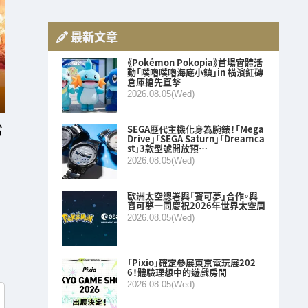
最新文章
《Pokémon Pokopia》首場實體活
動「噗嚕噗嚕海底小鎮」in 橫濱紅磚
倉庫搶先直擊
2026.08.05(Wed)
SEGA歷代主機化身為腕錶！「Mega
Drive」「SEGA Saturn」「Dreamca
st」3款型號開放預…
2026.08.05(Wed)
歐洲太空總署與「寶可夢」合作。與
寶可夢一同慶祝2026年世界太空周
2026.08.05(Wed)
「Pixio」確定參展東京電玩展202
6！體驗理想中的遊戲房間
2026.08.05(Wed)