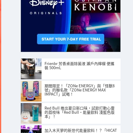
Frienbr 芳香桌面除菌液 瀨戶內檸檬 便攜
裝 500mL
期間限定！「ZONe ENERGY」與「怪獸8
號」的聯名款「ZONe ENERGY MAX
IMPACT」試喝！
Red Bull 推出夏日新口味，試飲打動心靈
的荔枝味「Red Bull・能量飲料 淺藍色版
本」！
加入木天蓼的新世代能量飲料！？「HICAT