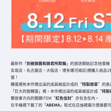
最新作「
別被狼醬和狼君所欺騙
」的放送開始記念扭蛋機
玄坂店、名古屋店、大阪店、博多運河城店)裡購入商品1
蛋！
轉蛋裡有本作裡出演的成員被設計成的“
特製襟章
”的景
「巨大的狼轉蛋」裡，本作裡出演的成員被設計成“
特製
響故事方向的關鍵ITEM“
紅色信封
”亦包含在內。
在手機裡下載了的「
ABEMA
」程式在店舗裡展示便誰都