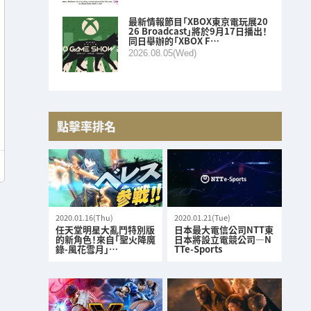
最新情報節目「XBOX東京電玩展20
26 Broadcast」將於9月17日播出！
同日舉辦的「XBOX F…
2026.08.05(Wed)
點擊率排名
2020.01.16(Thu)
2020.01.21(Tue)
任天堂明星大亂鬥特別版
日本最大電信公司NTT東
的新角色！來自「聖火降魔
日本將設立電競公司—N
錄-風花雪月」…
TTe-Sports