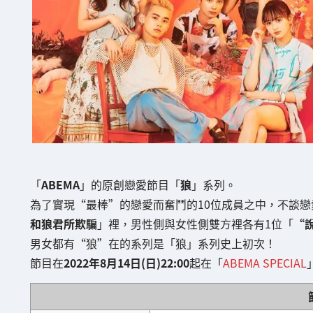
「
ABEMA
」的原創戀愛節目「
狼
」系列。
為了實現“最棒”的戀愛而奮鬥的10位成員之中，不談戀
和狼君所欺騙
」裡，男性側與女性側雙方裡各有1位「
“
男女都有“狼”在的系列是「狼」系列史上初次！
節目在
2022年8月14日(日)22:00
起在「
ABEMA SPECIAL