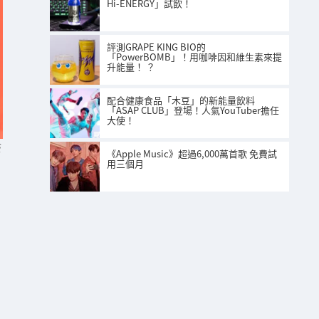
Hi-ENERGY」試飲！
評測GRAPE KING BIO的
「PowerBOMB」！用咖啡因和維生素來提
升能量！ ？
配合健康食品「木豆」的新能量飲料
「ASAP CLUB」登場！人氣YouTuber擔任
大使！
S
《Apple Music》超過6,000萬首歌 免費試
用三個月