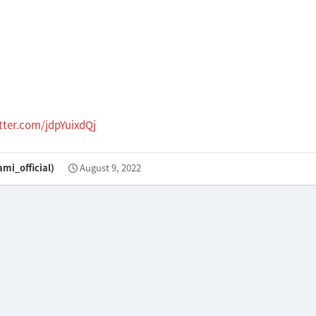
itter.com/jdpYuixdQj
official)
August 9, 2022