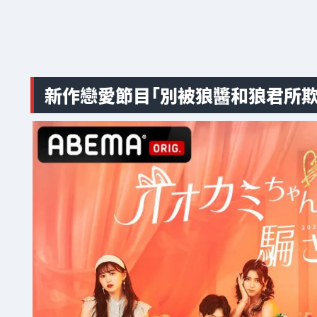
新作戀愛節目「別被狼醬和狼君所欺