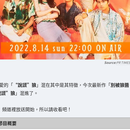
PR TIME
愛的「
“說謊”狼
」混在其中是其特徵，今次最新作「
別被狼醬
說謊”狼
」混進了。
」頻道裡放送開始，所以請收看吧！
節目概要