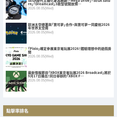
SEGA歷代主機化身為腕錶！「Mega Drive」「SEGA Satu
rn」「Dreamcast」3款型號開放預…
2026.08.05(Wed)
歐洲太空總署與「寶可夢」合作。與寶可夢一同慶祝2026
年世界太空周
2026.08.05(Wed)
「Pixio」確定參展東京電玩展2026！體驗理想中的遊戲房
間
2026.08.05(Wed)
最新情報節目「XBOX東京電玩展2026 Broadcast」將於
9月17日播出！同日舉辦的「XBOX F…
2026.08.05(Wed)
點擊率排名