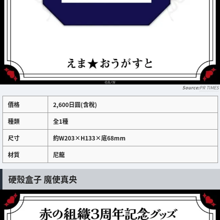
PR TIMES
價格
2,600日圓(含稅)
種類
全1種
尺寸
約W203×H133×底68mm
材質
尼龍
硬殼盒子 魔使真央