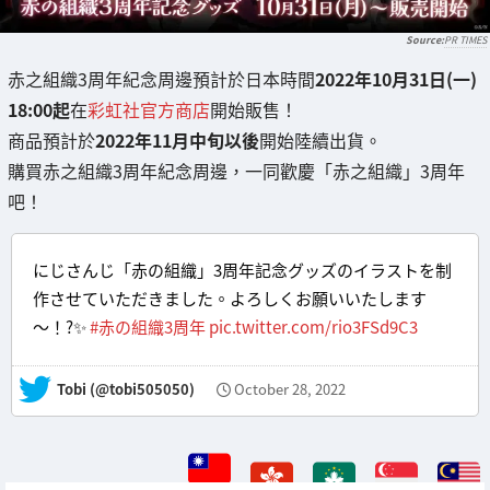
PR TIMES
赤之組織3周年紀念周邊預計於日本時間
2022年10月31日(一)
18:00起
在
彩虹社官方商店
開始販售！
商品預計於
2022年11月中旬以後
開始陸續出貨。
購買赤之組織3周年紀念周邊，一同歡慶「赤之組織」3周年
吧！
にじさんじ「赤の組織」3周年記念グッズのイラストを制
作させていただきました。よろしくお願いいたします
～！?✨
#赤の組織3周年
pic.twitter.com/rio3FSd9C3
— Tobi (@tobi505050)
October 28, 2022