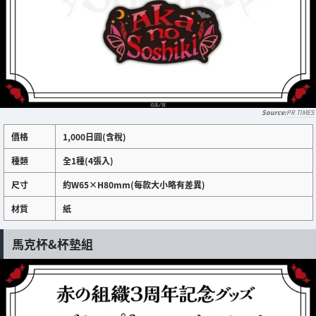
PR TIMES
價格
1,000日圓(含稅)
種類
全1種(4張入)
尺寸
約W65×H80mm(每款大小略有差異)
材質
紙
馬克杯&杯墊組