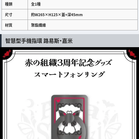
種類
全1種
尺寸
約W265×H125×蓋+深45mm
材質
聚酯纖維
智慧型手機指環 路易斯・嘉米