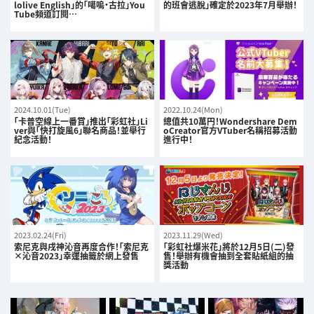
lolive English」的「噶嗚·古拉」You
的班會逃脫」確定於2023年7月舉辦！
Tube頻道訂閱…
2024.10.01(Tue)
2022.10.24(Mon)
「卡普空線上一番賞」推出「彩虹社」Li
總值共10萬円！Wondershare Dem
ver與「快打旋風6」聯名商品！並舉行
oCreator官方VTuber名稱招募活動
紀念活動！
進行中！
2023.02.24(Fri)
2023.11.29(Wed)
索尼克與戌神沁音再度合作！「索尼克
「彩虹社爆米花」將於12月5日(二)發
×沁音2023」幸運抽籤於網上發售
售！舉辦有機會抽到全套貼紙組的抽
獎活動