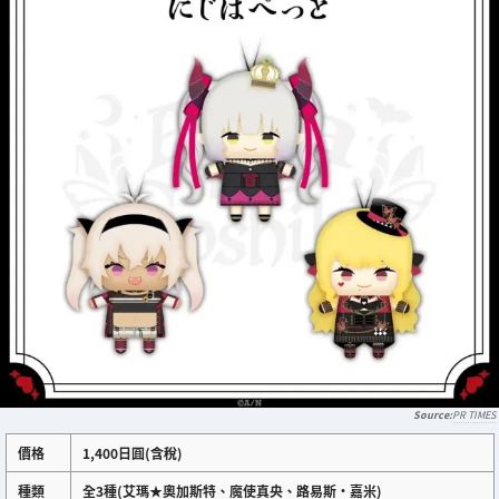
PR TIMES
價格
1,400日圓(含稅)
種類
全3種(艾瑪★奧加斯特、魔使真央、路易斯・嘉米)