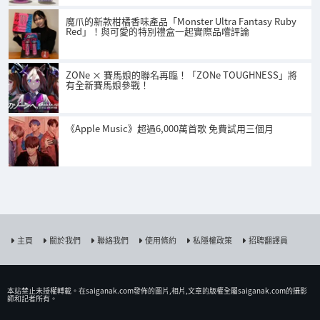
魔爪的新款柑橘香味產品「Monster Ultra Fantasy Ruby
Red」！與可愛的特別禮盒一起實際品嚐評論
ZONe × 賽馬娘的聯名再臨！「ZONe TOUGHNESS」將
有全新賽馬娘參戰！
《Apple Music》超過6,000萬首歌 免費試用三個月
主頁
關於我們
聯絡我們
使用條約
私隱權政策
招聘翻譯員
本站禁止未授權𨍭載。在saiganak.com發佈的圖片,相片,文章的版權全屬saiganak.com的攝影
師和記者所有。