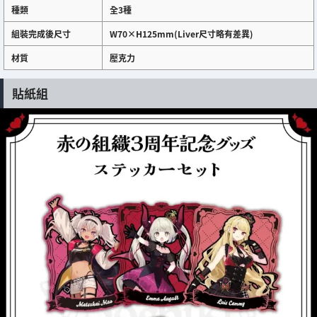
種類
全3種
組裝完成後尺寸
W70×H125mm(Liver尺寸略有差異)
材質
壓克力
貼紙組