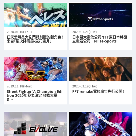
2020.01.16(Thu)
2020.01.21(Tue)
任天堂明星大亂鬥特別版的新角色！
日本最大電信公司NTT東日本將設
來自「聖火降魔錄-風花雪月」…
立電競公司—NTTe-Sports
2019.11.18(Mon)
2020.03.19(Thu)
Street Fighter V: Champion Edi
FF7 remake電視廣告先行公開！
tion 2020年發表決定 收錄大量
D…