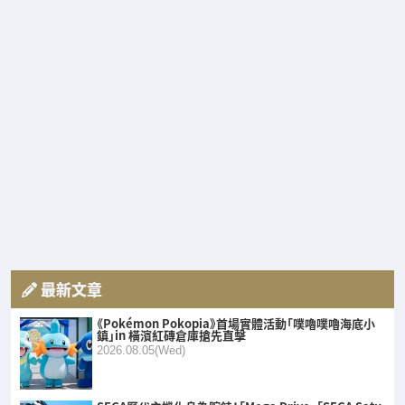
最新文章
《Pokémon Pokopia》首場實體活動「噗嚕噗嚕海底小
鎮」in 橫濱紅磚倉庫搶先直擊
2026.08.05(Wed)