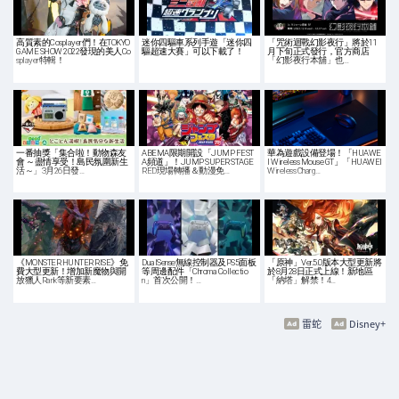
高質素的Cosplayer們！在TOKYO
迷你四驅車系列手遊「迷你四
「咒術迴戰幻影夜行」將於11
GAME SHOW 2022發現的美人Co
驅超速大賽」可以下載了！
月下旬正式發行，官方商店
splayer特輯！
「幻影夜行本舖」也…
一番抽獎「集合啦！動物森友
ABEMA限期開設「JUMP FEST
華為遊戲設備登場！「HUAWE
會 ～盡情享受！島民氛圍新生
A頻道」！JUMP SUPER STAGE
I Wireless Mouse GT」「HUAWEI
活～」3月26日發…
RED現場轉播＆動漫免…
Wireless Charg…
《MONSTER HUNTER RISE》免
DualSense無線控制器及PS5面板
「原神」Ver.5.0版本大型更新將
費大型更新！增加新魔物與開
等周邊配件「Chroma Collectio
於8月28日正式上線！新地區
放獵人Rank等新要素…
n」首次公開！…
「納塔」解禁！4…
雷蛇
Disney+