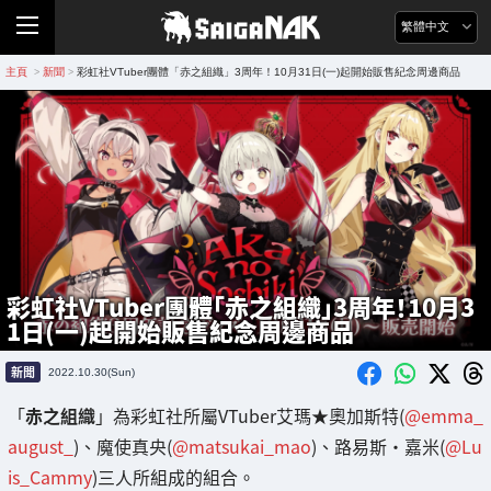
繁體中文
主頁
新聞
彩虹社VTuber團體「赤之組織」3周年！10月31日(一)起開始販售紀念周邊商品
>
>
彩虹社VTuber團體「赤之組織」3周年！10月3
1日(一)起開始販售紀念周邊商品
新聞
2022.10.30(Sun)
「
赤之組織
」為彩虹社所屬VTuber艾瑪★奧加斯特(
@emma_
august_
)、魔使真央(
@matsukai_mao
)、路易斯・嘉米(
@Lu
is_Cammy
)三人所組成的組合。