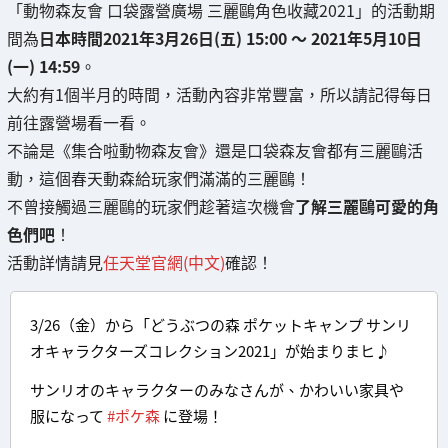
「動物森友會 口袋露營廣場 三麗鷗角色收藏2021」的活動期
間為
日本時間2021年3月26日(五) 15:00 ～ 2021年5月10日
(一) 14:59
。
大約有1個半月的時間，活動內容非常豐富，所以請記得每日
前往露營場看一看。
不論是《集合啦動物森友會》還是口袋森友會都有三麗鷗活
動，這個春天動森給玩家們滿滿的三麗鷗！
不曾接觸過三麗鷗的玩家們趁著這次機會
了解三麗鷗可愛的角
色們吧
！
活動詳情請見
任天堂官網(中文)
確認！
3/26（金）から「どうぶつの森 ポケットキャンプ サンリ
オキャラクターズコレクション2021」が始まりまヒ♪
サンリオのキャラクターのみなさんが、かわいい家具や
服になって
#ポケ森
に登場！