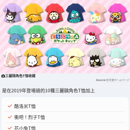
三麗鷗角色T恤收藏
任天堂ホームページ
是在2019年登場過的10種三麗鷗角色T恤加上
酷洛米T恤
衝吧！烈子T恤
花小兔T恤