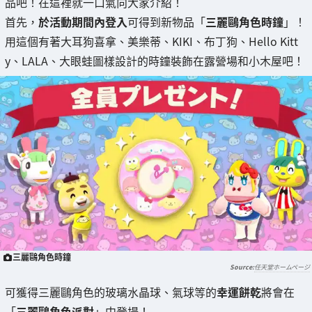
品吧！在這裡就一口氣向大家介紹！
首先，
於活動期間內登入
可得到新物品「
三麗鷗角色時鐘
」！
用這個有著大耳狗喜拿、美樂蒂、KIKI、布丁狗、Hello Kitt
y、LALA、大眼蛙圖樣設計的時鐘裝飾在露營場和小木屋吧！
三麗鷗角色時鐘
任天堂ホームページ
可獲得三麗鷗角色的玻璃水晶球、氣球等的
幸運餅乾
將會在
「
三麗鷗角色派對
」中登場！