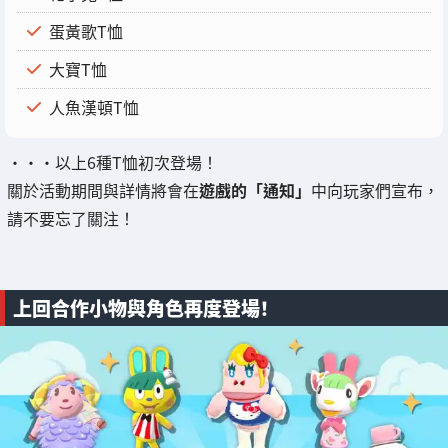
蛋黃歌T恤
大寶T恤
人魚漢頓T恤
・・・以上6種T恤初次登場！
關於活動期間與詳情將會在
遊戲的「通知」
中向玩家們宣布，
請不要忘了關注！
上回合作小物與角色再度登場！