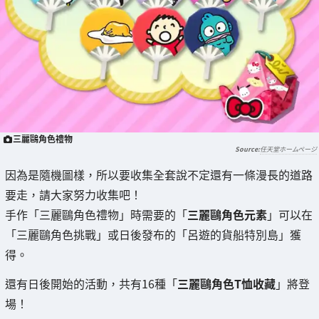
三麗鷗角色禮物
任天堂ホームページ
因為是隨機圖樣，所以要收集全套說不定還有一條漫長的道路
要走，請大家努力收集吧！
手作「三麗鷗角色禮物」時需要的「
三麗鷗角色元素
」可以在
「三麗鷗角色挑戰」或日後發布的「呂遊的貨船特別島」獲
得。
還有日後開始的活動，共有16種「
三麗鷗角色T恤收藏
」將登
場！