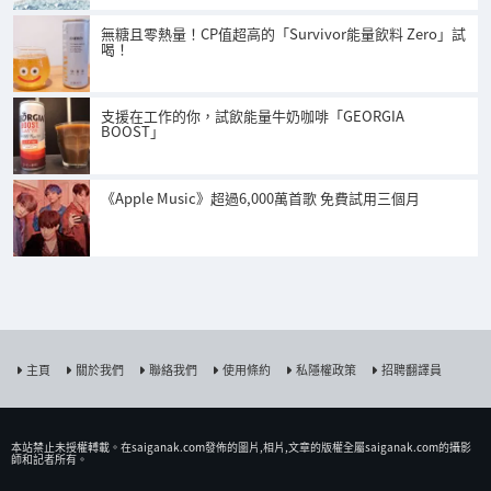
無糖且零熱量！CP值超高的「Survivor能量飲料 Zero」試
喝！
支援在工作的你，試飲能量牛奶咖啡「GEORGIA
BOOST」
《Apple Music》超過6,000萬首歌 免費試用三個月
主頁
關於我們
聯絡我們
使用條約
私隱權政策
招聘翻譯員
本站禁止未授權𨍭載。在saiganak.com發佈的圖片,相片,文章的版權全屬saiganak.com的攝影
師和記者所有。