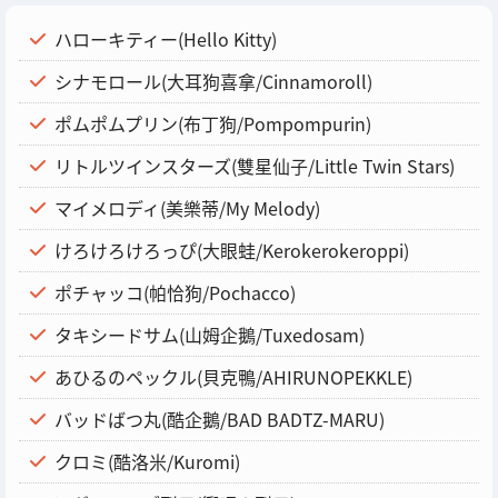
ハローキティー(Hello Kitty)
シナモロール(大耳狗喜拿/Cinnamoroll)
ポムポムプリン(布丁狗/Pompompurin)
リトルツインスターズ(雙星仙子/Little Twin Stars)
マイメロディ(美樂蒂/My Melody)
けろけろけろっぴ(大眼蛙/Kerokerokeroppi)
ポチャッコ(帕恰狗/Pochacco)
タキシードサム(山姆企鵝/Tuxedosam)
あひるのペックル(貝克鴨/AHIRUNOPEKKLE)
バッドばつ丸(酷企鵝/BAD BADTZ-MARU)
クロミ(酷洛米/Kuromi)