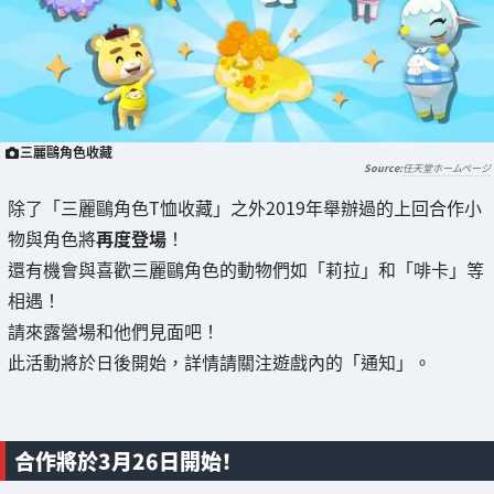
三麗鷗角色收藏
任天堂ホームページ
除了「三麗鷗角色T恤收藏」之外2019年舉辦過的上回合作小
物與角色將
再度登場
！
還有機會與喜歡三麗鷗角色的動物們如「莉拉」和「啡卡」等
相遇！
請來露營場和他們見面吧！
此活動將於日後開始，詳情請關注遊戲內的「通知」。
合作將於3月26日開始！