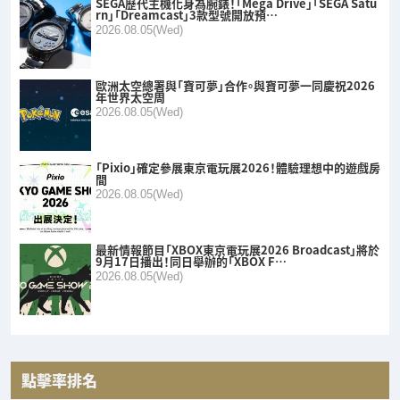
SEGA歷代主機化身為腕錶！「Mega Drive」「SEGA Satu
rn」「Dreamcast」3款型號開放預…
2026.08.05(Wed)
歐洲太空總署與「寶可夢」合作。與寶可夢一同慶祝2026
年世界太空周
2026.08.05(Wed)
「Pixio」確定參展東京電玩展2026！體驗理想中的遊戲房
間
2026.08.05(Wed)
最新情報節目「XBOX東京電玩展2026 Broadcast」將於
9月17日播出！同日舉辦的「XBOX F…
2026.08.05(Wed)
點擊率排名