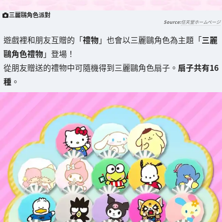
三麗鷗角色派對
任天堂ホームページ
遊戲裡和朋友互贈的「
禮物
」也會以三麗鷗角色為主題「
三麗
鷗角色禮物
」登場！
從朋友贈送的禮物中可隨機得到三麗鷗角色扇子。
扇子共有16
種
。