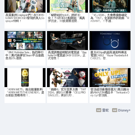
高質素的Cosplayer們！在TOKYO
「秘密結社holoX」終於3D
「VCJ 2026」大會應援曲確定
GAME SHOW 2022發現的美人Co
化！？6月9日20點開始「風真
為「T.N.T」全新創作的歌曲「R
splayer特輯！
伊呂波」3D披露播送開…
ADIANT」！手越…
「BNE Publisher Sale」熱烈舉行
高度調整超輕鬆的電競桌「Bau
最大40Gbps的超高速資料傳送
中！萬代南夢宮Steam平台遊戲
hutte SA電競桌DHB-1200SA」正
電競CABLE「Razer Thunderbolt 4
最高85%優惠…
式發售！
CABLES」登…
「KIRIN METS」推出能量飲料
「鐵拳8」官方世界大賽「TWT
登頂成功會獲得最大1萬日圓分
「KIRIN METS THE ENERGY」是
2024」的DOJO賽事「CELLPRO
的AMAZON禮品卡「Twitcast x O
自動販賣機專用！…
SINGLES」將於5月1…
nly Up! 登頂挑…
雷蛇
Disney+