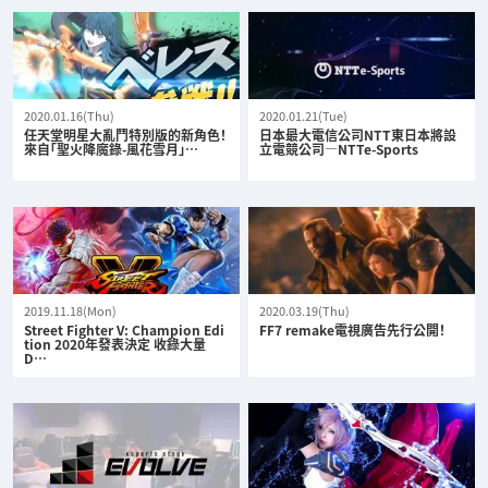
2020.01.16(Thu)
2020.01.21(Tue)
任天堂明星大亂鬥特別版的新角色！
日本最大電信公司NTT東日本將設
來自「聖火降魔錄-風花雪月」…
立電競公司—NTTe-Sports
2019.11.18(Mon)
2020.03.19(Thu)
Street Fighter V: Champion Edi
FF7 remake電視廣告先行公開！
tion 2020年發表決定 收錄大量
D…