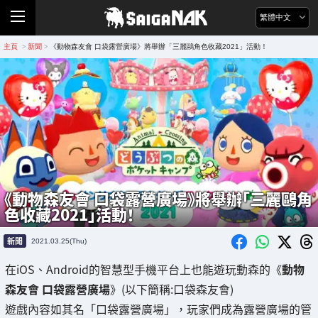
繁體中文
主頁
新聞
《動物森友會 口袋露營廣場》將舉辦「三麗鷗角色收藏2021」活動！
>
>
《動物森友會 口袋露營廣場》將舉辦「三麗鷗角
色收藏2021」活動！
新聞
2021.03.25(Thu)
在iOS、Android的智慧型手機平台上也能遊玩動森的《
動物
森友會 口袋露營廣場
》(以下簡稱:口袋森友會)
遊戲內容如其名「口袋露營廣場」，玩家們成為露營廣場的管