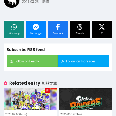
-
2021.03.25
新聞
WhatsApp
Messenger
Facebook
Threads
X
Subscribe RSS feed
Follow on Feedly
Follow on Inoreader
Related entry
相關文章
2023.02.06(Mon)
2025.06.12(Thu)