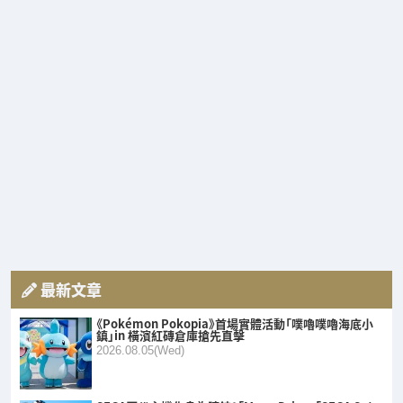
最新文章
《Pokémon Pokopia》首場實體活動「噗嚕噗嚕海底小
鎮」in 橫濱紅磚倉庫搶先直擊
2026.08.05(Wed)