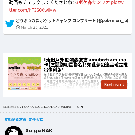
動画もチェックしてくださヒね✨
#ポケ森サンリオ
pic.twi
tter.com/h73S0XwIMw
— どうぶつの森 ポケットキャンプ コンプリート (@pokemori_jp)
March 23, 2021
『走出戶外 動物森友會 amiibo+』amiibo
卡【三麗鷗明星聯名】！如此夢幻逸品確定推
出復刻版！
讓全世界陷入島嶼開發潮的Nintendo Switch《集合啦！動物森友
會》2021年1月28日(四)發布免費更新，新增「狂歡節」等季節活動，
一定讓今年也是熱鬧非凡！與島民的互動可以說是享受島嶼樂趣
不可或缺的一部分。雖然島民是隨機分配的，不過曾經發售過的動
Read more
物森友會系列amiibo與amiibo卡也可以在《集合啦！動物森
©Nintendo © '21 SANRIO CO., LTD. APPR. NO. S612166 S/T•F
動物森友會
任天堂
Saiga NAK