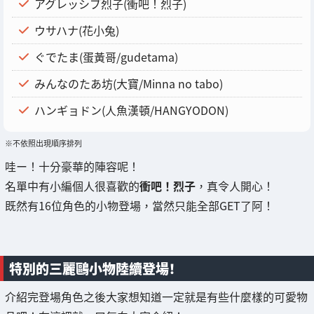
アグレッシブ烈子(衝吧！烈子)
ウサハナ(花小兔)
ぐでたま(蛋黃哥/gudetama)
みんなのたあ坊(大寶/Minna no tabo)
ハンギョドン(人魚漢頓/HANGYODON)
※不依照出現順序排列
哇ー！十分豪華的陣容呢！
名單中有小編個人很喜歡的
衝吧！烈子
，真令人開心！
既然有16位角色的小物登場，當然只能全部GET了阿！
特別的三麗鷗小物陸續登場！
介紹完登場角色之後大家想知道一定就是有些什麼樣的可愛物