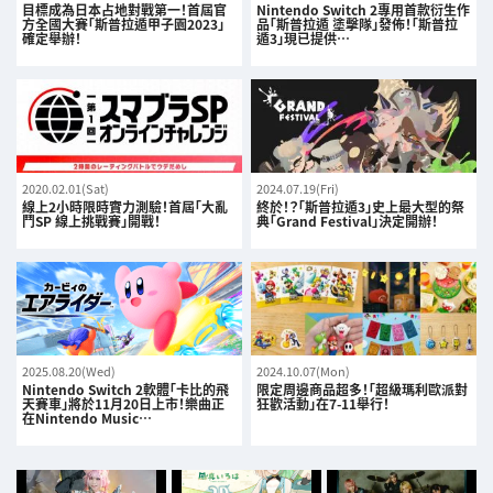
目標成為日本占地對戰第一！首屆官
Nintendo Switch 2專用首款衍生作
方全國大賽「斯普拉遁甲子園2023」
品「斯普拉遁 塗擊隊」發佈！「斯普拉
確定舉辦！
遁3」現已提供…
2020.02.01(Sat)
2024.07.19(Fri)
線上2小時限時實力測驗！首屆「大亂
終於！？「斯普拉遁3」史上最大型的祭
鬥SP 線上挑戰賽」開戰！
典「Grand Festival」決定開辦！
2025.08.20(Wed)
2024.10.07(Mon)
Nintendo Switch 2軟體「卡比的飛
限定周邊商品超多！「超級瑪利歐派對
天賽車」將於11月20日上市！樂曲正
狂歡活動」在7-11舉行！
在Nintendo Music…