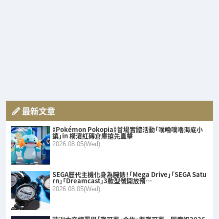
最新文章
《Pokémon Pokopia》首場實體活動「噗嚕噗嚕海底小
鎮」in 橫濱紅磚倉庫搶先直擊
2026.08.05(Wed)
SEGA歷代主機化身為腕錶！「Mega Drive」「SEGA Satu
rn」「Dreamcast」3款型號開放預…
2026.08.05(Wed)