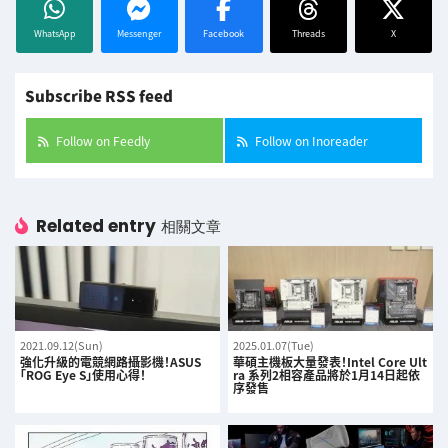
WhatsApp
Messenger
Facebook
Threads
X
Subscribe RSS feed
Follow on Feedly
Follow on Inoreader
Related entry
相關文章
2021.09.12(Sun)
2025.01.07(Tue)
強化升級的電競網路攝影機！ASUS
華碩主機板大量發表！Intel Core Ult
「ROG Eye S」使用心得！
ra 系列2相容產品將於1月14日起依
序發售