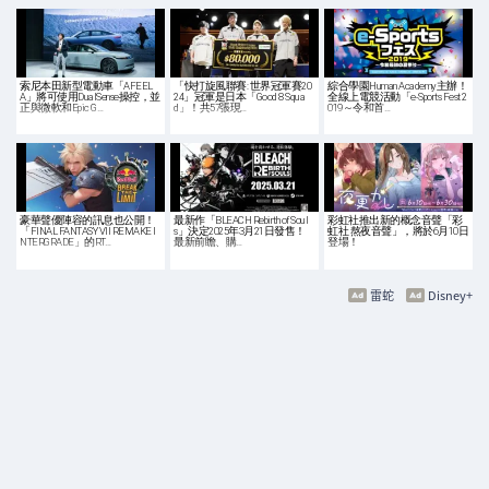
索尼本田新型電動車「AFEEL
「快打旋風聯賽: 世界冠軍賽20
綜合學園Human Academy主辦！
A」將可使用DualSense操控，並
24」冠軍是日本「Good 8 Squa
全線上電競活動「e-Sports Fest 2
正與微軟和Epic G…
d」！共57張現…
019～令和首…
豪華聲優陣容的訊息也公開！
最新作「BLEACH Rebirth of Soul
彩虹社推出新的概念音聲「彩
「FINAL FANTASY VII REMAKE I
s」決定2025年3月21日發售！
虹社 熬夜音聲」，將於6月10日
NTERGRADE」的RT…
最新前瞻、購…
登場！
雷蛇
Disney+