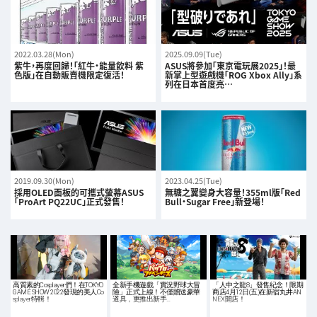
2022.03.28(Mon)
2025.09.09(Tue)
紫牛，再度回歸！「紅牛・能量飲料 紫
ASUS將參加「東京電玩展2025」！最
色版」在自動販賣機限定復活！
新掌上型遊戲機「ROG Xbox Ally」系
列在日本首度亮…
2019.09.30(Mon)
2023.04.25(Tue)
採用OLED面板的可攜式螢幕ASUS
無糖之翼變身大容量！355ml版「Red
「ProArt PQ22UC」正式發售！
Bull・Sugar Free」新登場！
高質素的Cosplayer們！在TOKYO
全新手機遊戲「實況野球大冒
「人中之龍8」發售紀念！限期
GAME SHOW 2022發現的美人Co
險」正式上線！不僅贈送豪華
商店4月12日(五)在新宿丸井AN
splayer特輯！
道具，更推出新手…
NEX開店！