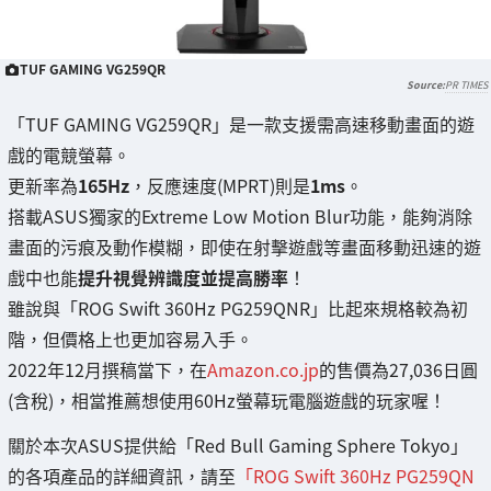
TUF GAMING VG259QR
PR TIMES
「TUF GAMING VG259QR」是一款支援需高速移動畫面的遊
戲的電競螢幕。
更新率為
165Hz
，反應速度(MPRT)則是
1ms
。
搭載ASUS獨家的Extreme Low Motion Blur功能，能夠消除
畫面的污痕及動作模糊，即使在射擊遊戲等畫面移動迅速的遊
戲中也能
提升視覺辨識度並提高勝率
！
雖說與「ROG Swift 360Hz PG259QNR」比起來規格較為初
階，但價格上也更加容易入手。
2022年12月撰稿當下，在
Amazon.co.jp
的售價為27,036日圓
(含稅)，相當推薦想使用60Hz螢幕玩電腦遊戲的玩家喔！
關於本次ASUS提供給「Red Bull Gaming Sphere Tokyo」
的各項產品的詳細資訊，請至
「ROG Swift 360Hz PG259QN