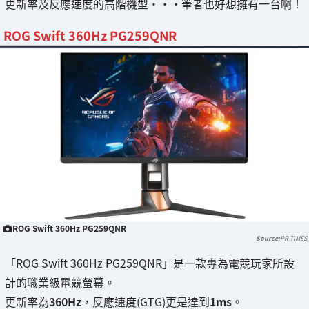
更新率及反應速度的高階機型・・・筆者也好想擁有一台啊！
ROG Swift 360Hz PG259QNR
ROG Swift 360Hz PG259QNR
PR TIMES
「ROG Swift 360Hz PG259QNR」是一款專為電競玩家所設
計的職業級電競螢幕。
更新率為
360Hz
，反應速度(GTG)更是達到
1ms
。