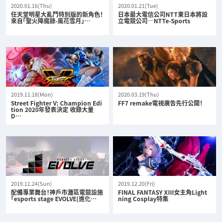
2020.01.16(Thu)
2020.01.21(Tue)
任天堂明星大亂鬥特別版的新角色！
日本最大電信公司NTT東日本將設
來自「聖火降魔錄-風花雪月」…
立電競公司—NTTe-Sports
2019.11.18(Mon)
2020.03.19(Thu)
Street Fighter V: Champion Edi
FF7 remake電視廣告先行公開！
tion 2020年發表決定 收錄大量
D…
2019.11.24(Sun)
2019.12.20(Fri)
配備專業舞台！神戶市灘區電競設施
FINAL FANTASY XIII女主角Light
「esports stage EVOLVE(進化…
ning Cosplay特集