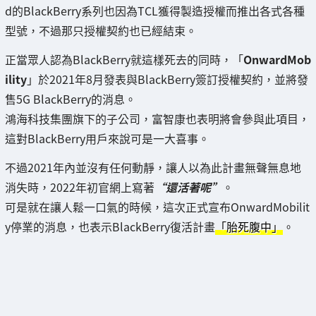
d的BlackBerry系列也因為TCL獲得製造授權而推出各式各種
型號，不過那只授權契約也已經結束。
正當眾人認為BlackBerry就這樣死去的同時，「
OnwardMob
ility
」於2021年8月發表與BlackBerry簽訂授權契約，並將發
售5G BlackBerry的消息。
鴻海科技集團旗下的子公司，富智康也表明將會參與此項目，
這對BlackBerry用戶來說可是一大喜事。
不過2021年內並沒有任何動靜，讓人以為此計畫無聲無息地
消失時，2022年初官網上寫著
“還活著呢”
。
可是就在讓人鬆一口氣的時候，這次正式宣布OnwardMobilit
y停業的消息，也表示BlackBerry復活計畫
「胎死腹中」
。