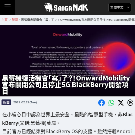
繁體中文
主頁
新聞
黑莓機復活機會「霉」了？！OnwardMobility宣布關閉公司且停止5G BlackBerry開
>
>
黑莓機復活機會「霉」了？！OnwardMobility
宣布關閉公司且停止5G BlackBerry開發項
目
新聞
2022.02.22(Tue)
在小編心目中認為世界上最安全、最酷的智慧型手機，非
Blac
kBerry
(又稱:黑莓機)莫屬。
目前官方已經結束對BlackBerry OS的支援。雖然搭載Androi