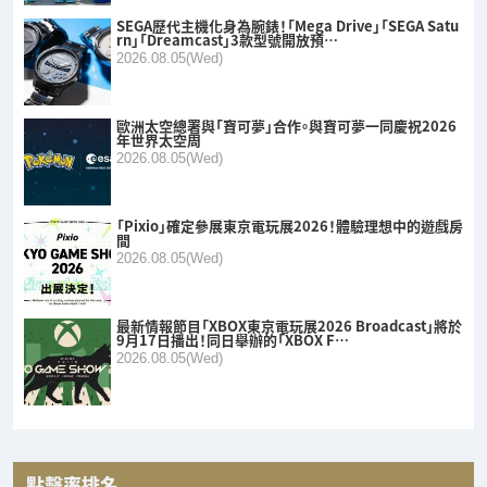
SEGA歷代主機化身為腕錶！「Mega Drive」「SEGA Satu
rn」「Dreamcast」3款型號開放預…
2026.08.05(Wed)
歐洲太空總署與「寶可夢」合作。與寶可夢一同慶祝2026
年世界太空周
2026.08.05(Wed)
「Pixio」確定參展東京電玩展2026！體驗理想中的遊戲房
間
2026.08.05(Wed)
最新情報節目「XBOX東京電玩展2026 Broadcast」將於
9月17日播出！同日舉辦的「XBOX F…
2026.08.05(Wed)
點擊率排名