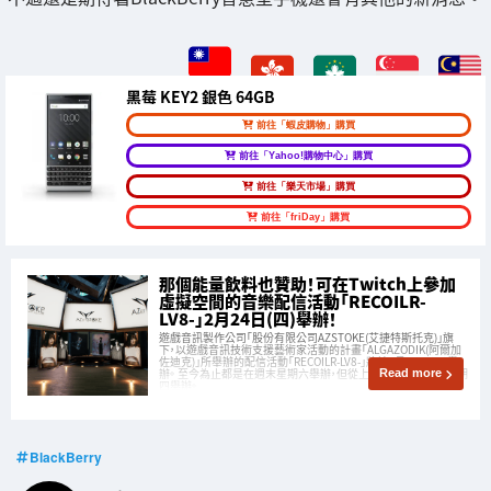
黑莓 KEY2 銀色 64GB
前往「蝦皮購物」購買
前往「Yahoo!購物中心」購買
前往「樂天市場」購買
前往「friDay」購買
那個能量飲料也贊助！可在Twitch上參加
虛擬空間的音樂配信活動「RECOILR-
LV8-」2月24日(四)舉辦！
遊戲音訊製作公司「股份有限公司AZSTOKE(艾捷特斯托克)」旗
下，以遊戲音訊技術支援藝術家活動的計畫「ALGAZODIK(阿爾加
佐迪克)」所舉辦的配信活動「RECOILR-LV8-」將於2月24日(四)舉
辦。 至今為止都是在週末星期六舉辦，但從上次開始改為平日星期
Read more
四舉辦。
BlackBerry