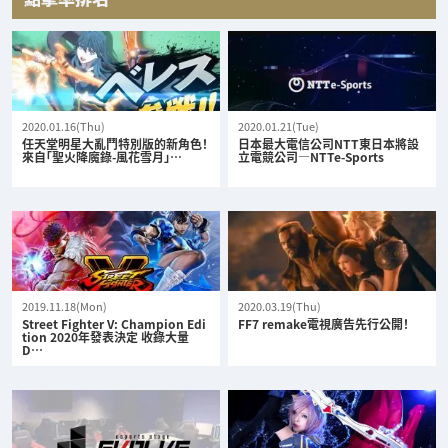
2020.01.16(Thu)
2020.01.21(Tue)
任天堂明星大亂鬥特別版的新角色！
日本最大電信公司NTT東日本將設
來自「聖火降魔錄-風花雪月」…
立電競公司—NTTe-Sports
2019.11.18(Mon)
2020.03.19(Thu)
Street Fighter V: Champion Edi
FF7 remake電視廣告先行公開！
tion 2020年發表決定 收錄大量
D…