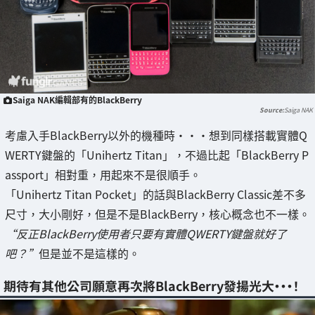
Saiga NAK編輯部有的BlackBerry
Saiga NAK
考慮入手BlackBerry以外的機種時・・・想到同樣搭載實體Q
WERTY鍵盤的「Unihertz Titan」，不過比起「BlackBerry P
assport」相對重，用起來不是很順手。
「Unihertz Titan Pocket」的話與BlackBerry Classic差不多
尺寸，大小剛好，但是不是BlackBerry，核心概念也不一樣。
“反正BlackBerry使用者只要有實體QWERTY鍵盤就好了
吧？”
但是並不是這樣的。
期待有其他公司願意再次將BlackBerry發揚光大・・・！