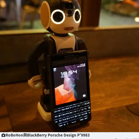
RoBoHon與BlackBerry Porsche Design P'9983