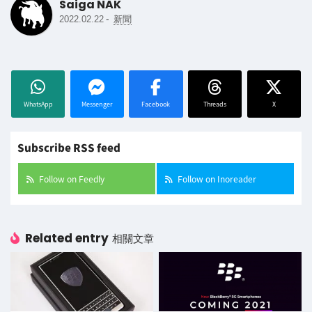
Saiga NAK
-
2022.02.22
新聞
WhatsApp
Messenger
Facebook
Threads
X
Subscribe RSS feed
Follow on Feedly
Follow on Inoreader
Related entry
相關文章