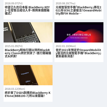
2018.09.07(Fri)
2020.08.20(Thu)
待望已久的日本版 BlackBerry KEY
元祖智慧型手機「BlackBerry」將在2
2，在發售日成功入手，照例來個開箱
021年以5G之姿復活！OnwardMobi
儀式！
lity與FIH Mobile…
2015.01.09(Fri)
2022.01.10(Mon)
BlackBerry粉絲引頸以待的BlackB
曾於2021年預定於OnwardMobilit
erry Classic終於到貨了，進行開箱儀
y復活的元祖智能手機「BlackBerry」
式＆評測！
更新最新消息！
2018.03.12(Mon)
終於買了DSDS對應的BlackBerry K
EYone(BBB100-7)所以來開箱！