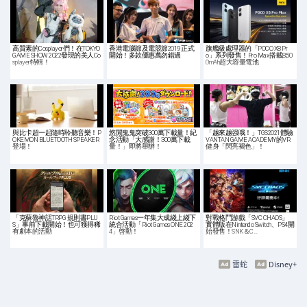
高質素的Cosplayer們！在TOKYO
香港電腦節及電競節2019 正式
旗艦級處理器的「POCO X8 Pr
GAME SHOW 2022發現的美人Co
開始！多款優惠萬勿錯過
o」系列發售！Pro Max搭載8,50
splayer特輯！
0mAh超大容量電池
與比卡超一起隨時聆聽音樂！P
悠閒鬼鬼突破300萬下載量！紀
「越來越强哦！」TGS2021體驗
OKEMON BLUETOOTH SPEAKER
念活動「大感謝！300萬下載
VANTAN GAME ACADEMY的VR
登場！
量！」即將舉辦！
健身「閃亮褐色」！
「克蘇魯神話TRPG 規則書PLU
Riot Games一年集大成綫上綫下
對戰格鬥游戲「SVC CHAOS」
S」事前下載開始！也可獲得稀
統合活動「Riot Games ONE 202
實體版在Nintendo Switch、PS4開
有劇本的活動
4」啓動！
始發售！SNK＆C…
雷蛇
Disney+