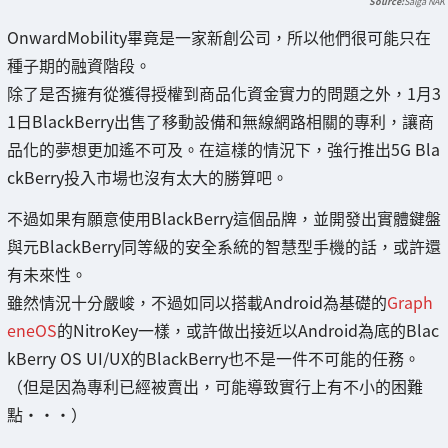
Saiga NAK
OnwardMobility畢竟是一家新創公司，所以他們很可能只在
種子期的融資階段。
除了是否擁有從獲得授權到商品化資金實力的問題之外，1月3
1日BlackBerry出售了移動設備和無線網路相關的專利，讓商
品化的夢想更加遙不可及。在這樣的情況下，強行推出5G Bla
ckBerry投入市場也沒有太大的勝算吧。
不過如果有願意使用BlackBerry這個品牌，並開發出實體鍵盤
與元BlackBerry同等級的安全系統的智慧型手機的話，或許還
有未來性。
雖然情況十分嚴峻，不過如同以搭載Android為基礎的
Graph
eneOS
的NitroKey一樣，或許做出接近以Android為底的Blac
kBerry OS UI/UX的BlackBerry也不是一件不可能的任務。
（但是因為專利已經被賣出，可能導致實行上有不小的困難
點・・・）