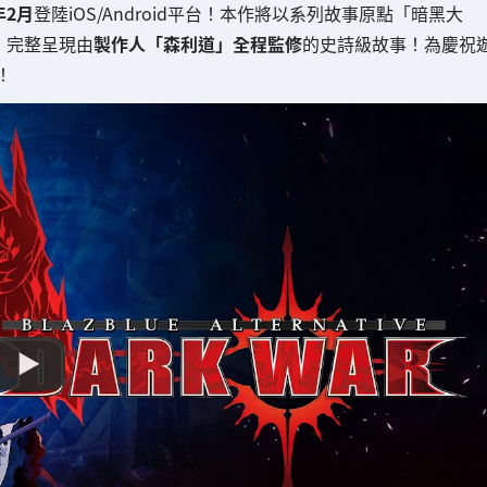
年2月
登陸iOS/Android平台！本作將以系列故事原點「暗黑大
，完整呈現由
製作人「森利道」全程監修
的史詩級故事！為慶祝
！