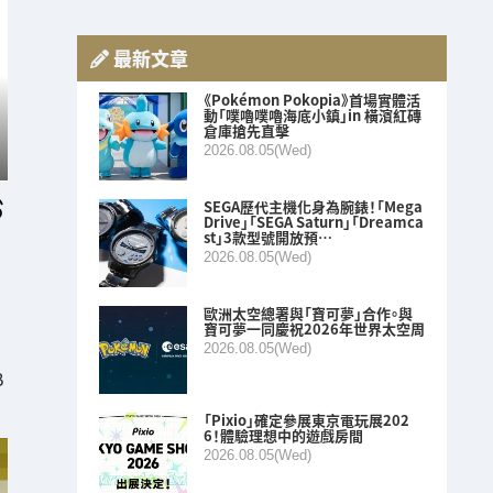
最新文章
《Pokémon Pokopia》首場實體活
動「噗嚕噗嚕海底小鎮」in 橫濱紅磚
倉庫搶先直擊
2026.08.05(Wed)
SEGA歷代主機化身為腕錶！「Mega
Drive」「SEGA Saturn」「Dreamca
st」3款型號開放預…
2026.08.05(Wed)
歐洲太空總署與「寶可夢」合作。與
寶可夢一同慶祝2026年世界太空周
2026.08.05(Wed)
B
「Pixio」確定參展東京電玩展202
6！體驗理想中的遊戲房間
2026.08.05(Wed)