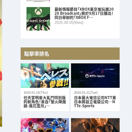
最新情報節目「XBOX東京電玩展20
26 Broadcast」將於9月17日播出！
同日舉辦的「XBOX F…
2026.08.05(Wed)
點擊率排名
2020.01.16(Thu)
2020.01.21(Tue)
任天堂明星大亂鬥特別版
日本最大電信公司NTT東
的新角色！來自「聖火降魔
日本將設立電競公司—N
錄-風花雪月」…
TTe-Sports