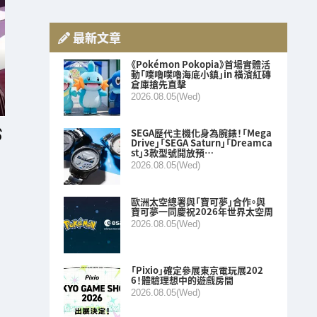
最新文章
《Pokémon Pokopia》首場實體活
動「噗嚕噗嚕海底小鎮」in 橫濱紅磚
倉庫搶先直擊
2026.08.05(Wed)
SEGA歷代主機化身為腕錶！「Mega
Drive」「SEGA Saturn」「Dreamca
st」3款型號開放預…
2026.08.05(Wed)
歐洲太空總署與「寶可夢」合作。與
寶可夢一同慶祝2026年世界太空周
2026.08.05(Wed)
「Pixio」確定參展東京電玩展202
6！體驗理想中的遊戲房間
2026.08.05(Wed)