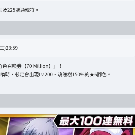
玉及225張通魂符。
)23:59
喚券【70 Million】」！
召喚時，必定會出現Lv.200・魂魄樹150%的★6腳色。