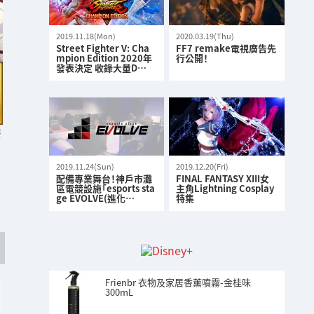
2019.11.18(Mon)
2020.03.19(Thu)
Street Fighter V: Cha
FF7 remake電視廣告先
mpion Edition 2020年
行公開！
發表決定 收錄大量D…
S
2019.11.24(Sun)
2019.12.20(Fri)
配備專業舞台！神戶市灘
FINAL FANTASY XIII女
區電競設施「esports sta
主角Lightning Cosplay
ge EVOLVE(進化…
特集
Frienbr 衣物及家居香薰噴霧-金桂味
300mL