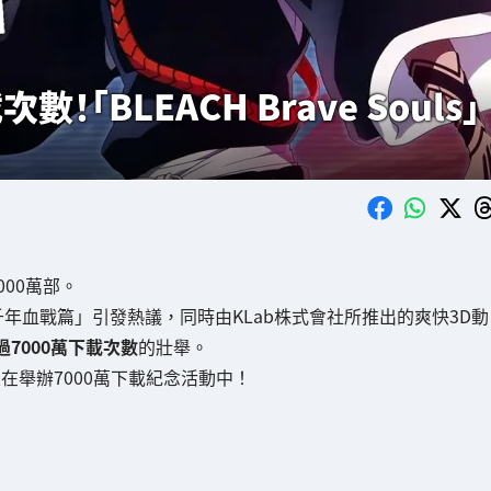
「BLEACH Brave Souls」
000萬部。
H 千年血戰篇」引發熱議，同時由KLab株式會社所推出的爽快3D動
7000萬下載次數
的壯舉。
起正在舉辦7000萬下載紀念活動中！