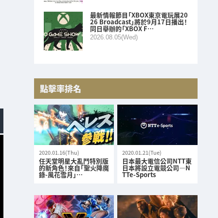
最新情報節目「XBOX東京電玩展20
26 Broadcast」將於9月17日播出！
同日舉辦的「XBOX F…
2026.08.05(Wed)
點擊率排名
2020.01.16(Thu)
2020.01.21(Tue)
任天堂明星大亂鬥特別版
日本最大電信公司NTT東
的新角色！來自「聖火降魔
日本將設立電競公司—N
錄-風花雪月」…
TTe-Sports