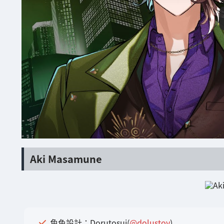
Aki Masamune
角色設計：Dorutosui(
@dolustoy
)