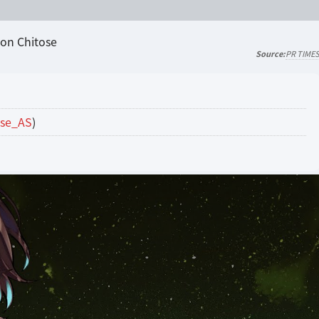
PR TIME
se_AS
)