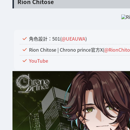
Rion Chitose
角色設計：501(
@UEAUWA
)
Rion Chitose | Chrono prince官方X(
@RionChito
YouTube