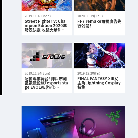
2019.11.18(Mon)
2020.03.19(Thu)
Street Fighter V: Cha
FF7 remake電視廣告先
mpion Edition 2020年
行公開！
發表決定 收錄大量D…
2019.11.24(Sun)
2019.12.20(Fri)
配備專業舞台！神戶市灘
FINAL FANTASY XIII女
區電競設施「esports sta
主角Lightning Cosplay
ge EVOLVE(進化…
特集