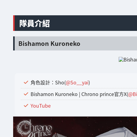
隊員介紹
Bishamon Kuroneko
角色設計：Sho(
@So__yai
)
Bishamon Kuroneko | Chrono prince官方X(
@B
YouTube