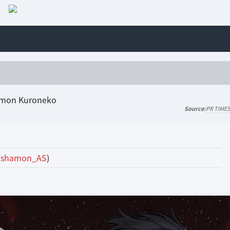
PR TIME
ishamon_AS
)