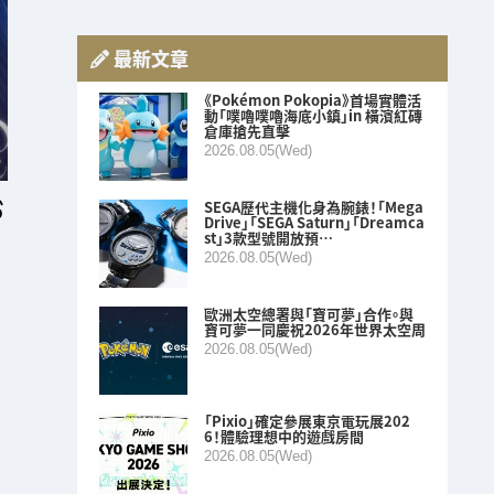
最新文章
《Pokémon Pokopia》首場實體活
動「噗嚕噗嚕海底小鎮」in 橫濱紅磚
倉庫搶先直擊
2026.08.05(Wed)
SEGA歷代主機化身為腕錶！「Mega
Drive」「SEGA Saturn」「Dreamca
st」3款型號開放預…
2026.08.05(Wed)
歐洲太空總署與「寶可夢」合作。與
寶可夢一同慶祝2026年世界太空周
2026.08.05(Wed)
「Pixio」確定參展東京電玩展202
6！體驗理想中的遊戲房間
2026.08.05(Wed)