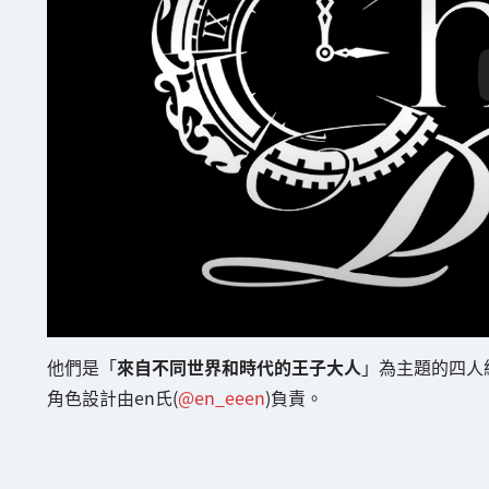
他們是「
來自不同世界和時代的王子大人
」為主題的四人
角色設計由en氏(
@en_eeen
)負責。