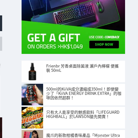
S
Frienbr 芳香桌面除菌液 瀨戶內檸檬 便攜
裝 50mL
500ml的KiiVA成分濃縮成350ml！即使變
少了「KiiVA ENERGY DRINK EXTRA」的咖
啡因依然超群！
只有大人能享受的魅惑飲料「LIFEGUARD
HIGHBALL」於LAWSON搶先開賣！
魔爪的新款柑橘香味產品「Monster Ultra