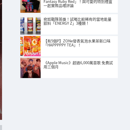
Fantasy Ruby Red」！與可愛的特別禮盒
一起實際品嚐評論
宛如戰隊英雄！試喝比較稀有的當地能量
飲料「ENERGY Z」3種類！
【有5個P】ZONe發表氣泡水果茶新口味
「HAPPPPPY TEA」！
《Apple Music》超過6,000萬首歌 免費試
用三個月