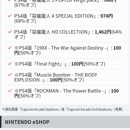
(67%オフ)
PS4版「惡魔獵人 4 SPECIAL EDITION」:
974円
(68%オフ)
PS4版「惡魔獵人 HD COLLECTION」:
1,462円
(64%
オフ)
※PS4版「19XX - The War Against Destiny -」:
100
円
(50%オフ)
※PS4版「Final Fight」」:
100円
(50%オフ)
※PS4版「Muscle Bomber - THE BODY
EXPLOSION -」:
100円
(50%オフ)
※PS4版「ROCKMAN - The Power Battle -」:
100
円
(50%オフ)
※遊玩需要「Capcom Arcade Stadium」或「Capcom Arcade 2nd Stadium」(免費)
NINTENDO eSHOP