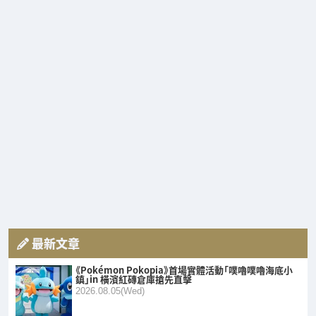
最新文章
《Pokémon Pokopia》首場實體活動「噗嚕噗嚕海底小
鎮」in 橫濱紅磚倉庫搶先直擊
2026.08.05(Wed)