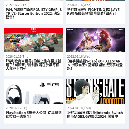
2022.05.26(Thu)
2020.09.16(Wed)
PS4/PS5格鬥遊戲「GUILTY GEAR -S
快打旋風V與「FIGHTING EX LAYE
TRIVE- Starter Edition 2022」決定
R」聯名服裝登場！隆變身「凱莉」！
發售！
2026.01.22(Thu)
2022.03.16(Wed)
「瑪利歐賽車世界」的線上生存模式新
【用手機挑戰S-Cap】KOF ALLSTAR
增了「團隊賽」！勝利關鍵在於讓每個
× 街頭霸王5 冠軍版開始接受事前登
人都登上前列
記！
2020.06.12(Fri)
2024.04.18(Thu)
PlayStation 5周邊大公開！從耳機到
1作品100日圓起！Nintendo Switch
遙控器一應俱全！
向「MAGES.GW優惠2024」開催中！