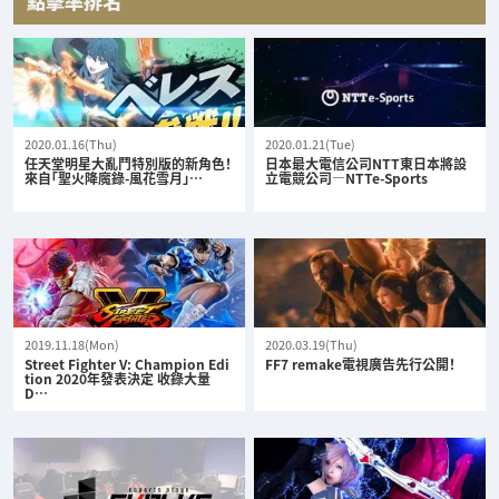
點擊率排名
2020.01.16(Thu)
2020.01.21(Tue)
任天堂明星大亂鬥特別版的新角色！
日本最大電信公司NTT東日本將設
來自「聖火降魔錄-風花雪月」…
立電競公司—NTTe-Sports
2019.11.18(Mon)
2020.03.19(Thu)
Street Fighter V: Champion Edi
FF7 remake電視廣告先行公開！
tion 2020年發表決定 收錄大量
D…