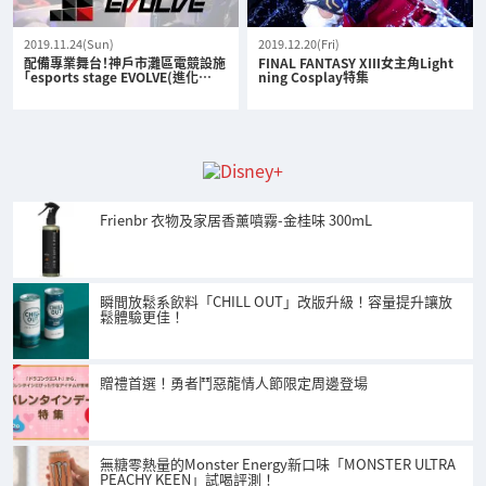
2019.11.24(Sun)
2019.12.20(Fri)
配備專業舞台！神戶市灘區電競設施
FINAL FANTASY XIII女主角Light
「esports stage EVOLVE(進化…
ning Cosplay特集
Frienbr 衣物及家居香薰噴霧-金桂味 300mL
瞬間放鬆系飲料「CHILL OUT」改版升級！容量提升讓放
鬆體驗更佳！
贈禮首選！勇者鬥惡龍情人節限定周邊登場
無糖零熱量的Monster Energy新口味「MONSTER ULTRA
PEACHY KEEN」試喝評測！