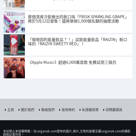
那個清爽冷飲推出的新口味「FRISK SPARKLING GRAPE」
將於5月12日發售！還將舉辦1,000個名額的抽獎活動
「咖啡因的能量飲品？！」試飲能量飲品「RAIZIN」新口
味的「RAIZIN SWEETY RED」！
《Apple Music》超過6,000萬首歌 免費試用三個月
主頁
關於我們
聯絡我們
使用條約
私隱權政策
招聘翻譯員
本站禁止未授權𨍭載。在saiganak.com發佈的圖片,相片,文章的版權全屬saiganak.com的攝影
師和記者所有。