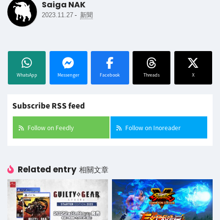
Saiga NAK
-
2023.11.27
新聞
WhatsApp
Messenger
Facebook
Threads
X
Subscribe RSS feed
Follow on Feedly
Follow on Inoreader
Related entry
相關文章