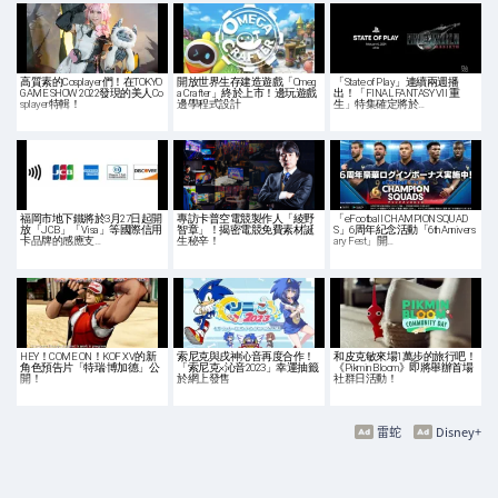
高質素的Cosplayer們！在TOKYO
開放世界生存建造遊戲「Omeg
「State of Play」連續兩週播
GAME SHOW 2022發現的美人Co
a Crafter」終於上市！邊玩遊戲
出！「FINAL FANTASY VII 重
splayer特輯！
邊學程式設計
生」特集確定將於…
福岡市地下鐵將於3月27日起開
專訪卡普空電競製作人「綾野
「eFootball CHAMPION SQUAD
放「JCB」「Visa」等國際信用
智章」！揭密電競免費素材誕
S」6周年紀念活動「6th Annivers
卡品牌的感應支…
生秘辛！
ary Fest」開…
HEY！COME ON！KOF XV的新
索尼克與戌神沁音再度合作！
和皮克敏來場1萬步的旅行吧！
角色預告片「特瑞·博加德」公
「索尼克×沁音2023」幸運抽籤
《Pikmin Bloom》即將舉辦首場
開！
於網上發售
社群日活動！
雷蛇
Disney+