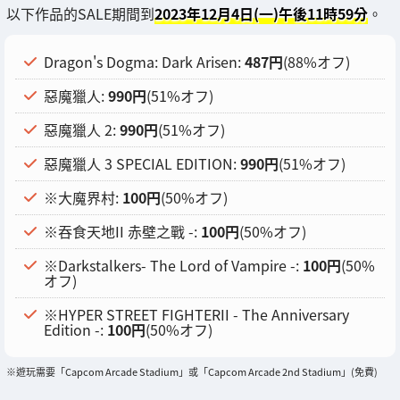
以下作品的SALE期間到
2023年12月4日(一)午後11時59分
。
Dragon's Dogma: Dark Arisen:
487円
(88%オフ)
惡魔獵人:
990円
(51%オフ)
惡魔獵人 2:
990円
(51%オフ)
惡魔獵人 3 SPECIAL EDITION:
990円
(51%オフ)
※大魔界村:
100円
(50%オフ)
※吞食天地II 赤壁之戰 -:
100円
(50%オフ)
※Darkstalkers- The Lord of Vampire -:
100円
(50%
オフ)
※HYPER STREET FIGHTERII - The Anniversary
Edition -:
100円
(50%オフ)
※遊玩需要「Capcom Arcade Stadium」或「Capcom Arcade 2nd Stadium」(免費)