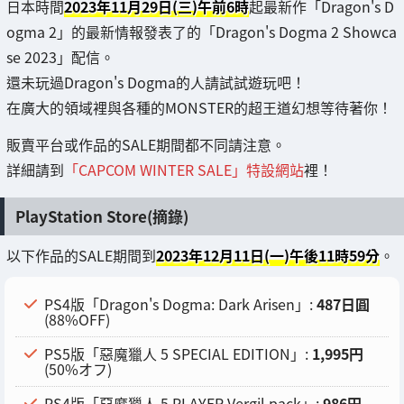
日本時間
2023年11月29日(三)午前6時
起最新作「Dragon's D
ogma 2」的最新情報發表了的「Dragon's Dogma 2 Showca
se 2023」配信。
還未玩過Dragon's Dogma的人請試試遊玩吧！
在廣大的領域裡與各種的MONSTER的超王道幻想等待著你！
販賣平台或作品的SALE期間都不同請注意。
詳細請到
「CAPCOM WINTER SALE」特設網站
裡！
PlayStation Store(摘錄)
以下作品的SALE期間到
2023年12月11日(一)午後11時59分
。
PS4版「Dragon's Dogma: Dark Arisen」:
487日圓
(88%OFF)
PS5版「惡魔獵人 5 SPECIAL EDITION」:
1,995円
(50%オフ)
PS4版「惡魔獵人 5 PLAYER Vergil pack」:
986円