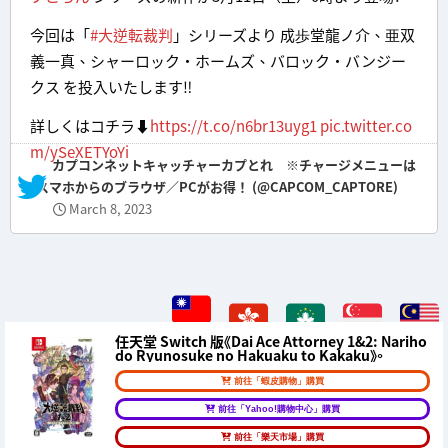
今回は「
#大逆転裁判
」シリーズより 成歩堂龍ノ介、亜双
義一真、シャーロック・ホームズ、バロック・バンジー
クス を投入いたします‼️
詳しくはコチラ⬇️
https://t.co/n6br13uyg1
pic.twitter.co
m/ySeXETYoYi
— カプコンネットキャッチャーカプとれ ※チャージメニューは
スマホからのブラウザ／PCがお得！ (@CAPCOM_CAPTORE)
March 8, 2023
任天堂 Switch 版《Dai Ace Attorney 1&2: Nariho
do Ryunosuke no Hakuaku to Kakaku》。
前往「蝦皮購物」購買
前往「Yahoo!購物中心」購買
前往「樂天市場」購買