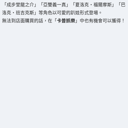
「成步堂龍之介」「亞雙義一真」「夏洛克・福爾摩斯」「巴
洛克・班吉克斯」等角色以可愛的趴娃形式登場。
無法到店面購買的話，在「
卡普抓樂
」中也有機會可以獲得！