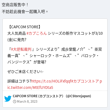
空商店販售中！
不妨趁此機會一起購入吧。
【CAPCOM STORE】
大人気商品
#カプころん
シリーズの新作マスコットが3/10
(金)に発売?
『
#大逆転裁判
』シリーズより”成歩堂龍ノ介”、”亜双
義一真”、”シャーロック・ホームズ”、”バロック・
バンジークス”が登場?
ぜひご来店ください✨
詳細はコチラ?
https://t.co/HOLiFxfqqf
#カプコンストア
p
ic.twitter.com/MtEfUYDta5
— CAPCOM STORE (カプコンストア） (@CStorejapan)
March 8, 2023