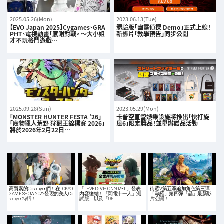
2025.05.26(Mon)
2023.06.13(Tue)
【EVO Japan 2025】Cygames、GRA
體驗版「幽靈偵探 Demo」正式上線！
PHT、電視動畫「感謝對戰。 ～大小姐
新影片「教學預告」同步公開
才不玩格鬥遊戲…
2025.09.28(Sun)
2023.05.29(Mon)
「MONSTER HUNTER FESTA '26」
卡普空直營娛樂設施將推出「快打旋
「魔物獵人荒野 狩獵王錦標賽 2026」
風6」限定獎品！並舉辦贈品活動
將於2026年2月22日…
高質素的Cosplayer們！在TOKYO
「LEVEL5 VISION 2023 II」發表
街霸V第五季追加角色第三彈
GAME SHOW 2022發現的美人Co
內容總結！「閃電十一人」測
「歐羅」第四彈「晶」最新影
splayer特輯！
試版、以及「DE…
片公開！