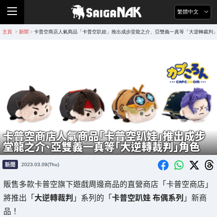
繁體中文
主頁
新聞
卡普空商店人氣商品「卡普空趴娃」推出成步堂龍之介、亞雙義一真等「大逆轉裁判
>
>
卡普空商店人氣商品「卡普空趴娃」推出成步
堂龍之介、亞雙義一真等「大逆轉裁判」角色
新聞
2023.03.09(Thu)
販售多款卡普空旗下遊戲周邊商品的直營商店「卡普空商店」
將推出「
大逆轉裁判
」系列的「
卡普空趴娃 布偶系列
」新商
品！