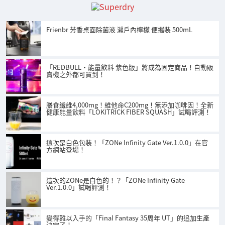
Frienbr 芳香桌面除菌液 瀨戶內檸檬 便攜裝 500mL
「REDBULL・能量飲料 紫色版」將成為固定商品！自動販
賣機之外都可買到！
膳食纖維4,000mg！維他命C200mg！無添加咖啡因！全新
健康能量飲料「LOKITRICK FIBER SQUASH」試喝評測！
這次是白色包裝！「ZONe Infinity Gate Ver.1.0.0」在官
方網站登場！
這次的ZONe是白色的！？「ZONe Infinity Gate
Ver.1.0.0」試喝評測！
變得難以入手的「Final Fantasy 35周年 UT」的追加生產
決定了！