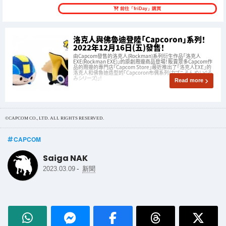
前往「friDay」購買
洛克人與佛魯迪登陸「Capcoron」系列！
2022年12月16日(五)發售！
由Capcom發售的洛克人(Rockman)系列衍生作品「洛克人
EXE(Rockman EXE)」的原創周邊商品登場！販賣眾多Capcom作
品的周邊的專門店「Capcom Store」最近推出了「洛克人EXE」的
洛克人和佛魯迪造型的「Capcoron布偶系列(カプころん ぬいぐる
みシリーズ)」！
Read more
©CAPCOM CO., LTD. ALL RIGHTS RESERVED.
CAPCOM
Saiga NAK
-
2023.03.09
新聞