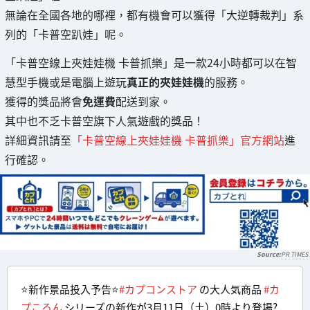
無論在全國各地的哪裡，都有機會可以獲得「大逆轉裁判」系
列的「卡普空趴娃」呢。
「卡普空線上夾娃娃機 卡普抓樂」是一款24小時都可以在智
慧型手機或是電腦上遊玩
真正的夾娃娃機
的服務。
獲得的獎品將會
免運費
配送到家。
其中也不乏卡普空旗下人氣遊戲的獎品！
詳細資訊請至
「卡普空線上夾娃娃機 卡普抓樂」官方網站
進
行確認。
PR TIMES
⭐️新作景品投入予告⭐️
#カプコンストア
の大人気商品
#カ
プころん
シリーズの新作が3月11日（土）0時より登場?