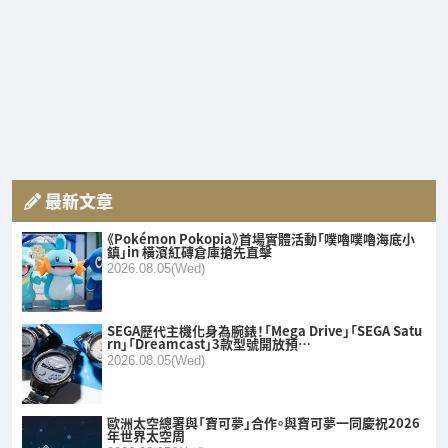
最新文章
《Pokémon Pokopia》首場實體活動「噗嚕噗嚕海底小
鎮」in 橫濱紅磚倉庫搶先直擊
2026.08.05(Wed)
SEGA歷代主機化身為腕錶！「Mega Drive」「SEGA Satu
rn」「Dreamcast」3款型號開放預…
2026.08.05(Wed)
歐洲太空總署與「寶可夢」合作。與寶可夢一同慶祝2026
年世界太空周