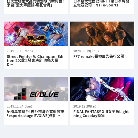
任天堂明星大亂鬥特別版的新角色！
日本最大電信公司NTT東日本將設
來自「聖火降魔錄-風花雪月」…
立電競公司—NTTe-Sports
2019.11.18(Mon)
2020.03.19(Thu)
Street Fighter V: Champion Edi
FF7 remake電視廣告先行公開！
tion 2020年發表決定 收錄大量
D…
2019.11.24(Sun)
2019.12.20(Fri)
配備專業舞台！神戶市灘區電競設施
FINAL FANTASY XIII女主角Light
「esports stage EVOLVE(進化…
ning Cosplay特集