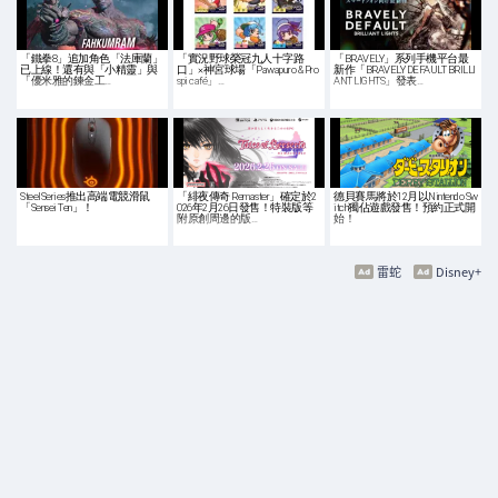
「鐵拳8」追加角色「法庫蘭」
「實況野球榮冠九人十字路
「BRAVELY」系列手機平台最
已上線！還有與「小精靈」與
口」×神宮球場「Pawapuro & Pro
新作「BRAVELY DEFAULT BRILLI
「優米雅的鍊金工…
spi café」…
ANT LIGHTS」發表…
SteelSeries推出高端電競滑鼠
「緋夜傳奇 Remaster」確定於2
德貝賽馬將於12月以Nintendo Sw
「Sensei Ten」！
026年2月26日發售！特裝版等
itch獨佔遊戲發售！預約正式開
附原創周邊的版…
始！
雷蛇
Disney+