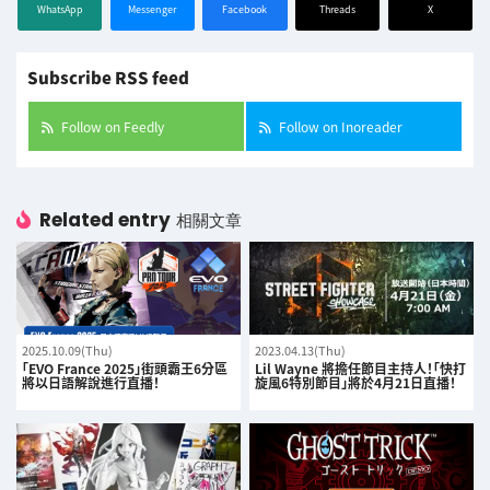
WhatsApp
Messenger
Facebook
Threads
X
Subscribe RSS feed
Follow on Feedly
Follow on Inoreader
Related entry
相關文章
2025.10.09(Thu)
2023.04.13(Thu)
「EVO France 2025」街頭霸王6分區
Lil Wayne 將擔任節目主持人！「快打
將以日語解說進行直播！
旋風6特別節目」將於4月21日直播！