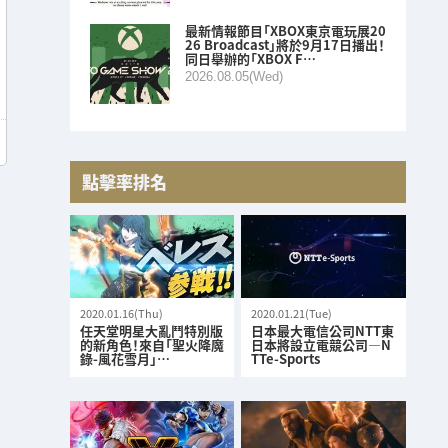
最新情報節目「XBOX東京電玩展20
26 Broadcast」將於9月17日播出！
同日舉辦的「XBOX F…
2026.08.05(Wed)
點擊率排名
2020.01.16(Thu)
2020.01.21(Tue)
任天堂明星大亂鬥特別版
日本最大電信公司NTT東
的新角色！來自「聖火降魔
日本將設立電競公司—N
錄-風花雪月」…
TTe-Sports