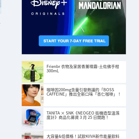
ト
Frienbr 衣物及家居香薰噴霧-土佐佛手柑
300mL
咖啡因200mg含量引發熱議的「BOSS
CAFFEINE」推出全新口味「杏仁咖啡」！
TANITA × SNK《NEOGEO 街機造型溫濕
度計》商品化募資 3 月 25 日開跑！
大容量&低價格！試飲KIIVA新作能量飲料