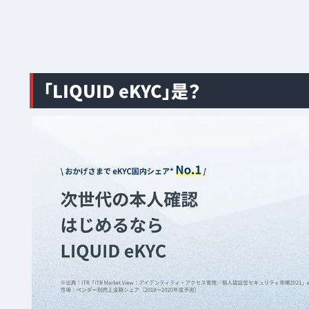
「LIQUID eKYC」是？