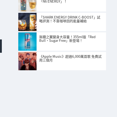
「N6 ENERGY」！
「SHARK ENERGY DRINK C-BOOST」試
喝評測！不靠咖啡因的能量補給
無糖之翼變身大容量！355ml版「Red
Bull・Sugar Free」新登場！
《Apple Music》超過6,000萬首歌 免費試
用三個月