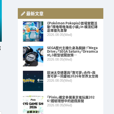
最新文章
《Pokémon Pokopia》首場實體活
動「噗嚕噗嚕海底小鎮」in 橫濱紅磚
倉庫搶先直擊
2026.08.05(Wed)
SEGA歷代主機化身為腕錶！「Mega
Drive」「SEGA Saturn」「Dreamca
st」3款型號開放預…
2026.08.05(Wed)
歐洲太空總署與「寶可夢」合作。與
寶可夢一同慶祝2026年世界太空周
2026.08.05(Wed)
「Pixio」確定參展東京電玩展202
6！體驗理想中的遊戲房間
2026.08.05(Wed)