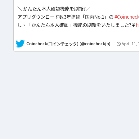
＼ かんたん本人確認機能を刷新?／
アプリダウンロード数3年連続「国内No.1」の
#Coinche
し、「かんたん本人確認」機能の刷新をいたしました?‍♀️
h
— Coincheck(コインチェック) (@coincheckjp)
April 11,