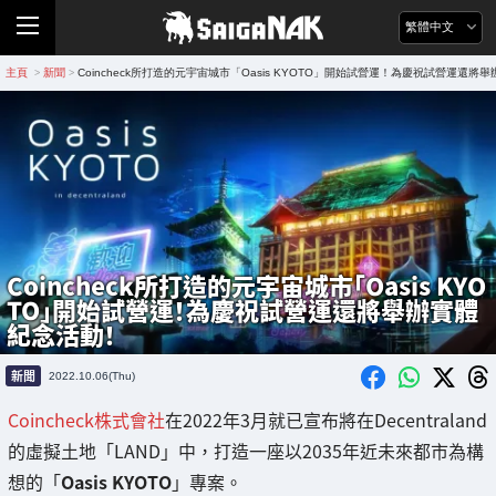
繁體中文
主頁
新聞
Coincheck所打造的元宇宙城市「Oasis KYOTO」開始試營運！為慶祝試營運還將
>
>
Coincheck所打造的元宇宙城市「Oasis KYO
TO」開始試營運！為慶祝試營運還將舉辦實體
紀念活動！
新聞
2022.10.06(Thu)
Coincheck株式會社
在2022年3月就已宣布將在Decentraland
的虛擬土地「LAND」中，打造一座以2035年近未來都市為構
想的「
Oasis KYOTO
」專案。