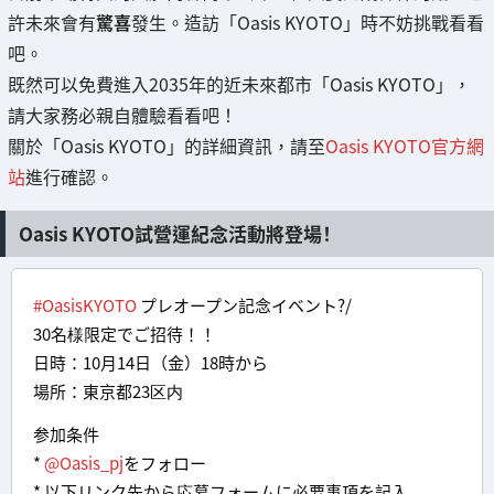
許未來會有
驚喜
發生。造訪「Oasis KYOTO」時不妨挑戰看看
吧。
既然可以免費進入2035年的近未來都市「Oasis KYOTO」，
請大家務必親自體驗看看吧！
關於「Oasis KYOTO」的詳細資訊，請至
Oasis KYOTO官方網
站
進行確認。
Oasis KYOTO試營運紀念活動將登場！
#OasisKYOTO
プレオープン記念イベント?/
30名様限定でご招待！！
日時：10月14日（金）18時から
場所：東京都23区内
参加条件
*
@Oasis_pj
をフォロー
* 以下リンク先から応募フォームに必要事項を記入