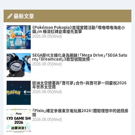
最新文章
《Pokémon Pokopia》首場實體活動「噗嚕噗嚕海底小
鎮」in 橫濱紅磚倉庫搶先直擊
2026.08.05(Wed)
SEGA歷代主機化身為腕錶！「Mega Drive」「SEGA Satu
rn」「Dreamcast」3款型號開放預…
2026.08.05(Wed)
歐洲太空總署與「寶可夢」合作。與寶可夢一同慶祝2026
年世界太空周
2026.08.05(Wed)
「Pixio」確定參展東京電玩展2026！體驗理想中的遊戲房
間
2026.08.05(Wed)