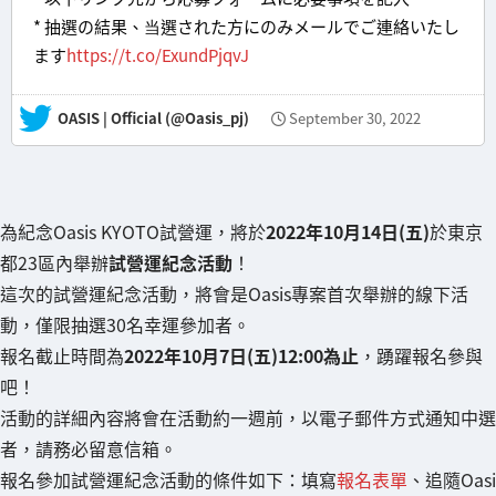
* 抽選の結果、当選された方にのみメールでご連絡いたし
ます
https://t.co/ExundPjqvJ
— OASIS | Official (@Oasis_pj)
September 30, 2022
為紀念Oasis KYOTO試營運，將於
2022年10月14日(五)
於東京
都23區內舉辦
試營運紀念活動
！
這次的試營運紀念活動，將會是Oasis專案首次舉辦的線下活
動，僅限抽選30名幸運參加者。
報名截止時間為
2022年10月7日(五)12:00為止
，踴躍報名參與
吧！
活動的詳細內容將會在活動約一週前，以電子郵件方式通知中選
者，請務必留意信箱。
報名參加試營運紀念活動的條件如下：填寫
報名表單
、追隨Oasi