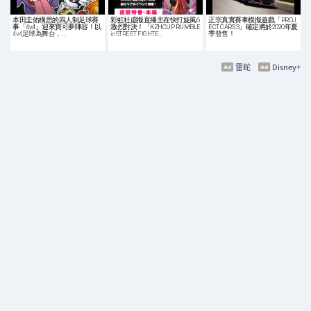
本田圭佑構思的四人制足球賽
彩虹社虛擬直播主在快打旋風6
正宗真實賽車模擬遊戲「PROJ
事「4v4」迎來寶可夢陣容！以
激烈對決！「KZHCUP RUMBLE
ECT CARS 3」確定將於2020年夏
4v4足球為舞台，…
in STREET FIGHTE…
季發售！
雷蛇
Disney+