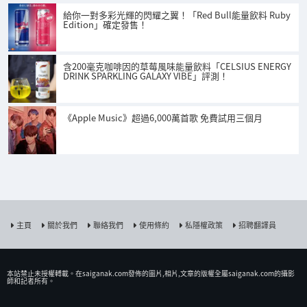
給你一對多彩光輝的閃耀之翼！「Red Bull能量飲料 Ruby
Edition」確定發售！
含200毫克咖啡因的草莓風味能量飲料「CELSIUS ENERGY
DRINK SPARKLING GALAXY VIBE」評測！
《Apple Music》超過6,000萬首歌 免費試用三個月
主頁
關於我們
聯絡我們
使用條約
私隱權政策
招聘翻譯員
本站禁止未授權𨍭載。在saiganak.com發佈的圖片,相片,文章的版權全屬saiganak.com的攝影
師和記者所有。