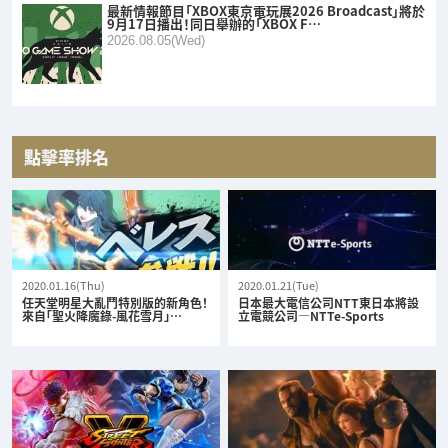
最新情報節目「XBOX東京電玩展2026 Broadcast」將於
9月17日播出！同日舉辦的「XBOX F…
2026.08.05(Wed)
點擊率排名
2020.01.16(Thu)
2020.01.21(Tue)
任天堂明星大亂鬥特別版的新角色！
日本最大電信公司NTT東日本將設
來自「聖火降魔錄-風花雪月」…
立電競公司—NTTe-Sports