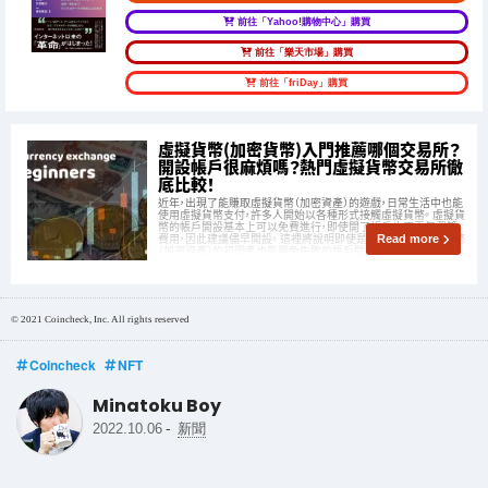
前往「Yahoo!購物中心」購買
前往「樂天市場」購買
前往「friDay」購買
虛擬貨幣(加密貨幣)入門推薦哪個交易所？
開設帳戶很麻煩嗎？熱門虛擬貨幣交易所徹
底比較！
近年，出現了能賺取虛擬貨幣（加密資產）的遊戲，日常生活中也能
使用虛擬貨幣支付，許多人開始以各種形式接觸虛擬貨幣。 虛擬貨
幣的帳戶開設基本上可以免費進行，即使開了帳戶也不需年費等
費用，因此建議儘早開設。 這裡將說明即使是還不太了解虛擬貨幣
Read more
（加密資產）的初學者也能避免失敗的帳戶開設方法。
© 2021 Coincheck, Inc. All rights reserved
Coincheck
NFT
Minatoku Boy
-
2022.10.06
新聞