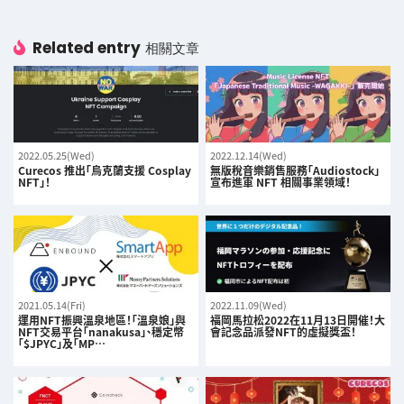
Related entry
相關文章
2022.05.25(Wed)
2022.12.14(Wed)
Curecos 推出「烏克蘭支援 Cosplay
無版稅音樂銷售服務「Audiostock」
NFT」！
宣布進軍 NFT 相關事業領域！
2021.05.14(Fri)
2022.11.09(Wed)
運用NFT振興溫泉地區！「溫泉娘」與
福岡馬拉松2022在11月13日開催！大
NFT交易平台「nanakusa」、穩定幣
會記念品派發NFT的虛擬獎盃！
「$JPYC」及「MP…