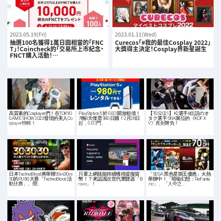
2023.05.19(Fri)
2023.01.11(Wed)
抽選100名獲得1萬日圓相當的「FNC
Curecos「#我的最佳Cosplay 2022」
T」！Coincheck的「交易所上市紀念・
大獎得主決定！Cosplay界新星誕生
FNCT購入活動！…
高質素的Cosplayer們！在TOKYO
PlayStation 5 於 GEO 開放租借！
【TGS2021】K2選手&伝説のオ
GAME SHOW 2022發現的美人Co
7晚8天僅需 980 日圓！2月28日
タク選手 SNK展位的《KOF X
splayer特輯！
起，GEO門…
V》真劍勝負！
日本TechnoBlood將舉辦30vs30vs
只要上網就能持續獲得虛擬貨
「SEGA 黑色星期五優惠」火熱
30的PUBG大賽「TechnoBlood 活
幣！？來認識次世代瀏覽器「B
舉辦中！「暗喻幻想：ReFanta
動比賽」。開…
rave」！
zio」、「人中之…