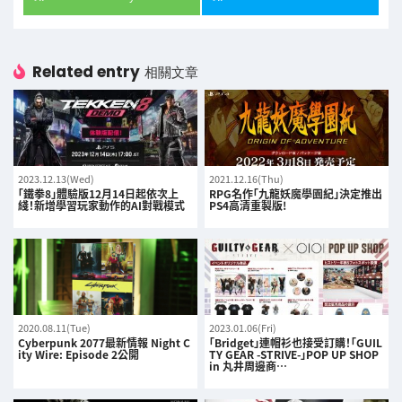
Related entry
相關文章
2023.12.13(Wed)
2021.12.16(Thu)
「鐵拳8」體驗版12月14日起依次上
RPG名作「九龍妖魔學園紀」決定推出
綫！新增學習玩家動作的AI對戰模式
PS4高清重製版!
2020.08.11(Tue)
2023.01.06(Fri)
Cyberpunk 2077最新情報 Night C
「Bridget」連帽衫也接受訂購！「GUIL
ity Wire: Episode 2公開
TY GEAR -STRIVE-」POP UP SHOP
in 丸井周邊商…