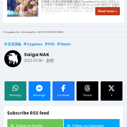
於睽違三年再次舉辦實體活動的「Granblue Fes 2022-2023」上，
正式發表了對戰動作 RPG《碧藍幻想 Versus》系列最新作「碧藍幻
想 Versus -Rising-」。本作將導入 Rollback Netcode 網路對戰方
式，圖像全面強化，新增「究極技能」、擴充線上大廳，以及「碧藍幻
Read more
想傳說對戰！」
© Cygames, Inc. Developed by ARC SYSTEM WORKS
亞克系統
Cygames
PS5
Steam
Saiga NAK
-
2023.03.06
新聞
WhatsApp
Messenger
Facebook
Threads
X
Subscribe RSS feed
Follow on Feedly
Follow on Inoreader