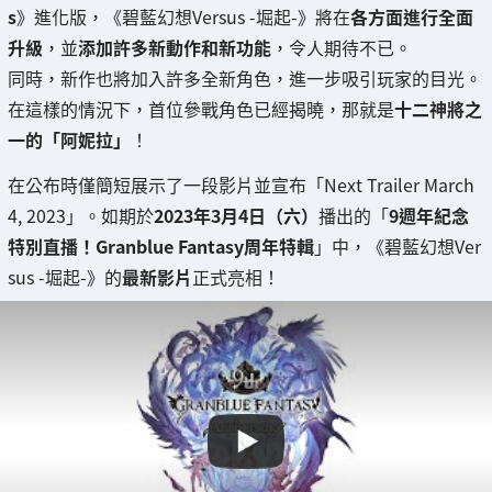
s
》進化版，《碧藍幻想Versus -堀起-》將在
各方面進行全面
升級
，並
添加許多新動作和新功能
，令人期待不已。
同時，新作也將加入許多全新角色，進一步吸引玩家的目光。
在這樣的情況下，首位參戰角色已經揭曉，那就是
十二神將之
一的「阿妮拉」
！
在公布時僅簡短展示了一段影片並宣布「Next Trailer March
4, 2023」。如期於
2023年3月4日（六）
播出的「
9週年紀念
特別直播！Granblue Fantasy周年特輯
」中，《碧藍幻想Ver
sus -堀起-》的
最新影片
正式亮相！