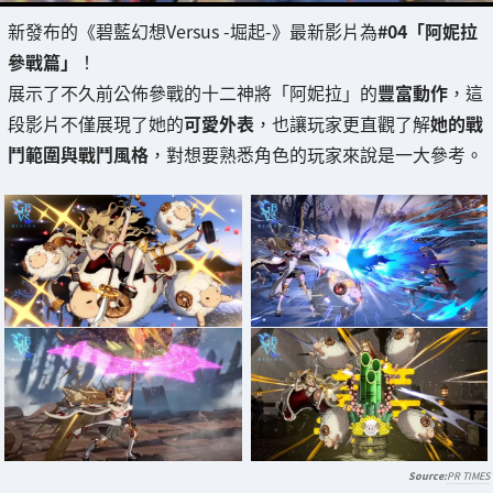
新發布的《碧藍幻想Versus -堀起-》最新影片為
#04「阿妮拉
參戰篇」
！
展示了不久前公佈參戰的十二神將「阿妮拉」的
豐富動作
，這
段影片不僅展現了她的
可愛外表
，也讓玩家更直觀了解
她的戰
鬥範圍與戰鬥風格
，對想要熟悉角色的玩家來說是一大參考。
PR TIMES