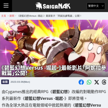
繁體中文
主頁
新聞
《碧藍幻想Versus -堀起-》最新影片「阿妮拉參戰篇」公開！
>
>
《碧藍幻想Versus -堀起-》最新影片「阿妮拉參
戰篇」公開！
新聞
2023.03.06(Mon)
由Cygames推出的經典RPG《
碧藍幻想
》改編的對戰動作RPG
系列最新作《
碧藍幻想Versus -堀起-
》即將登場。
作為全球大熱且在電競領域中掀起熱潮的《
碧藍幻想Versu