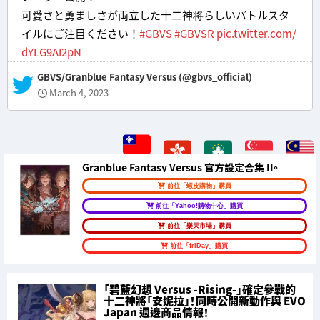
可愛さと勇ましさが両立した十二神将らしいバトルスタ
イルにご注目ください！
#GBVS
#GBVSR
pic.twitter.com/
dYLG9AI2pN
— GBVS/Granblue Fantasy Versus (@gbvs_official)
March 4, 2023
Granblue Fantasy Versus 官方設定合集 II。
前往「蝦皮購物」購買
前往「Yahoo!購物中心」購買
前往「樂天市場」購買
前往「friDay」購買
「碧藍幻想 Versus -Rising-」確定參戰的
十二神將「安妮拉」！同時公開新動作與 EVO
Japan 週邊商品情報！