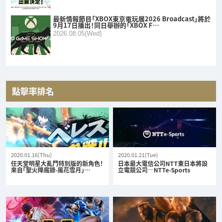
最新情報節目「XBOX東京電玩展2026 Broadcast」將於
9月17日播出！同日舉辦的「XBOX F…
2026.08.05(Wed)
點擊率排名
2020.01.16(Thu)
2020.01.21(Tue)
任天堂明星大亂鬥特別版的新角色！
日本最大電信公司NTT東日本將設
來自「聖火降魔錄-風花雪月」…
立電競公司—NTTe-Sports