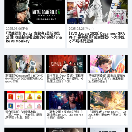
2025.06.06(Fri)
2025.05.26(Mon)
「潛龍諜影 Delta：食蛇者」最新預告
【EVO Japan 2025】Cygames、GRA
公開！收錄捕捉嗶波猴的小遊戲「Sna
PHT、電視動畫「感謝對戰。 ～大小姐
ke vs Monkey…
才不玩格鬥遊戲…
高質素的Cosplayer們！在TOKYO
日本首支《Apex 英雄》電視廣
已確定將於8月5日結束服務的
GAME SHOW 2022發現的美人Co
告由賀來賢人、松井愛莉、松
「LovePlus EVERY」推出每日1
splayer特輯！
島庄汰出演！「OP…
次免費10連抽！
適合假期的「超級瑪利歐」
《審判之逝：湮滅的記憶》主
「碧藍幻想 Versus -RISING-」Ver
「星之卡比」「大金剛」新商
題曲是由jon-YAKITORY feat. Ado
2.00上綫！新角色「聖德芬」登
品登場！包裝、派對…
主唱的《蝸旋…
場！