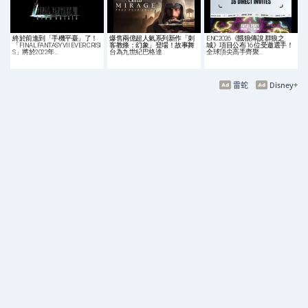
終於前進到「手機平臺」了！
爆售兩億超人氣系列新作「刺
ENC2026《餓狼傳說 群狼之
「FINAL FANTASY VII EVER CRISI
客教條：幻象」登場！故事舞
城》項目公布 16 位受邀選手！
S」將於2022年…
台為九世紀巴格達
全球頂尖高手齊聚…
雷蛇
Disney+