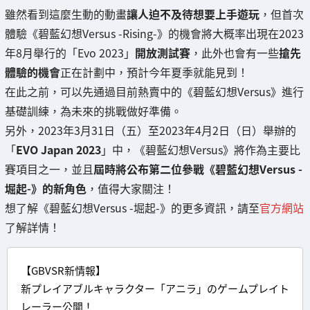
雖然看到這麼生動的動畫
讓人迫不及待想要上手遊玩
，但首次
體驗《碧藍幻想Versus -Rising-》的機會將大概率出現在2023
年8月舉行的「Evo 2023」
開放測試賽
，此外也會有一些
搶先
體驗的機會
正在計劃中，預計今年夏季就能見到！
在此之前，可以先通過目前熱賣中的《碧藍幻想Versus》進行
基礎訓練，為未來的挑戰做好準備。
另外，2023年3月31日（五）至2023年4月2日（日）舉辦的
「
EVO Japan 2023
」中，《碧藍幻想Versus》將作為主要比
賽項目之一，並且
屆時將公布第二位參戰《碧藍幻想Versus -
堀起-》的新角色
，值得大家關注！
想了解《碧藍幻想Versus -堀起-》的更多資訊，請至
官方網站
了解詳情！
【GBVSR新情報】
新プレイアブルキャラクター「アニラ」のゲームプレイト
レーラー公開！