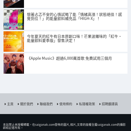
懷著忐忑不安的心情試喝了能「情緒高漲！狀態絕佳！感
覺到位！」的能量飲料補充品「HIGH-X」！
今年夏天的紅牛有日本原創口味！芒果波羅味的「紅牛・
能量飲料夏季版」發售決定！
《Apple Music》超過6,000萬首歌 免費試用三個月
主頁
關於我們
聯絡我們
使用條約
私隱權政策
招聘翻譯員
本站禁止未授權𨍭載。在saiganak.com發佈的圖片,相片,文章的版權全屬saiganak.com的攝影
師和記者所有。