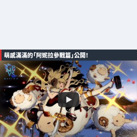
萌感滿滿的「阿妮拉參戰篇」公開！