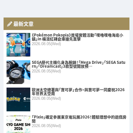
最新文章
《Pokémon Pokopia》首場實體活動「噗嚕噗嚕海底小
鎮」in 橫濱紅磚倉庫搶先直擊
2026.08.05(Wed)
SEGA歷代主機化身為腕錶！「Mega Drive」「SEGA Satu
rn」「Dreamcast」3款型號開放預…
2026.08.05(Wed)
歐洲太空總署與「寶可夢」合作。與寶可夢一同慶祝2026
年世界太空周
2026.08.05(Wed)
「Pixio」確定參展東京電玩展2026！體驗理想中的遊戲房
間
2026.08.05(Wed)