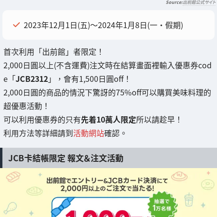
出前館公式サイト
2023年12月1日(五)～2024年1月8日(一・假期)
首次利用「出前館」者限定！
2,000日圓以上(不含運費)注文時在結算畫面裡輸入優惠券cod
e「
JCB2312
」，會有1,500日圓off！
2,000日圓的商品的情況下驚訝的75%off可以購買美味料理的
超優惠活動！
可以利用優惠券的只有
先着10萬人限定
所以請趁早！
利用方法等詳細請到
活動網站
確認。
JCB卡結帳限定 報文＆注文活動