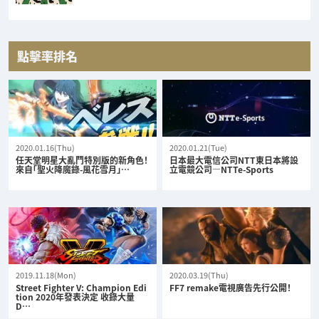
點擊率排名
2020.01.16(Thu)
2020.01.21(Tue)
任天堂明星大亂鬥特別版的新角色！
日本最大電信公司NTT東日本將設
來自「聖火降魔錄-風花雪月」…
立電競公司—NTTe-Sports
2019.11.18(Mon)
2020.03.19(Thu)
Street Fighter V: Champion Edi
FF7 remake電視廣告先行公開！
tion 2020年發表決定 收錄大量
D…