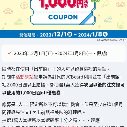
出前館公式サイト
2023年12月1日(五)～2024年1月8日(一・假期)
隨時都在使用「出前館」！的人可以留意這裡的活動。
期間中
活動網站
裡申請為對象的JCBcard利用並在「出前館」
裡2,000日圓以上結帳、會抽選1萬人獲得
次回以後的注文裡可
以使用的1,000日圓off優惠券
！
應募是1人1口限定所以不可以增加機會、但是至少在這1個月
間裡懋先注文1次出前館裡美味的料理呢。
抽選1萬人當選所以當選確率十分之高・・・理應！