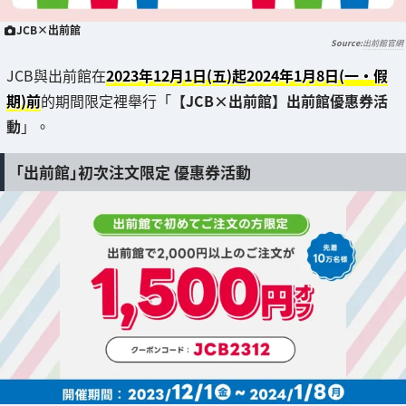
JCB×出前館
出前館官網
JCB與出前館在
2023年12月1日(五)起2024年1月8日(一・假
期)前
的期間限定裡舉行「
【JCB×出前館】出前館優惠券活
動
」。
「出前館」初次注文限定 優惠券活動