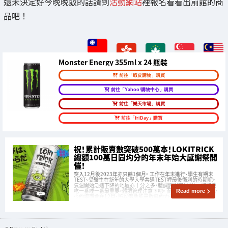
還未決定好今晚晚飯的話請到
活動網站
裡報名看看出前館的商
品吧！
Monster Energy 355ml x 24 瓶裝
前往「蝦皮購物」購買
前往「Yahoo!購物中心」購買
前往「樂天市場」購買
前往「friDay」購買
祝！累計販賣數突破500萬本！LOKITRICK
總額100萬日圓均分的年末年始大感謝祭開
催！
突入12月後2023年亦只餘1個月。 工作在年末進行、學生有期末
TEST、受驗生在新年的大學入學共通TEST裡最後衝刺的時期呢。
氣温開始急遽下降的地區亦十分之多，體調變得容易崩壞、好好地
吃一番睡一番最重要。體調管理注意下吧。 而且不得不再努力多少
Read more
少的場面會在12月、所以借助能量飲料的力量的人亦十分之多的
時期呢。