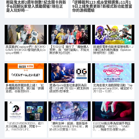
輕鬆鬼太郎2週年倒數！紀念關卡與新
「逆轉裁判123 成歩堂精選集」11月1
手&回歸玩家登入獎勵開催！現在正
9日上綫免費更新！新模式新功能豐富
是入坑好時…
你的游戲體驗
高質素的Cosplayer們！在TOKYO
【TGS2025】進行了「魔物獵人
就連搭電車也能來場陣地戰！J
GAME SHOW 2022發現的美人Co
荒野」與「快打旋風6」不知火
R東日本列車內播放《Splatoon
splayer特輯！
舞的事先試玩的…
陣地問答》活動…
多種風格拼圖游戲上綫！「紅
透過eSports促進社會參與為目
北海道最大遊戲開發活動「Sap
白機國民投票」第20届「拼圖
標！2024年7月1日(一)裡支持持
poro Game Camp 2024」確定於10
遊戲」你會想到什…
續就勞B型事業…
月11日～10月1…
「LEVEL5 VISION 2023 II」在11
「勝利女神：妮姬」最新版本
ELECOM推出專為捏握手勢設
月29日晚上直播，閃電十一
「UNBREAKABLE SPHERE」將
計的滑鼠「VM510」「VM61
人、FANTASY LIFE…
於4月24日實裝！SSR…
0」，無鏤空且僅重54g的…