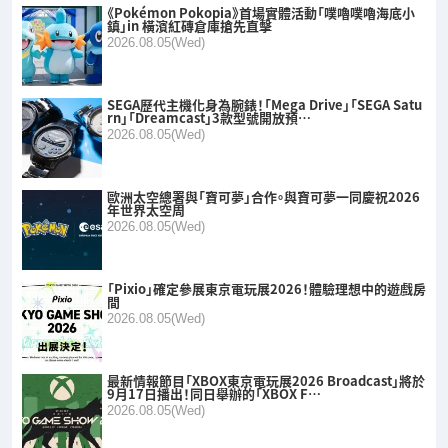
《Pokémon Pokopia》首場實體活動「噗嚕噗嚕海底小
鎮」in 橫濱紅磚倉庫搶先直擊
2026.08.05(Wed)
SEGA歷代主機化身為腕錶！「Mega Drive」「SEGA Satu
rn」「Dreamcast」3款型號開放預…
2026.08.05(Wed)
歐洲太空總署與「寶可夢」合作。與寶可夢一同慶祝2026
年世界太空周
2026.08.05(Wed)
「Pixio」確定參展東京電玩展2026！體驗理想中的遊戲房
間
2026.08.05(Wed)
最新情報節目「XBOX東京電玩展2026 Broadcast」將於
9月17日播出！同日舉辦的「XBOX F…
2026.08.05(Wed)