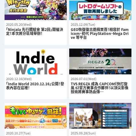
2020.05.20(Wed)
2025.12.09(Tue)
「Ninjala 先行體驗會 第2回」開催決
GEO恢復復古遊戲買賣！相容於 Fam
定！本次將分區域舉辦！
icom、初代 PlayStation、Mega Dri
ve 等平台
2020.12.16(Wed)
2026.07.01(Wed)
「Indie World 2020.12.16」公開！發
TVS REGZA 成為 CAPCOM《快打旋
表內容在這裡！
風 6》官方賽事合作夥伴！以頂尖影像
技術將賽事熱血傳…
2020.10.27(Tue)
2025.09.28(Sun)