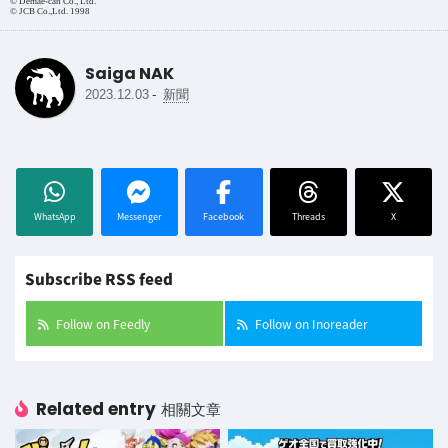
© Demae-can Co., Ltd.
© JCB Co.,Ltd. 1998
Saiga NAK
-
2023.12.03
新聞
WhatsApp
Messenger
Facebook
Threads
X
Subscribe RSS feed
Follow on Feedly
Follow on Inoreader
Related entry
相關文章