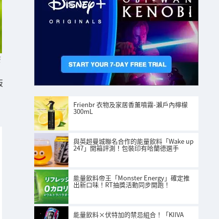
S
板
Frienbr 衣物及家居香薰噴霧-瀨戶內檸檬
300mL
與英超曼城聯名合作的能量飲料「Wake up
247」開箱評測！包裝印有哈蘭德選手
能量飲料帝王「Monster Energy」確定推
出新口味！RT抽獎活動同步開跑！
能量飲料×伏特加的禁忌組合！「KIIVA