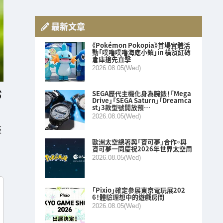
最新文章
《Pokémon Pokopia》首場實體活
動「噗嚕噗嚕海底小鎮」in 橫濱紅磚
倉庫搶先直擊
2026.08.05(Wed)
SEGA歷代主機化身為腕錶！「Mega
Drive」「SEGA Saturn」「Dreamca
st」3款型號開放預…
2026.08.05(Wed)
板
歐洲太空總署與「寶可夢」合作。與
寶可夢一同慶祝2026年世界太空周
2026.08.05(Wed)
「Pixio」確定參展東京電玩展202
6！體驗理想中的遊戲房間
2026.08.05(Wed)