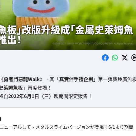
姆魚板」改版升級成「金屬史萊姆魚
推出！
《
勇者鬥惡龍Walk
》，其「
真實伴手禮企劃
」第一彈與鈴廣魚
史萊姆魚板
」再度登場！
將自
2022年6月1日（三）
起期間限定販售！
】
ニューアルして、メタルスライムバージョンが登場！6/1より期間