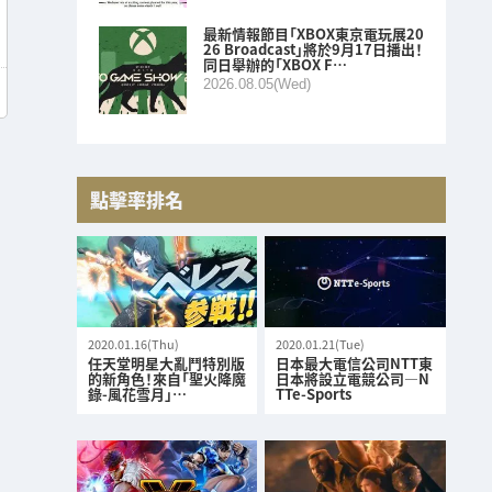
最新情報節目「XBOX東京電玩展20
26 Broadcast」將於9月17日播出！
同日舉辦的「XBOX F…
2026.08.05(Wed)
點擊率排名
2020.01.16(Thu)
2020.01.21(Tue)
任天堂明星大亂鬥特別版
日本最大電信公司NTT東
的新角色！來自「聖火降魔
日本將設立電競公司—N
錄-風花雪月」…
TTe-Sports