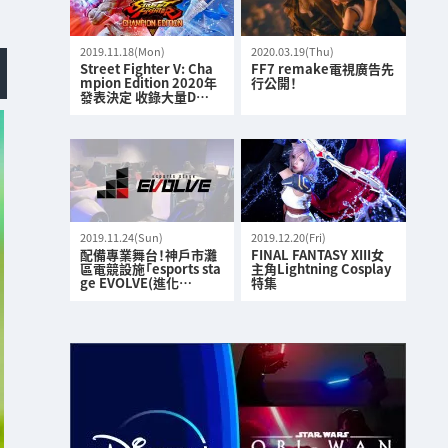
2019.11.18(Mon)
2020.03.19(Thu)
Street Fighter V: Cha
FF7 remake電視廣告先
mpion Edition 2020年
行公開！
發表決定 收錄大量D…
2019.11.24(Sun)
2019.12.20(Fri)
配備專業舞台！神戶市灘
FINAL FANTASY XIII女
區電競設施「esports sta
主角Lightning Cosplay
ge EVOLVE(進化…
特集