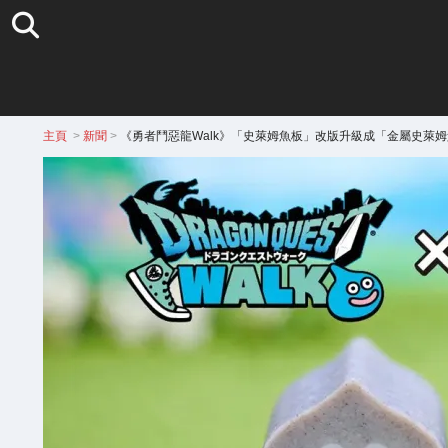
主頁
>
新聞
>
《勇者鬥惡龍Walk》「史萊姆魚板」改版升級成「金屬史萊