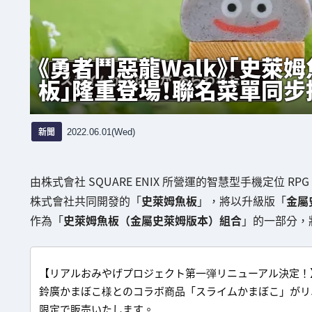
《勇者鬥惡龍Walk》「史萊
板」隆重登場！聯名菜單同步
新聞
2022.06.01(Wed)
由株式會社 SQUARE ENIX 所營運的智慧型手機定位 RPG
株式會社共同開發的「
史萊姆魚板
」，將以升級版「
金屬
作為「
史萊姆魚板（金屬史萊姆版本）組合
」的一部分，
【リアルおみやげプロジェクト第一弾リニューアル決定！
鈴廣かまぼこ様とのコラボ商品「スライムかまぼこ」がリ
限定で販売いたします。