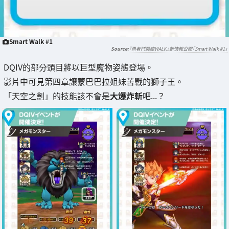
Smart Walk #1
『勇者鬥惡龍WALK』新情報公開「Smart Walk #1」
DQIV的部分頭目將以巨型魔物姿態登場。
影片中可見第四章讓蒙巴巴拉姐妹苦戰的獅子王。
「天空之劍」的技能該不會是
大爆炸斬
吧...？