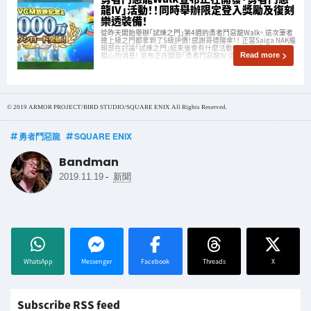
龍IV」活動！！同時舉辦限定登入獎勵及復刻
樂透裝備！
從昨天開始舉辦「試煉之門」第4週的勇者鬥惡龍Walk。 這次筆者
連上級之門都拿到了S級評價！感謝哥德陽傘！！ 正當Saiga NAK編
輯部在討論「試煉之門」結束後會有什麼活動時，突然公布了令人
開心的消息！ 宣布正在開發「勇者鬥惡龍IV 活動」！
Read more
© 2019 ARMOR PROJECT/BIRD STUDIO/SQUARE ENIX All Rights Reserved.
勇者鬥惡龍
SQUARE ENIX
Bandman
-
2019.11.19
新聞
WhatsApp
Messenger
Facebook
Threads
X
Subscribe RSS feed