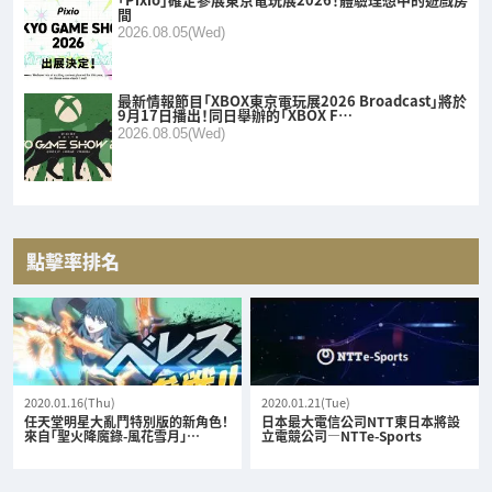
間
2026.08.05(Wed)
最新情報節目「XBOX東京電玩展2026 Broadcast」將於
9月17日播出！同日舉辦的「XBOX F…
2026.08.05(Wed)
點擊率排名
2020.01.16(Thu)
2020.01.21(Tue)
任天堂明星大亂鬥特別版的新角色！
日本最大電信公司NTT東日本將設
來自「聖火降魔錄-風花雪月」…
立電競公司—NTTe-Sports