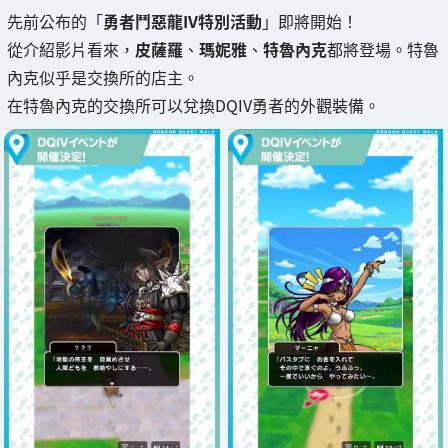
先前公布的「
勇者鬥惡龍IV特別活動
」即將開始！
從介紹影片看來，
皮薩羅
、
瑪妮雅
、
特魯內克
都將登場。特魯
內克似乎是交換所的店主。
在特魯內克的交換所可以兌換DQIV勇者的外觀裝備。