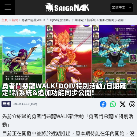
繁體中文
主頁
新聞
勇者鬥惡龍WALK「DQIV特別活動」日期確定！新系統＆追加功能同步公開！
>
>
勇者鬥惡龍WALK「DQIV特別活動」日期確
定！新系統＆追加功能同步公開！
新聞
2019.11.19(Tue)
先前介紹過的勇者鬥惡龍WALK新活動「勇者鬥惡龍IV 特別活
動」
目前正在開發中並將於近期推出，原本期待能在年內開始，沒