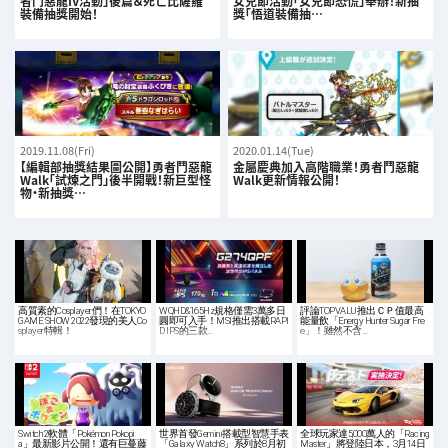
者鬥惡龍IV活動」後篇＆死亡比薩羅
女兒節活動「女兒節恐慌」舉辦！新抽
裝備抽獎開始！
獎「悟道裝備抽…
2019.11.08(Fri)
2020.01.14(Tue)
【編輯部抽獎結果圖公開】勇者鬥惡龍
金屬慶典加入高階職業！勇者鬥惡龍
Walk「試煉之門」後半開戰！新巨型怪
Walk更新情報公開！
物・新抽獎…
高質素的Cosplayer們！在TOKYO
WQHD&165Hz規格僅需3萬多日
評論TOPVALU推出ＣＰ值最高
GAME SHOW 2022發現的美人Co
圓即可入手！MSI推出搭載RAPI
能量飲「Energy Hunter Sugar Fre
splayer特輯！
D IPS的三款…
e」！雖然不含…
Switch 2軟體「Pokémon Pokopi
世界首發Gemini搭載型智慧手表
全球玩家達5,000萬人的「Racing
a」最新影片公開！還有巨蔓藤
「Galaxy Watch8」系列於8月初
Master」將登陸日本，3月14日