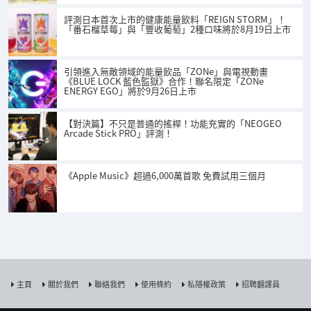
評測日本首次上市的健康能量飲料「REIGN STORM」！
「番石榴草莓」與「豐收葡萄」2種口味將於8月19日上市
引領進入無敵領域的能量飲品「ZONe」與電視動畫
《BLUE LOCK 藍色監獄》合作！聯名限定「ZONe
ENERGY EGO」將於9月26日上市
【對決篇】不只是普通的搖桿！功能充實的「NEOGEO
Arcade Stick PRO」評測！
《Apple Music》超過6,000萬首歌 免費試用三個月
主頁
關於我們
聯絡我們
使用條約
私隱權政策
招聘翻譯員