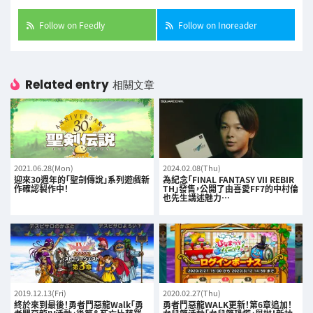
Follow on Feedly
Follow on Inoreader
Related entry
相關文章
2021.06.28(Mon)
2024.02.08(Thu)
迎來30週年的「聖劍傳說」系列遊戲新
為紀念「FINAL FANTASY VII REBIR
作確認製作中！
TH」發售，公開了由喜愛FF7的中村倫
也先生講述魅力…
2019.12.13(Fri)
2020.02.27(Thu)
終於來到最後！勇者鬥惡龍Walk「勇
勇者鬥惡龍WALK更新！第6章追加！