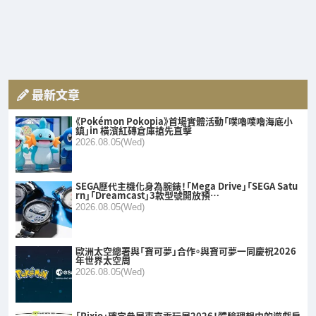
最新文章
《Pokémon Pokopia》首場實體活動「噗嚕噗嚕海底小
鎮」in 橫濱紅磚倉庫搶先直擊
2026.08.05(Wed)
SEGA歷代主機化身為腕錶！「Mega Drive」「SEGA Satu
rn」「Dreamcast」3款型號開放預…
2026.08.05(Wed)
歐洲太空總署與「寶可夢」合作。與寶可夢一同慶祝2026
年世界太空周
2026.08.05(Wed)
「Pixio」確定參展東京電玩展2026！體驗理想中的遊戲房