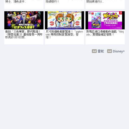
博士、淺色皮卡…
陸續發行！
開始將進行β …
復刻「三色奪寶」歷代戰場！
尺寸與價格都更緊湊！「pop'n m
對戰忍者口香糖動作遊戲「Ninj
《斯普拉遁 3》慶祝發售一周年
usic 專用控制器 緊湊型」登
ala」實體版確定發售！
祭典於9月9日開…
場！
雷蛇
Disney+