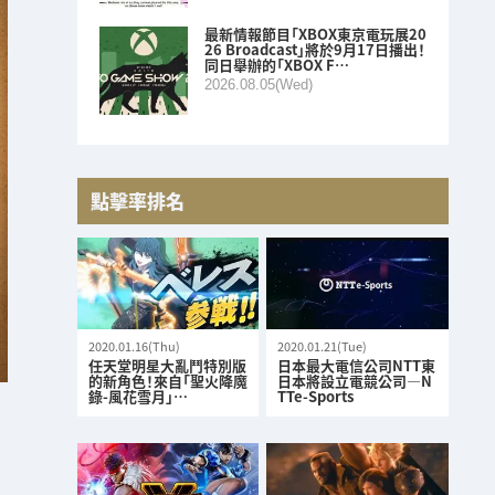
最新情報節目「XBOX東京電玩展20
26 Broadcast」將於9月17日播出！
同日舉辦的「XBOX F…
2026.08.05(Wed)
點擊率排名
2020.01.16(Thu)
2020.01.21(Tue)
任天堂明星大亂鬥特別版
日本最大電信公司NTT東
的新角色！來自「聖火降魔
日本將設立電競公司—N
錄-風花雪月」…
TTe-Sports