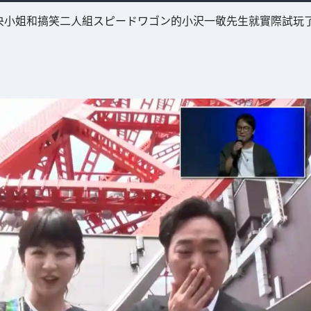
井理央小姐和搞笑二人組スピードワゴン的小沢一敬先生就實際試玩