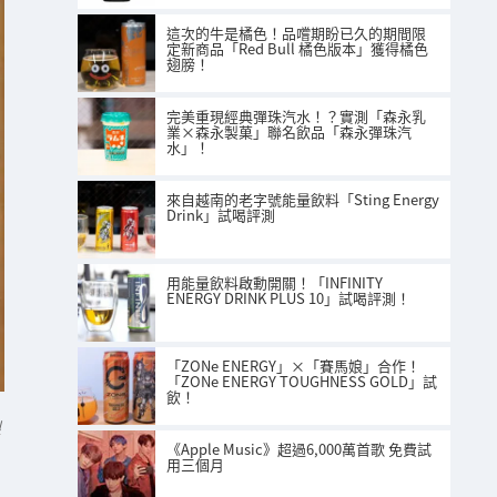
這次的牛是橘色！品嚐期盼已久的期間限
定新商品「Red Bull 橘色版本」獲得橘色
翅膀！
完美重現經典彈珠汽水！？實測「森永乳
業×森永製菓」聯名飲品「森永彈珠汽
水」！
來自越南的老字號能量飲料「Sting Energy
Drink」試喝評測
用能量飲料啟動開關！「INFINITY
ENERGY DRINK PLUS 10」試喝評測！
「ZONe ENERGY」×「賽馬娘」合作！
「ZONe ENERGY TOUGHNESS GOLD」試
飲！
l
《Apple Music》超過6,000萬首歌 免費試
用三個月