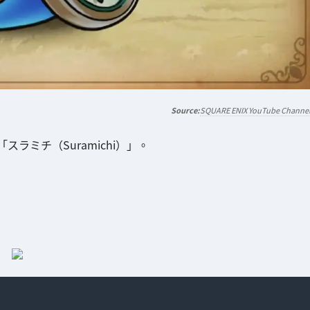
SQUARE ENIX YouTube Channe
ミチ（Suramichi）」。