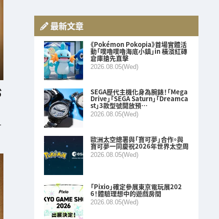
最新文章
《Pokémon Pokopia》首場實體活
動「噗嚕噗嚕海底小鎮」in 橫濱紅磚
倉庫搶先直擊
2026.08.05(Wed)
SEGA歷代主機化身為腕錶！「Mega
Drive」「SEGA Saturn」「Dreamca
st」3款型號開放預…
2026.08.05(Wed)
T
歐洲太空總署與「寶可夢」合作。與
寶可夢一同慶祝2026年世界太空周
2026.08.05(Wed)
「Pixio」確定參展東京電玩展202
6！體驗理想中的遊戲房間
2026.08.05(Wed)