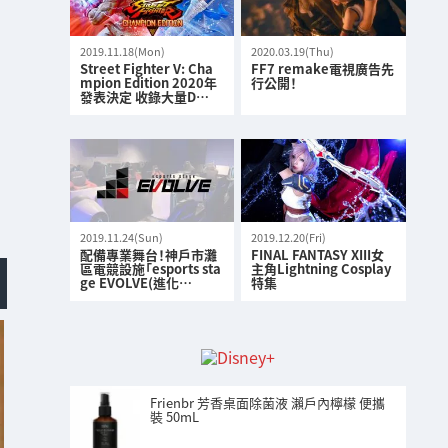
2019.11.18(Mon)
2020.03.19(Thu)
Street Fighter V: Cha
FF7 remake電視廣告先
mpion Edition 2020年
行公開！
發表決定 收錄大量D…
2019.11.24(Sun)
2019.12.20(Fri)
配備專業舞台！神戶市灘
FINAL FANTASY XIII女
區電競設施「esports sta
主角Lightning Cosplay
ge EVOLVE(進化…
特集
Frienbr 芳香桌面除菌液 瀨戶內檸檬 便攜
裝 50mL