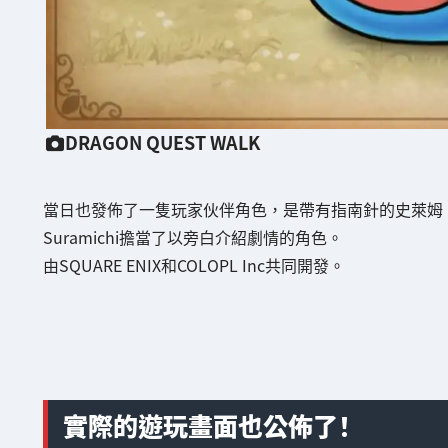
DRAGON QUEST WALK
當日也發佈了一隻玩家伙伴角色，是帶有指南針的史萊姆「スラ
Suramichi擔當了以旁白介紹劇情的角色。
由SQUARE ENIX和COLOPL Inc共同開發。
實際的遊玩畫面也公佈了！