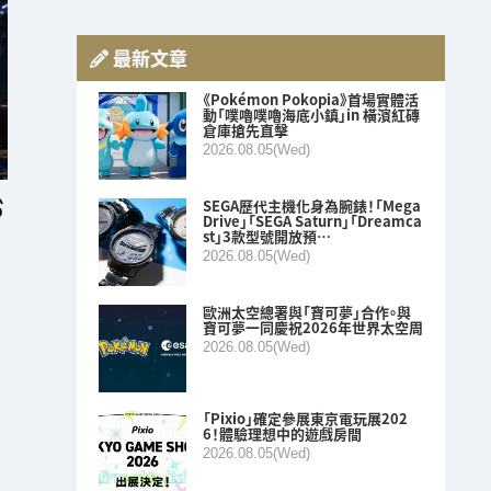
最新文章
《Pokémon Pokopia》首場實體活
動「噗嚕噗嚕海底小鎮」in 橫濱紅磚
倉庫搶先直擊
2026.08.05(Wed)
SEGA歷代主機化身為腕錶！「Mega
Drive」「SEGA Saturn」「Dreamca
st」3款型號開放預…
2026.08.05(Wed)
歐洲太空總署與「寶可夢」合作。與
寶可夢一同慶祝2026年世界太空周
2026.08.05(Wed)
「Pixio」確定參展東京電玩展202
6！體驗理想中的遊戲房間
2026.08.05(Wed)