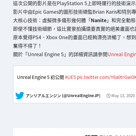
這次公開的影片是在PlayStation 5上即時運行的技術演
影片中由Epic Games的圖形技術總監Brian Karis和特別專案
大核心技術：虛擬微多邊形幾何體「
Nanite
」和完全動態
即使不懂技術細節，這比實景拍攝還要真實的絕美畫面也
原本覺得PS4、Xbox One的畫面已經夠漂亮流暢了，想到在
奮得不得了！
關於「Unreal Engine 5」的詳細資訊請參閱
Unreal En
Unreal Engine 5 初公開
#UE5
pic.twitter.com/Y6a0trGwO
— アンリアルエンジン (@UnrealEngineJP)
May 13, 2020