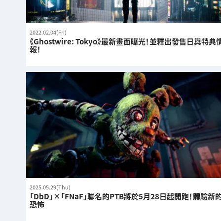
2022.02.04(Fri)
《Ghostwire: Tokyo》最新畫面曝光！並釋出發售日與特典
報！
2025.05.29(Thu)
「DbD」×「FNaF」聯名的PTB將於5月28日起開跑！體驗新
恐怖