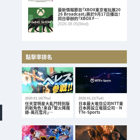
最新情報節目「XBOX東京電玩展20
26 Broadcast」將於9月17日播出！
同日舉辦的「XBOX F…
2026.08.05(Wed)
點擊率排名
2020.01.16(Thu)
2020.01.21(Tue)
任天堂明星大亂鬥特別版
日本最大電信公司NTT東
的新角色！來自「聖火降魔
日本將設立電競公司—N
錄-風花雪月」…
TTe-Sports