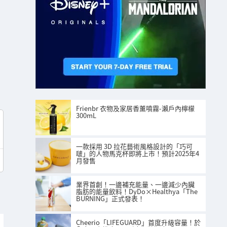
Frienbr 衣物及家居香薰噴霧-瀨戶內檸檬
300mL
一款採用 3D 拉花藝術風格設計的「巧可
啵」的人物馬克杯即將上市！預計2025年4
月發售
業界首創！一邊補充能量、一邊減少內臟
脂肪的能量飲料！DyDo×Healthya「The
BURNING」正式發表！
Cheerio「LIFEGUARD」首度升級容量！於