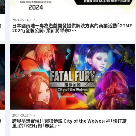
2024.05.14(Tue)
情
日本國內唯一專為遊戲開發提供解決方案的商業活動「GTMF
2024」全貌公開，預計將舉辦2…
2024.09.27(Fri)
的
跨界夢想實現！「餓狼傳説 City of the Wolves」裡「快打旋
風」的「KEN」與「春麗」…