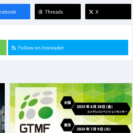
cebook
Threads
X
Follow on Inoreader