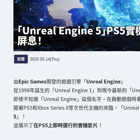
「Unreal Engine 5」
屏息！
新聞
2020.05.14(Thu)
由
Epic Games
開發的遊戲引擎「
Unreal Engine
」
從1998年誕生的「Unreal Engine 1」到現今最新的「Unr
即使不知道「Unreal Engine」這個名字，在啟動遊
隨著PS5和Xbox Series X等次世代主機的來臨，「Unr
5
」！
並展示了
在PS5上即時運行的實機影片
！