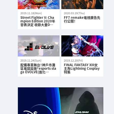
2019.11.18(Mon)
2020.03.19(Thu)
Street Fighter V: Cha
FF7 remake電視廣告先
mpion Edition 2020年
行公開！
發表決定 收錄大量D…
2019.11.24(Sun)
2019.12.20(Fri)
配備專業舞台！神戶市灘
FINAL FANTASY XIII女
區電競設施「esports sta
主角Lightning Cosplay
ge EVOLVE(進化…
特集