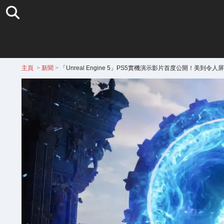
主頁
>
新聞
>
「Unreal Engine 5」PS5實機演示影片首度公開！美到令人