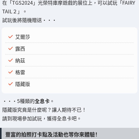
在「TGS2024」光榮特庫摩遊戲的展位上，可以試玩「FAIRY
TAIL２」。
試玩後將隨機贈送・・・
艾爾莎
露西
納茲
格雷
隱藏版
・・・5種類的
全息卡
。
隱藏版究竟是什麼呢？讓人期待不已！
請到現場參加試玩，獲得全息卡吧。
豐富的拍照打卡點及活動也等你來體驗！