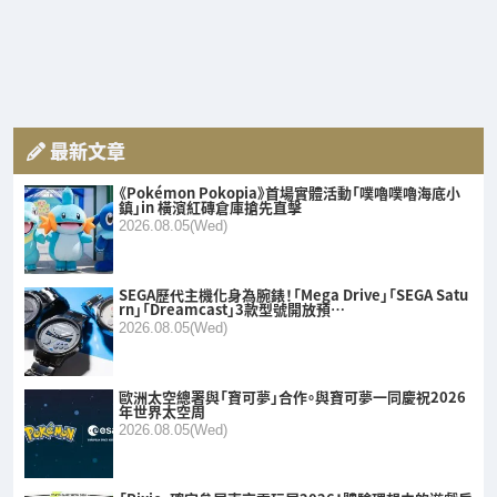
最新文章
《Pokémon Pokopia》首場實體活動「噗嚕噗嚕海底小
鎮」in 橫濱紅磚倉庫搶先直擊
2026.08.05(Wed)
SEGA歷代主機化身為腕錶！「Mega Drive」「SEGA Satu
rn」「Dreamcast」3款型號開放預…
2026.08.05(Wed)
歐洲太空總署與「寶可夢」合作。與寶可夢一同慶祝2026
年世界太空周
2026.08.05(Wed)