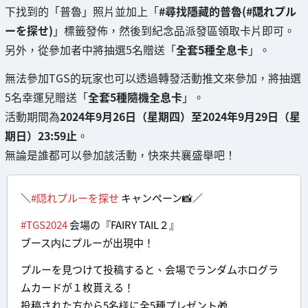
下找到的「普魯」照片並加上「
#尋找隱藏的普魯(#隠れプル
ーを探せ)
」標籤發佈，然後到紀念品派發區領取卡片即可。
另外，從參加者中將抽選5名贈送「
全套5種全息卡
」。
無法參加TGS的玩家也可以透過轉發活動推文來參加，將抽選
5名幸運兒贈送「
全套5種隨機全息卡
」。
活動期間為
2024年9月26日（星期四）至2024年9月29日（星
期日）23:59止
。
無論是誰都可以參加該活動，快來共襄盛舉吧！
＼
#隠れプルーを探せ
キャンペーン📸／
#TGS2024
会場の『FAIRY TAIL２』
ブース内にプルーが出現中！
プルーを見つけて投稿すると、会場でランダムホログラ
ムカードが１枚貰える！
投稿された方から5名様に全5種プレゼント🎁