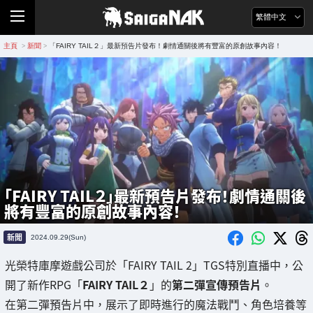
繁體中文
主頁
新聞
「FAIRY TAIL２」最新預告片發布！劇情通關後將有豐富的原創故事內容！
>
>
「FAIRY TAIL２」最新預告片發布！劇情通關後
將有豐富的原創故事內容！
新聞
2024.09.29(Sun)
光榮特庫摩遊戲公司於「FAIRY TAIL 2」TGS特別直播中，公
開了新作RPG「
FAIRY TAIL２
」的
第二彈宣傳預告片
。
在第二彈預告片中，展示了即時進行的魔法戰鬥、角色培養等