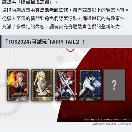
戲故事「
隱藏祕境之鑰
」。
這段原創故事由
真島浩老師監修
，擁有四章以上的豐富內容。
從感人至深的情節到角色們穿著泳裝去海邊遊玩的有趣事件，
充滿了多樣化的內容，讓玩家充分體驗角色們的全新魅力。
「TGS2024」可試玩「FAIRY TAIL２」！
光榮特庫摩TGS特設頁面