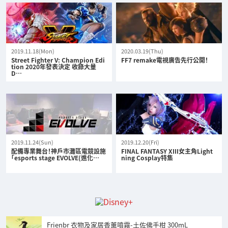
2019.11.18(Mon)
2020.03.19(Thu)
Street Fighter V: Champion Edi
FF7 remake電視廣告先行公開！
tion 2020年發表決定 收錄大量
D…
2019.11.24(Sun)
2019.12.20(Fri)
配備專業舞台！神戶市灘區電競設施
FINAL FANTASY XIII女主角Light
「esports stage EVOLVE(進化…
ning Cosplay特集
Frienbr 衣物及家居香薰噴霧-土佐佛手柑 300mL