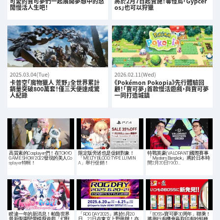
可愛的寶可夢們一起展開夢想中的悠
將於2月7日起實施！毒怪鳥「Gypcer
閒慢活人生吧！
os」也可以狩獵
2025.03.04(Tue)
2026.02.11(Wed)
卡普空「魔物獵人 荒野」全世界累計
《Pokémon Pokopia》先行體驗回
銷量突破800萬套！僅三天便達成驚
顧！「寶可夢」首款慢活遊戲，與寶可夢
人紀錄
一同打造城鎮
高質素的Cosplayer們！在TOKYO
限定版旁述也是促銷對象！
特戰英豪(VALORANT)國際賽事
GAME SHOW 2022發現的美人Co
「MELTY BLOOD: TYPE LUMIN
「Masters Bangkok」將於日本時
splayer特輯！
A」舉行促銷！
間2月20日19:00…
睽違一年的新消息！帕魯世界
「ROG DAY 2025」將於6月20
「BOSS×寶可夢30周年」聯乘！
最新學園戀愛模擬遊戲「幻獸
日、21日在東京上野舉辦！亦
將舉行有機會贏取印有妙蛙種