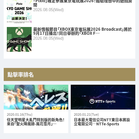
「Pixio」確定參展東京電玩展2026！體驗理想中的遊戲房
間
2026.08.05(Wed)
最新情報節目「XBOX東京電玩展2026 Broadcast」將於
9月17日播出！同日舉辦的「XBOX F…
2026.08.05(Wed)
點擊率排名
2020.01.16(Thu)
2020.01.21(Tue)
任天堂明星大亂鬥特別版的新角色！
日本最大電信公司NTT東日本將設
來自「聖火降魔錄-風花雪月」…
立電競公司—NTTe-Sports