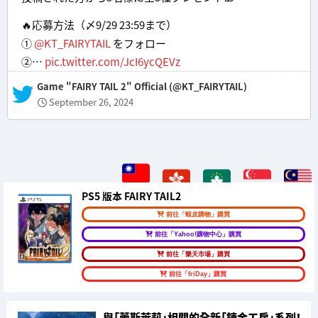
🔥応募方法（〆9/29 23:59まで）
①
@KT_FAIRYTAIL
をフォロー
②…
pic.twitter.com/JcI6ycQEVz
— Game "FAIRY TAIL 2" Official (@KT_FAIRYTAIL)
September 26, 2024
PS5 版本 FAIRY TAIL2
前往「蝦皮購物」購買
前往「Yahoo!購物中心」購買
前往「樂天市場」購買
前往「friDay」購買
與「蕾斯萊莉」相關的全新「鍊金工房」系列！