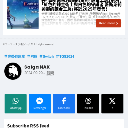
「紅色的鍊金術士與白色的守護者 蕾斯萊莉
婭娜的鍊金工房」將於2025年發售！
光榮特庫摩遊戲於2024年9月27日(五)所舉辦的「Koei Tecmoモ
LIVE! in TGS2024」上，發表了「鍊金工房」系列的新作品「紅色的
鍊金術士與白色的守護者 蕾斯萊莉婭娜的鍊金工房」。「紅色的鍊
金術士與白色的守護者 蕾斯萊莉婭娜的鍊金工房」將於2025年發
Read more
售。
©コーエーテクモゲームス All rights reserved.
光榮特庫摩
PS5
Switch
TGS2024
Saiga NAK
-
2024.09.29
新聞
WhatsApp
Messenger
Facebook
Threads
X
Subscribe RSS feed