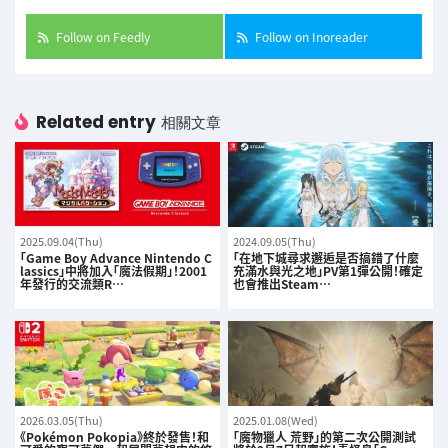
Follow on Feedly
Follow on Inoreader
Related entry
相關文章
2025.09.04(Thu)
2024.09.05(Thu)
「Game Boy Advance Nintendo C
「在地下城尋求邂逅是否搞錯了什麼
lassics」中將加入「魔法假期」！2001
充滿水與光之地」PV第1彈公開！確定
年發行的交流類R…
也會推出Steam…
2026.03.05(Thu)
2025.01.08(Wed)
《Pokémon Pokopia》終於發售！和
「魔物獵人 荒野」的第二次公開測試