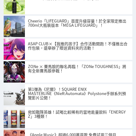
Cheerio「LIFEGUARD」首度升級容量！於全家限定推出
700ml大瓶裝版本「MEGA LIFEGUARD」！
ASAP CLUB×【我推的孩子】合作活動開跑！不僅推出合
作包裝，還舉辦了贈送資料夾的活動！
ZONe × 賽馬娘的聯名再臨！「ZONe TOUGHNESS」將
有全新賽馬娘參戰！
第1彈為《尼爾》！SQUARE ENIX
MASTERLINE《NieR:Automata》Polystone手辦系列預
覽影片公開！
宛如戰隊英雄！試喝比較稀有的當地能量飲料「ENERGY
Z」3種類！
《Apple Music》超過6,000萬首歌 免費試用三個月