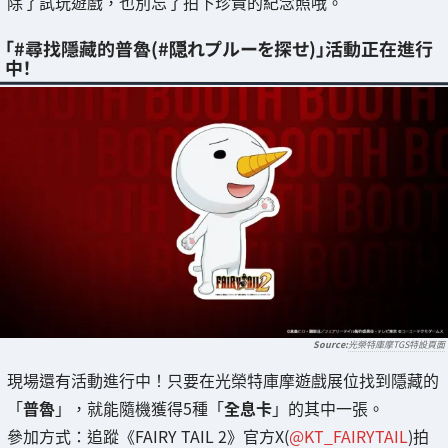
除了試玩遊戲，也別忘了拍下珍貴的紀念照哦。
「#尋找隱藏的普魯(#隠れプルーを探せ)」活動正在進行
中！
光榮特庫摩TGS特設頁面
現場還有活動進行中！只要在光榮特庫摩遊戲展位找到隱藏的
「
普魯
」，就能隨機獲得5種「
全息卡
」的其中一張。
參加方式：追蹤《FAIRY TAIL 2》官方X(
@KT_FAIRYTAIL
)拍