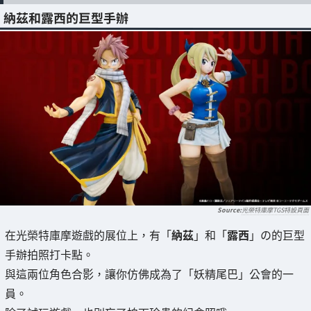
納茲和露西的巨型手辦
光榮特庫摩TGS特設頁面
在光榮特庫摩遊戲的展位上，有「
納茲
」和「
露西
」の的巨型
手辦拍照打卡點。
與這兩位角色合影，讓你仿佛成為了「妖精尾巴」公會的一
員。