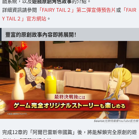
戲系統，以及
遊戲原創角色故事
的介紹。
詳細資訊請參閱
「FAIRY TAIL２」第二彈宣傳預告片
或
「FAIR
Y TAIL２」官方網站
。
豐富的原創故事內容即將展開！
光榮特庫摩YouTube官方頻
完成12章的「阿爾巴雷斯帝國篇」後，將能解鎖完全原創的遊