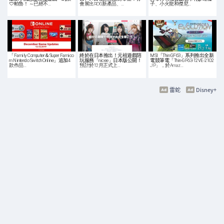
♡帕魯！ ～已經不…
會展出ROG新產品、…
子、小火龍和傑尼…
「Family Computer＆Super Famico
終於在日本推出！元祖遊戲陪
MSI「Thin GF63」系列推出全新
m Nintendo Switch Online」追加4
玩服務「nicee」日本版公開！
電競筆電「Thin-GF63-12VE-2102
款作品…
預計於12月正式上…
JP」，於Amaz…
雷蛇
Disney+